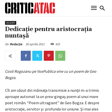
INSERT
Dedicaţie pentru aristocraţia
nuntaşă
30 aprilie 2011
433
De
Redacția
Costi Rogozanu pe VoxPublica vine cu un poem de Geo
Bogza.
Cît am văzut din măreaţa transmisie a nunţii m-a trimis
aproape automat la un prea-gingaş poem al unui mare
poet român. “Poem ultragiant” de Geo Bogza. E despre
aristocraţie, servitor şi profunda lor uniune. Şi mai ales