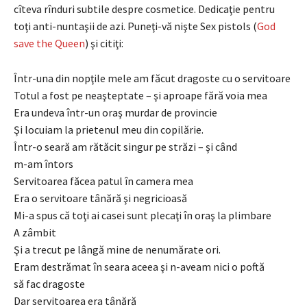
cîteva rînduri subtile despre cosmetice. Dedicaţie pentru
toţi anti-nuntaşii de azi. Puneţi-vă nişte Sex pistols (
God
save the Queen
) şi citiţi:
Într-una din nopţile mele am făcut dragoste cu o servitoare
Totul a fost pe neaşteptate – şi aproape fără voia mea
Era undeva într-un oraş murdar de provincie
Şi locuiam la prietenul meu din copilărie.
Într-o seară am rătăcit singur pe străzi – şi când
m-am întors
Servitoarea făcea patul în camera mea
Era o servitoare tânără şi negricioasă
Mi-a spus că toţi ai casei sunt plecaţi în oraş la plimbare
A zâmbit
Şi a trecut pe lângă mine de nenumărate ori.
Eram destrămat în seara aceea şi n-aveam nici o poftă
să fac dragoste
Dar servitoarea era tânără