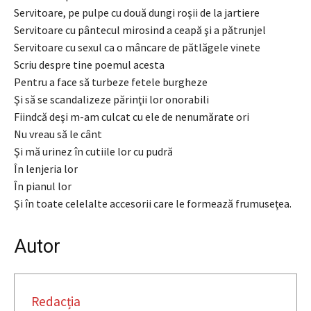
Servitoare, pe pulpe cu două dungi roşii de la jartiere
Servitoare cu pântecul mirosind a ceapă şi a pătrunjel
Servitoare cu sexul ca o mâncare de pătlăgele vinete
Scriu despre tine poemul acesta
Pentru a face să turbeze fetele burgheze
Şi să se scandalizeze părinţii lor onorabili
Fiindcă deşi m-am culcat cu ele de nenumărate ori
Nu vreau să le cânt
Şi mă urinez în cutiile lor cu pudră
În lenjeria lor
În pianul lor
Şi în toate celelalte accesorii care le formează frumuseţea.
Autor
Redacția