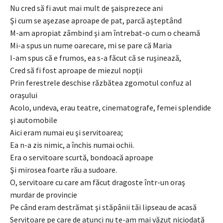
Nu cred să fi avut mai mult de şaisprezece ani
Şi cum se aşezase aproape de pat, parcă aşteptând
M-am apropiat zâmbind şi am întrebat-o cum o cheamă
Mi-a spus un nume oarecare, mi se pare că Maria
I-am spus că e frumos, ea s-a făcut că se ruşinează,
Cred să fi fost aproape de miezul nopţii
Prin ferestrele deschise răzbătea zgomotul confuz al
oraşului
Acolo, undeva, erau teatre, cinematografe, femei splendide
şi automobile
Aici eram numai eu şi servitoarea;
Ea n-a zis nimic, a închis numai ochii.
Era o servitoare scurtă, bondoacă aproape
Şi mirosea foarte rău a sudoare.
O, servitoare cu care am făcut dragoste într-un oraş
murdar de provincie
Pe când eram destrămat şi stăpânii tăi lipseau de acasă
Servitoare pe care de atunci nu te-am mai văzut niciodată