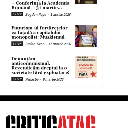
– Conferință la Academia
Română – 31 martie...
Bogdan Popa
-
1 aprilie 2026
ENTER
Futurism-ul fortărețelor
ca fațadă a capitalului
monopolist: Muskismul
Stefan Tiron
-
17 martie 2026
ENTER
Denunțăm
anticomunismul.
Revendicăm dreptul la o
societate fără exploatare!
Redacția
-
9 martie 2026
ENTER