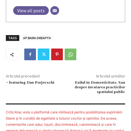
View all posts
TAGS
SP BARA DREAPTA
Articolul precedent
Articolul următor
~ featuring Dan Perjovschi
Exilul in Domesticitate. Sau
despre invatarea practicilor
spatiului public
CriticAtac este o platformă care militează pentru posibilitatea exprimării
libere şi în condiţii de egalitate a tuturor vocilor şi opiniilor. De aceea,
comentariile care aduc injurii, discriminează, calomniează şi care în
general deturnează şi obstrucţionează dialogul vor fi moderate iar contul