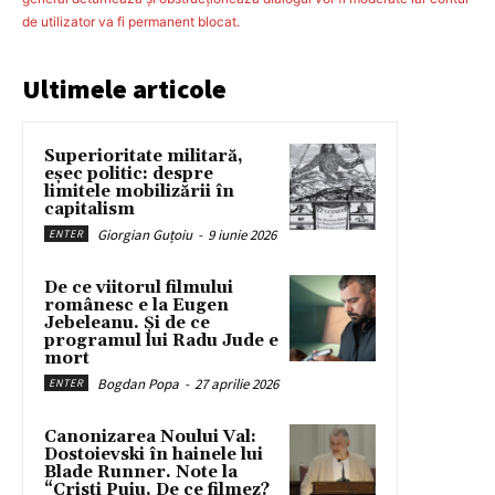
de utilizator va fi permanent blocat.
Ultimele articole
Superioritate militară,
eșec politic: despre
limitele mobilizării în
capitalism
Giorgian Guțoiu
-
9 iunie 2026
ENTER
De ce viitorul filmului
românesc e la Eugen
Jebeleanu. Și de ce
programul lui Radu Jude e
mort
Bogdan Popa
-
27 aprilie 2026
ENTER
Canonizarea Noului Val:
Dostoievski în hainele lui
Blade Runner. Note la
“Cristi Puiu, De ce filmez?