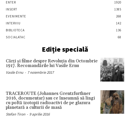
ENTER
1920
INSERT
1385
EVENIMENTE
268
INTERVIU
142
BIBLIOTECA
136
SOCIALATAC
68
Ediție specială
Cărţi şi filme despre Revoluţia din Octombrie
1917. Recomandările lui Vasile Ernu
Vasile Ernu
-
7 noiembrie 2017
TRACEROUTE (Johannes Grentzfurthner
2016, documentar) sau ce înseamnă să lingi
cu poftă izotopii radioactivi de pe glazura
planetară a culturii de masă
Stefan Tiron
-
9 aprilie 2016