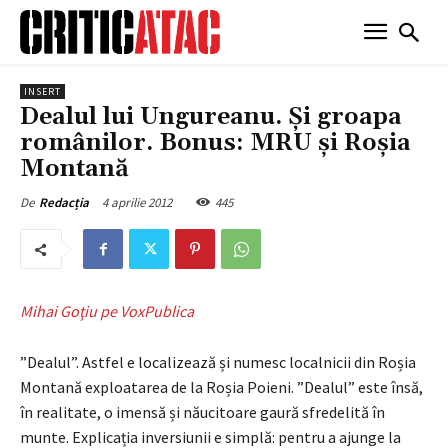
INSERT
Dealul lui Ungureanu. Și groapa
românilor. Bonus: MRU și Roșia
Montană
4 aprilie 2012
445
De
Redacția
Mihai Goţiu pe VoxPublica
”Dealul”. Astfel e localizează și numesc localnicii din Roșia
Montană exploatarea de la Roșia Poieni. ”Dealul” este însă,
în realitate, o imensă și năucitoare gaură sfredelită în
munte. Explicația inversiunii e simplă: pentru a ajunge la