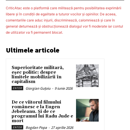
CriticAtac este o platformă care militează pentru posibilitatea exprimării
libere şi în condiţii de egalitate a tuturor vocilor şi opiniilor. De aceea,
comentariile care aduc injurii, discriminează, calomniează şi care în
general deturnează şi obstrucţionează dialogul vor fi moderate iar contul
de utilizator va fi permanent blocat.
Ultimele articole
Superioritate militară,
eșec politic: despre
limitele mobilizării în
capitalism
Giorgian Guțoiu
-
9 iunie 2026
ENTER
De ce viitorul filmului
românesc e la Eugen
Jebeleanu. Și de ce
programul lui Radu Jude e
mort
Bogdan Popa
-
27 aprilie 2026
ENTER