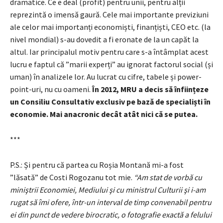
dramatice. Ce e deal (profit) pentru unii, pentru alții
reprezintă o imensă gaură. Cele mai importante previziuni
ale celor mai importanți economiști, finanțiști, CEO etc. (la
nivel mondial) s-au dovedit a fi eronate de la un capăt la
altul. Iar principalul motiv pentru care s-a întâmplat acest
lucru e faptul că ”marii experți” au ignorat factorul social (și
uman) în analizele lor. Au lucrat cu cifre, tabele și power-
point-uri, nu cu oameni.
În 2012, MRU a decis să înființeze
un Consiliu Consultativ exclusiv pe bază de specialiști în
economie. Mai anacronic decât atât nici că se putea.
***
P.S.: Și pentru că partea cu Roșia Montană mi-a fost
”lăsată” de Costi Rogozanu tot mie.
“Am stat de vorbă cu
miniştrii Economiei, Mediului şi cu ministrul Culturii şi i-am
rugat să îmi ofere, într-un interval de timp convenabil pentru
ei din punct de vedere birocratic, o fotografie exactă a felului