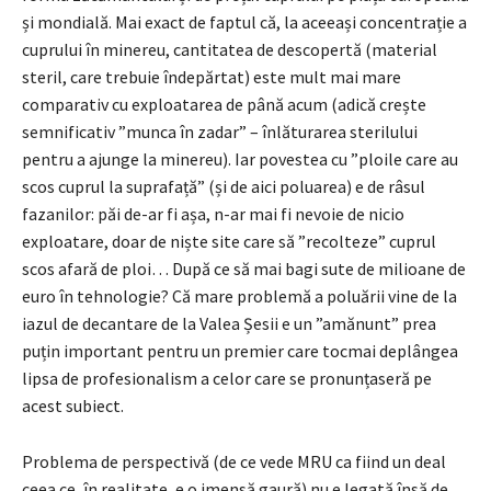
și mondială. Mai exact de faptul că, la aceeași concentrație a
cuprului în minereu, cantitatea de descopertă (material
steril, care trebuie îndepărtat) este mult mai mare
comparativ cu exploatarea de până acum (adică crește
semnificativ ”munca în zadar” – înlăturarea sterilului
pentru a ajunge la minereu). Iar povestea cu ”ploile care au
scos cuprul la suprafață” (și de aici poluarea) e de râsul
fazanilor: păi de-ar fi așa, n-ar mai fi nevoie de nicio
exploatare, doar de niște site care să ”recolteze” cuprul
scos afară de ploi… După ce să mai bagi sute de milioane de
euro în tehnologie? Că mare problemă a poluării vine de la
iazul de decantare de la Valea Șesii e un ”amănunt” prea
puțin important pentru un premier care tocmai deplângea
lipsa de profesionalism a celor care se pronunțaseră pe
acest subiect.
Problema de perspectivă (de ce vede MRU ca fiind un deal
ceea ce, în realitate, e o imensă gaură) nu e legată însă de