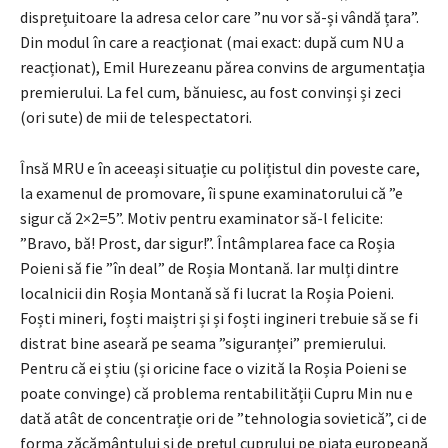
disprețuitoare la adresa celor care ”nu vor să-și vândă țara”.
Din modul în care a reacționat (mai exact: după cum NU a
reacționat), Emil Hurezeanu părea convins de argumentația
premierului. La fel cum, bănuiesc, au fost convinși și zeci
(ori sute) de mii de telespectatori.
Însă MRU e în aceeași situație cu polițistul din poveste care,
la examenul de promovare, îi spune examinatorului că ”e
sigur că 2×2=5”. Motiv pentru examinator să-l felicite:
”Bravo, bă! Prost, dar sigur!”. Întâmplarea face ca Roșia
Poieni să fie ”în deal” de Roșia Montană. Iar mulți dintre
localnicii din Roșia Montană să fi lucrat la Roșia Poieni.
Foști mineri, foști maiștri și și foști ingineri trebuie să se fi
distrat bine aseară pe seama ”siguranței” premierului.
Pentru că ei știu (și oricine face o vizită la Roșia Poieni se
poate convinge) că problema rentabilității Cupru Min nu e
dată atât de concentrație ori de ”tehnologia sovietică”, ci de
forma zăcământului și de prețul cuprului pe piața europeană