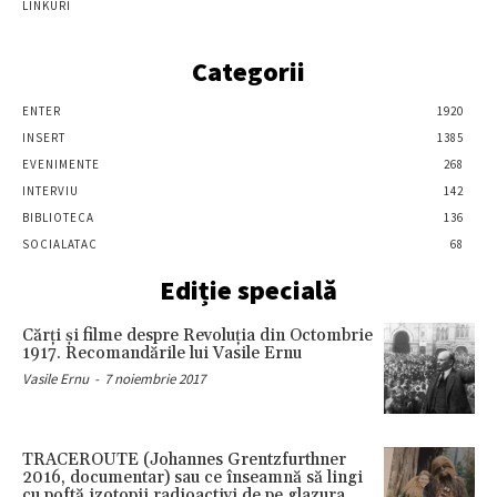
LINKURI
Categorii
ENTER
1920
INSERT
1385
EVENIMENTE
268
INTERVIU
142
BIBLIOTECA
136
SOCIALATAC
68
Ediție specială
Cărţi şi filme despre Revoluţia din Octombrie
1917. Recomandările lui Vasile Ernu
Vasile Ernu
-
7 noiembrie 2017
TRACEROUTE (Johannes Grentzfurthner
2016, documentar) sau ce înseamnă să lingi
cu poftă izotopii radioactivi de pe glazura