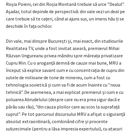
Roșia Poieni, cei din Roșia Montană trebuie să urce ”Dealul”.
Așadar, totul depinde de perspectivă: din vale vezi un deal pe
care trebuie să te cațeri, când ai ajuns sus, un imens hău ți se
deschide în fața ochilor.
Din vale, mai dinspre București și, mai exact, din studiourile
Realitatea TV, unde a fost invitat aseară, premierul Mihai
Răzvan Ungureanu privea mândru spre măreața privatizare
Cupru Min. Cu o aroganță demnă de cauze mai bune, MRU a
început să explice savant cum e cu concentrația de cupru din
sutele de milioane de tone de minereu, cum a fost cu
tehnologia sovietică și cum va fi de acum înainte cu ”noua
tehnică”. De asemenea, a mai explicat premierul și cum e cu
poluarea Abrudelului (despre care nu era prea sigur dacă e
pârâu sau râu), ”din cauza ploilor care au scos la suprafață
cuprul”. Pe tot parcursul discursului MRU a afișat o siguranță
absolut extraordinară, combinând cifre și procente
subzecimale (pentru a lăsa impresia expertului), cu atacuri