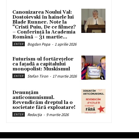
Canonizarea Noului Val:
Dostoievski în hainele lui
Blade Runner. Note la
“Cristi Puiu, De ce filmez?
– Conferință la Academia
Română – 31 martie...
Bogdan Popa
-
1 aprilie 2026
ENTER
Futurism-ul fortărețelor
ca fațadă a capitalului
monopolist: Muskismul
Stefan Tiron
-
17 martie 2026
ENTER
Denunțăm
anticomunismul.
Revendicăm dreptul la o
societate fără exploatare!
Redacția
-
9 martie 2026
ENTER