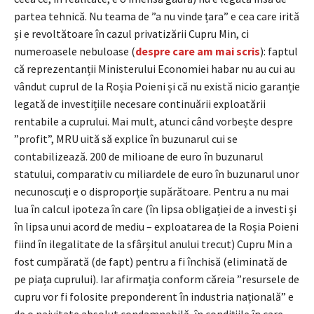
partea tehnică. Nu teama de ”a nu vinde țara” e cea care irită
și e revoltătoare în cazul privatizării Cupru Min, ci
numeroasele nebuloase (
despre care am mai scris
): faptul
că reprezentanții Ministerului Economiei habar nu au cui au
vândut cuprul de la Roșia Poieni și că nu există nicio garanție
legată de investițiile necesare continuării exploatării
rentabile a cuprului. Mai mult, atunci când vorbește despre
”profit”, MRU uită să explice în buzunarul cui se
contabilizează. 200 de milioane de euro în buzunarul
statului, comparativ cu miliardele de euro în buzunarul unor
necunoscuți e o disproporție supărătoare. Pentru a nu mai
lua în calcul ipoteza în care (în lipsa obligației de a investi și
în lipsa unui acord de mediu – exploatarea de la Roșia Poieni
fiind în ilegalitate de la sfârșitul anului trecut) Cupru Min a
fost cumpărată (de fapt) pentru a fi închisă (eliminată de
pe piața cuprului). Iar afirmația conform căreia ”resursele de
cupru vor fi folosite preponderent în industria națională” e
de o naivitate absolut condamnabilă, în condițiile în care