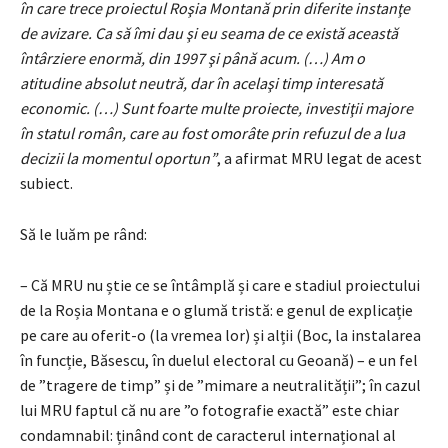
în care trece proiectul Roşia Montană prin diferite instanţe
de avizare. Ca să îmi dau şi eu seama de ce există această
întârziere enormă, din 1997 şi până acum. (…) Am o
atitudine absolut neutră, dar în acelaşi timp interesată
economic. (…) Sunt foarte multe proiecte, investiţii majore
în statul român, care au fost omorâte prin refuzul de a lua
decizii la momentul oportun”
, a afirmat MRU legat de acest
subiect.
Să le luăm pe rând:
– Că MRU nu știe ce se întâmplă și care e stadiul proiectului
de la Roșia Montana e o glumă tristă: e genul de explicație
pe care au oferit-o (la vremea lor) și alții (Boc, la instalarea
în funcție, Băsescu, în duelul electoral cu Geoană) – e un fel
de ”tragere de timp” și de ”mimare a neutralității”; în cazul
lui MRU faptul că nu are ”o fotografie exactă” este chiar
condamnabil: ținând cont de caracterul internațional al