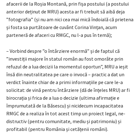
afacerii de la Roșia Montană, prin fișa postului (a postului
anterior deținut de MRU) acesta ar fi trebuit să aibă deja
”fotografia” (și nu am nici cea mai mică îndoială că prietena
și fosta sa purtătoare de cuvânt Corina Vințan, acum
parteneră de afaceri cu RMGC, nu l-a pus în temă);
– Vorbind despre ”o întârziere enormă” și de faptul că
”investiții majore în statul român au fost omorâte prin
refuzul de a lua decizii la momentul oportun”, MRU a ieșit
însă din neutralitatea pe care o invocă – practic a dat un
verdict înainte chiar de a primi informațiile pe care le-a
solicitat: de vină pentru întârziere (dă de înțeles MRU) ar fi
birocrația și frica de a lua o decizie (ultima afirmație e
împrumutată de la Băsescu) și nicidecum incapacitatea
RMGC de a realiza în tot acest timp un proiect legal, ne-
distructiv (pentru comunitate, mediu și patrimoniu) și
profitabil (pentru România și cetățenii români).