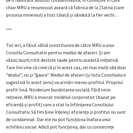
chiar MRU a recunoscut aseară că fabrica de la Zlatna (care
procesa minereul) a fost tăiată și vândută la fier vechi…
***
Tot ieri, a făcut vâlvă constituirea de către MRU a unui
Consiliu Consultativ pentru mediul de afaceri. Și am
văzut/auzit/citit destule laude pentru această inițiativă.
Tare îmi vine să cred că și în acest caz, cei mai mulți văd doar
”dealul”, nu și ”gaura”. Mediul de afaceri (și lista Consiliului e
sugestivă în acest sens) va urmări mereu profitul. Propriul
profit însă. Nicidecum bunăstarea socială. Fără nicio
reținere, MRU a invocat modelul corporatist (bazat pe
eficiență și profit) care a stat la înființarea Consiliului
Consultativ. Să fim bine înțeleși: eficiența și profitul nu sunt
de condamnat. Dar ele nu pot funcționa înafara unui
echilibru social. Adică pot funcționa, dar cu consecințe