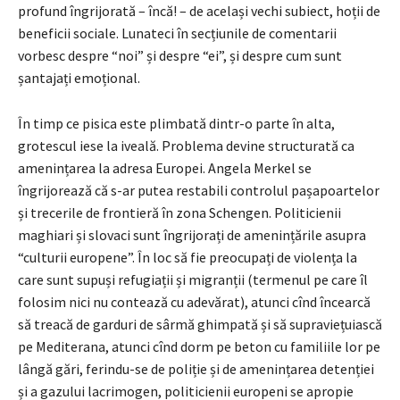
profund îngrijorată – încă! – de același vechi subiect, hoții de
beneficii sociale. Lunateci în secțiunile de comentarii
vorbesc despre “noi” și despre “ei”, și despre cum sunt
șantajați emoțional.
În timp ce pisica este plimbată dintr-o parte în alta,
grotescul iese la iveală. Problema devine structurată ca
amenințarea la adresa Europei. Angela Merkel se
îngrijorează că s-ar putea restabili controlul pașapoartelor
și trecerile de frontieră în zona Schengen. Politicienii
maghiari și slovaci sunt îngrijorați de amenințările asupra
“culturii europene”. În loc să fie preocupați de violența la
care sunt supuși refugiații și migranții (termenul pe care îl
folosim nici nu contează cu adevărat), atunci cînd încearcă
să treacă de garduri de sârmă ghimpată și să supraviețuiască
pe Mediterana, atunci cînd dorm pe beton cu familiile lor pe
lângă gări, ferindu-se de poliție și de amenințarea detenției
și a gazului lacrimogen, politicienii europeni se apropie