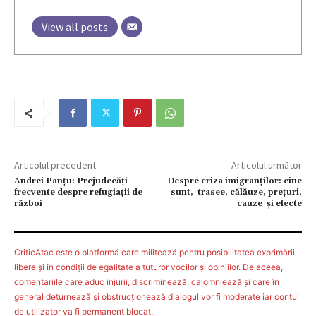
View all posts
Articolul precedent
Articolul următor
Andrei Panțu: Prejudecăți
Despre criza imigranților: cine
frecvente despre refugiații de
sunt, trasee, călăuze, preţuri,
război
cauze şi efecte
CriticAtac este o platformă care militează pentru posibilitatea exprimării
libere şi în condiţii de egalitate a tuturor vocilor şi opiniilor. De aceea,
comentariile care aduc injurii, discriminează, calomniează şi care în
general deturnează şi obstrucţionează dialogul vor fi moderate iar contul
de utilizator va fi permanent blocat.