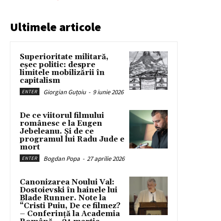
Ultimele articole
Superioritate militară,
eșec politic: despre
limitele mobilizării în
capitalism
Giorgian Guțoiu
-
9 iunie 2026
ENTER
De ce viitorul filmului
românesc e la Eugen
Jebeleanu. Și de ce
programul lui Radu Jude e
mort
Bogdan Popa
-
27 aprilie 2026
ENTER
Canonizarea Noului Val:
Dostoievski în hainele lui
Blade Runner. Note la
“Cristi Puiu, De ce filmez?
– Conferință la Academia