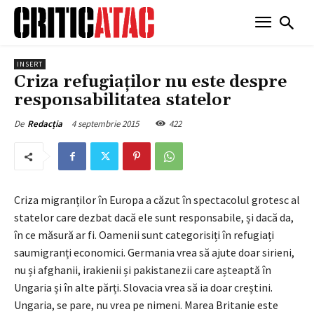
INSERT
Criza refugiaților nu este despre
responsabilitatea statelor
4 septembrie 2015
422
De
Redacția
Criza migranților în Europa a căzut în spectacolul grotesc al
statelor care dezbat dacă ele sunt responsabile, și dacă da,
în ce măsură ar fi. Oamenii sunt categorisiți în refugiați
saumigranți economici. Germania vrea să ajute doar sirieni,
nu și afghanii, irakienii și pakistanezii care așteaptă în
Ungaria și în alte părți. Slovacia vrea să ia doar creștini.
Ungaria, se pare, nu vrea pe nimeni. Marea Britanie este