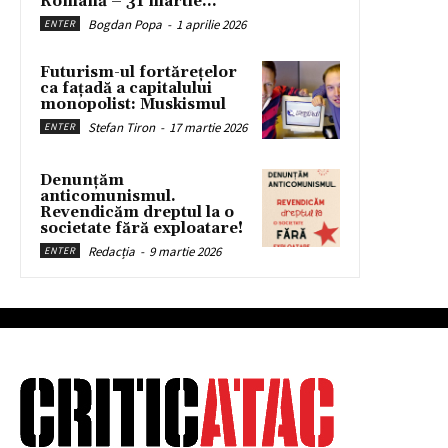
Română – 31 martie...
Bogdan Popa
-
1 aprilie 2026
ENTER
Futurism-ul fortărețelor
ca fațadă a capitalului
monopolist: Muskismul
Stefan Tiron
-
17 martie 2026
ENTER
Denunțăm
anticomunismul.
Revendicăm dreptul la o
societate fără exploatare!
Redacția
-
9 martie 2026
ENTER