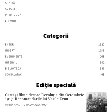
ARHIVĂ
AUTORI
PREMIUL CA
LINKURI
Categorii
ENTER
1920
INSERT
1385
EVENIMENTE
268
INTERVIU
142
BIBLIOTECA
136
SOCIALATAC
68
Ediție specială
Cărţi şi filme despre Revoluţia din Octombrie
1917. Recomandările lui Vasile Ernu
Vasile Ernu
-
7 noiembrie 2017