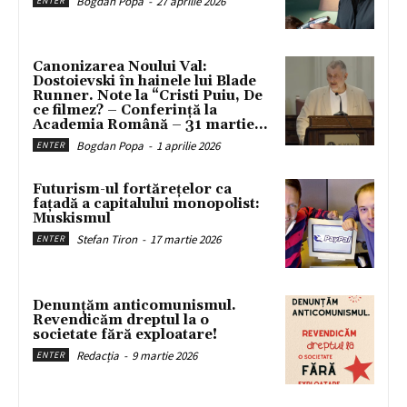
Bogdan Popa
-
27 aprilie 2026
ENTER
Canonizarea Noului Val:
Dostoievski în hainele lui Blade
Runner. Note la “Cristi Puiu, De
ce filmez? – Conferință la
Academia Română – 31 martie...
Bogdan Popa
-
1 aprilie 2026
ENTER
Futurism-ul fortărețelor ca
fațadă a capitalului monopolist:
Muskismul
Stefan Tiron
-
17 martie 2026
ENTER
Denunțăm anticomunismul.
Revendicăm dreptul la o
societate fără exploatare!
Redacția
-
9 martie 2026
ENTER