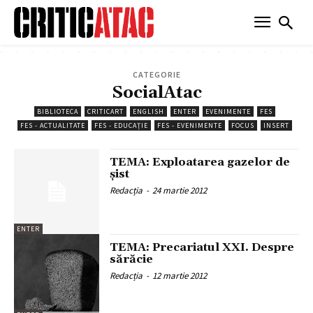
CATEGORIE
SocialAtac
BIBLIOTECA
CRITICART
ENGLISH
ENTER
EVENIMENTE
FES
FES - ACTUALITATE
FES - EDUCAȚIE
FES - EVENIMENTE
FOCUS
INSERT
TEMA: Exploatarea gazelor de
șist
Redacția
-
24 martie 2012
ENTER
TEMA: Precariatul XXI. Despre
sărăcie
Redacția
-
12 martie 2012