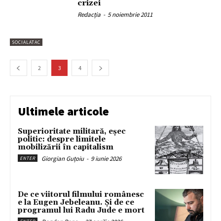
crizei
Redacția
-
5 noiembrie 2011
SOCIALATAC
2
3
4
Ultimele articole
Superioritate militară, eșec
politic: despre limitele
mobilizării în capitalism
Giorgian Guțoiu
-
9 iunie 2026
ENTER
De ce viitorul filmului românesc
e la Eugen Jebeleanu. Și de ce
programul lui Radu Jude e mort