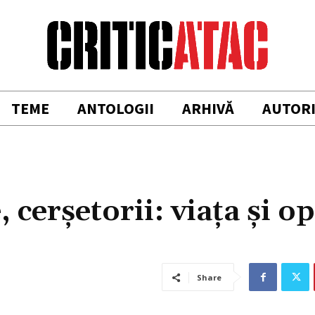
TEME
ANTOLOGII
ARHIVĂ
AUTOR
, cerşetorii: viaţa şi o
Share