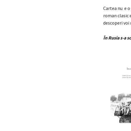
Cartea nu e o 
roman clasic e
descoperi voi
În Rusia s-a s