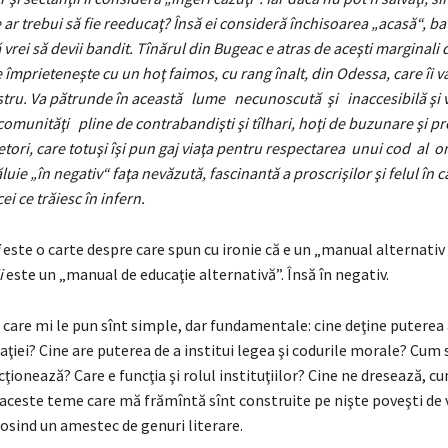
e ar
trebui să fie reeducaţ? Însă ei consideră închisoarea „acasă“, ba
vrei să devii bandit. Tînărul din Bugeac e atras de aceşti marginali 
e împrieteneşte cu un hoţ faimos, cu rang înalt, din Odessa, care îi 
tru. Va pătrunde în această lume necunoscută şi inaccesibilă şi 
omunităţi pline de contrabandişti şi tîlhari, hoţi de buzunare şi pr
şetori, care totuşi îşi pun gaj viaţa pentru respectarea unui cod al o
uie „în negativ“ faţa nevăzută, fascinantă a proscrişilor şi felul în c
cei ce trăiesc în infern.
este o carte despre care spun cu ironie că e un „manual alternativ 
i
este un „manual de educaţie alternativă”. Însă în negativ.
 care mi le pun sînt simple, dar fundamentale: cine deţine puterea
aţiei? Cine are puterea de a institui legea şi codurile morale? Cum
cţionează? Care e funcţia şi rolul instituţiilor? Cine ne dresează, c
aceste teme care mă frămîntă sînt construite pe nişte poveşti de vi
osind un amestec de genuri literare.