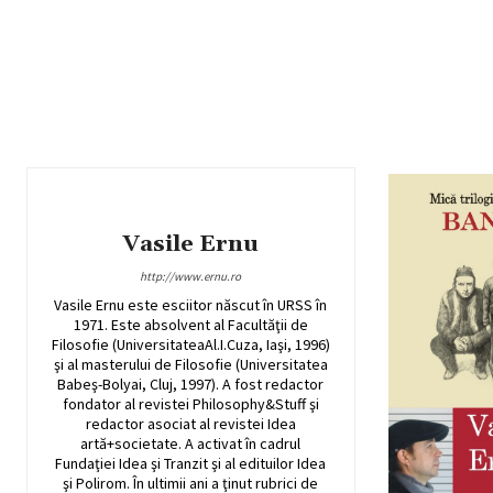
Vasile Ernu
http://www.ernu.ro
Vasile Ernu este esciitor născut în URSS în
1971. Este absolvent al Facultăţii de
Filosofie (UniversitateaAl.I.Cuza, Iaşi, 1996)
şi al masterului de Filosofie (Universitatea
Babeş-Bolyai, Cluj, 1997). A fost redactor
fondator al revistei Philosophy&Stuff şi
redactor asociat al revistei Idea
artă+societate. A activat în cadrul
Fundaţiei Idea şi Tranzit şi al edituilor Idea
şi Polirom. În ultimii ani a ţinut rubrici de