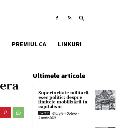
I
PREMIUL CA
LINKURI
Ultimele articole
pera
Superioritate militară,
eșec politic: despre
limitele mobilizării în
capitalism
Giorgian Guțoiu
-
ENTER
9 iunie 2026