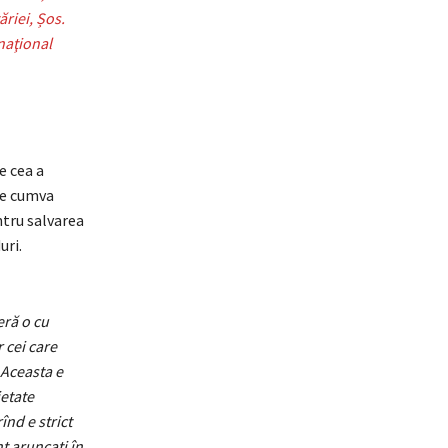
riei, Șos.
rnaţional
e cea a
te cumva
ntru salvarea
uri.
eră o cu
r cei care
 Aceasta e
ietate
înd e strict
nt aruncaţi în