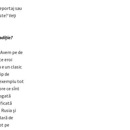
reportaj sau
ste? Veţi
adiţie?
e. Avem pe de
te eroi
 e un clasic
ip de
 exemplu tot
re ce sînt
bogată
ificată
n Rusia şi
lară de
ot pe