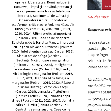
opinie în Liberatatea, România Liberă,
HotNews, Timpul şi Adevărul, precum şi
rubrici permanente la revistele Noua
Literatură, Suplimentul de Cultură şi
Gaudeamus: sîm
Observator Cultural. Fondator al
platformei: criticatac.ro. Volume: Născut în
URSS (Polirom 2006, 2007, 2010, 2013,
Despre ce est
2020, 2024), Ultimii eretici ai Imperiului
(Polirom 2009), Ceea ce ne desparte.
În această car
Epistolarul de la Hanul lui Manuc, împreună
cu Bogdan-Alexandru Stănescu (Polirom
„sectanţilor”
2010), Intelighenţia rusă azi, (Cartier 2012),
despre îngerii
Sînt un om de stînga (Cartier 2013),
Sectanţii. Mică trilogie a marginalilor
celuilalt. În
Ba
(Polirom 2015, 2017, 2020), Intelighenţia
Povestea scur
basarabeană azi (Cartier 2016), Bandiţii.
Mică trilogie a marginalilor (Polirom 2016,
2017, 2021), Izgoniții. Mică trilogie a
Un băiat din B
marginalilor (Polirom 2019, 2022), Războiul
totul
altă lume 
pisicilor. Ilustrații: Veronica Neacșu
(Cartier, 2019), Jurnal la sfîrșitul lumii I
aparţin
aceste
(Editura Cartier 2019), Sălbaticii copii
„împărăţia
hoţ
dingo ( Polirom 2021, 2022, 2024), Jurnal la
proprie, nes
sfîrșitul lumii II (Editura Cartier 2023),
Centrul nu se mai susține. Ceea ce ne
interzisă. Chia