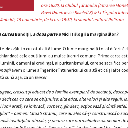
ora 18:00, la Clubul Ţăranului (Intrarea Monetă
Pavel Dimitrievici Kiseleff 3) & la Tîrgului Inte
bătă, 19 noiembrie, de la ora 15:30, la standul editurii Polirom.
e cartea
Bandiţii,
a doua parte a
Micii trilogii a marginalilor
?
te dezvălui o cu totul altă lume. O lume marginală total diferită d
 chiar dacă cele două lumi au multe lucruri comune. Prima carte es
 luminii, oameni ai credinţei, ai puritanismului, care se sacrifică pe
ndiţii
avem o lume a îngerilor întunericului cu altă etică şi alte cod
tă sună aşa, ca un
teaser
.
ugeac, crescut şi educat de o familie exemplară de sectanţi, descop
decît cea cu care se obişnuise: altă etică, alte valori şi alte reguli. Ia
i lumi arată, se îmbracă, vorbesc, gîndesc, acţionează şi cîntă altfel.
ilor“ – oameni tatuaţi straniu, care au ales să-şi construiască o soc
upusă
instituţiilor oficiale, şi pentru care normalitatea oamenilor de r
r şi
sectanţii îi consideră „îngeri căzuţi“. Iar dacă nu pot fi salvaţi, sî