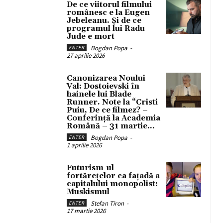
De ce viitorul filmului
românesc e la Eugen
Jebeleanu. Și de ce
programul lui Radu
Jude e mort
Bogdan Popa
-
ENTER
27 aprilie 2026
Canonizarea Noului
Val: Dostoievski în
hainele lui Blade
Runner. Note la “Cristi
Puiu, De ce filmez? –
Conferință la Academia
Română – 31 martie...
Bogdan Popa
-
ENTER
1 aprilie 2026
Futurism-ul
fortărețelor ca fațadă a
capitalului monopolist:
Muskismul
Stefan Tiron
-
ENTER
17 martie 2026