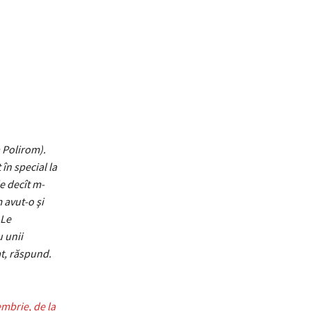
a Polirom).
în special la
e decît m-
 avut-o şi
 Le
u unii
at, răspund.
mbrie, de la