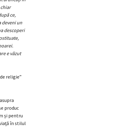
 chiar
după ce,
va deveni un
va descoperi
ostituate,
noarei.
are e văzut
de religie”
 asupra
 se produc
um și pentru
aţă în stilul