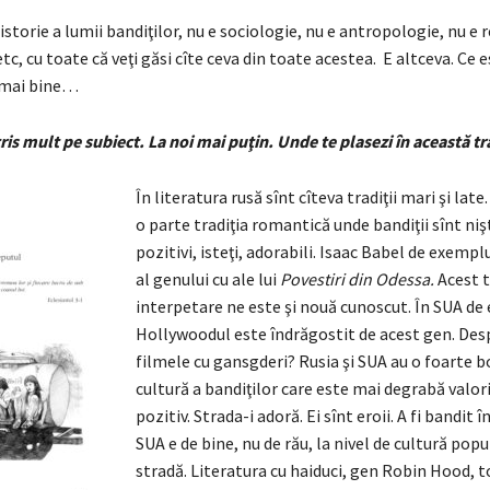
istorie a lumii bandiţilor, nu e sociologie, nu e antropologie, nu e 
tc, cu toate că veţi găsi cîte ceva din toate acestea. E altceva. Ce e
 mai bine…
cris mult pe subiect. La noi mai puţin. Unde te plasezi în această tr
În literatura rusă sînt cîteva tradiţii mari şi lat
o parte tradiţia romantică unde bandiţii sînt niş
pozitivi, isteţi, adorabili. Isaac Babel de exemplu
al genului cu ale lui
Povestiri din Odessa.
Acest t
interpetare ne este şi nouă cunoscut. În SUA de
Hollywoodul este îndrăgostit de acest gen. Desp
filmele cu gansgderi? Rusia şi SUA au o foarte 
cultură a bandiţilor care este mai degrabă valor
pozitiv. Strada-i adoră. Ei sînt eroii. A fi bandit î
SUA e de bine, nu de rău, la nivel de cultură popu
stradă. Literatura cu haiduci, gen Robin Hood, t