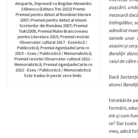
desparte, împreună cu Bogdan-Alexandru
puşcării, und
Stănescu (Editura Trei 2023) Premii:
Premiul pentru debut al României literare
necesară dacă 
2007; Premiul pentru debut al Uniunii
întîmplător, s
Scriitorilor din România 2007; Premiul
adevărat maes
Tiuk!2009, Premiul Matei Brancoveanu
pentru Literatura 2015; Premiul revistei
tainele unei c
Observator cultural 2017 - Eseistică /
asasini şi cer
Publicistică; Premiul AgențiadeCarte.ro
Bandiţii dezvăl
2019 – Eseu / Publicistică / Memorialistică;
Premiul revistei Observator cultural 2022 -
raiul de către 
Memorialistică; Premiul AgențiadeCarte.ro
2022 - Eseu / Publicistică / Memorialistică.
Este tradus în peste zece limbi.
Dacă
Sectanţii
atunci
Bandiţi
Întrebările pe
formării, educ
ele şi cum fun
ce? Dar toate 
meu, adică fol