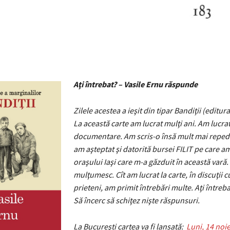
Aţi întrebat? – Vasile Ernu răspunde
Zilele acestea a ieşit din tipar Bandiţii (editur
La această carte am lucrat mulţi ani. Am lucrat 
documentare. Am scris-o însă mult mai reped
am aşteptat şi datorită bursei FILIT pe care am
oraşului Iaşi care m-a găzduit în această vară.
mulţumesc. Cît am lucrat la carte, în discuţii c
prieteni, am primit întrebări multe. Aţi întreb
Să încerc să schiţez nişte răspunsuri.
La Bucureşti cartea va fi lansată:
Luni, 14 noie