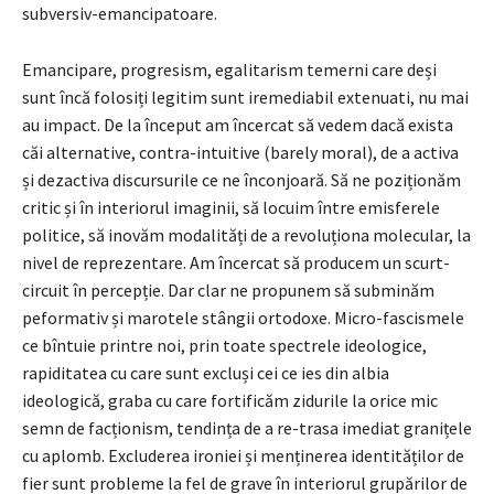
subversiv-emancipatoare.
Emancipare, progresism, egalitarism temerni care deși
sunt încă folosiți legitim sunt iremediabil extenuati, nu mai
au impact. De la început am încercat să vedem dacă exista
căi alternative, contra-intuitive (barely moral), de a activa
și dezactiva discursurile ce ne înconjoară. Să ne poziționăm
critic și în interiorul imaginii, să locuim între emisferele
politice, să inovăm modalități de a revoluționa molecular, la
nivel de reprezentare. Am încercat să producem un scurt-
circuit în percepție. Dar clar ne propunem să subminăm
peformativ și marotele stângii ortodoxe. Micro-fascismele
ce bîntuie printre noi, prin toate spectrele ideologice,
rapiditatea cu care sunt excluși cei ce ies din albia
ideologică, graba cu care fortificăm zidurile la orice mic
semn de facționism, tendința de a re-trasa imediat granițele
cu aplomb. Excluderea ironiei și menținerea identităților de
fier sunt probleme la fel de grave în interiorul grupărilor de