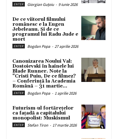
Giorgian Guțoiu
-
9 iunie 2026
ENTER
De ce viitorul filmului
românesc e la Eugen
Jebeleanu. Și de ce
programul lui Radu Jude e
mort
Bogdan Popa
-
27 aprilie 2026
ENTER
Canonizarea Noului Val:
Dostoievski în hainele lui
Blade Runner. Note la
“Cristi Puiu, De ce filmez?
– Conferință la Academia
Română – 31 martie...
Bogdan Popa
-
1 aprilie 2026
ENTER
Futurism-ul fortărețelor
ca fațadă a capitalului
monopolist: Muskismul
Stefan Tiron
-
17 martie 2026
ENTER