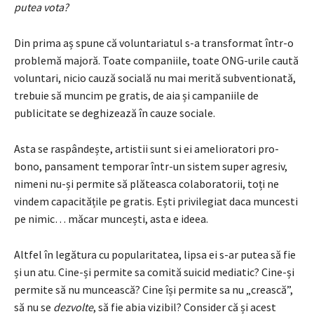
putea vota?
Din prima aș spune că voluntariatul s-a transformat într-o
problemă majoră. Toate companiile, toate ONG-urile caută
voluntari, nicio cauză socială nu mai merită subventionată,
trebuie să muncim pe gratis, de aia și campaniile de
publicitate se deghizează în cauze sociale.
Asta se raspândește, artistii sunt si ei amelioratori pro-
bono, pansament temporar într-un sistem super agresiv,
nimeni nu-și permite să plăteasca colaboratorii, toți ne
vindem capacitățile pe gratis. Ești privilegiat daca muncesti
pe nimic… măcar muncești, asta e ideea.
Altfel în legătura cu popularitatea, lipsa ei s-ar putea să fie
și un atu. Cine-și permite sa comită suicid mediatic? Cine-și
permite să nu muncească? Cine își permite sa nu „crească”,
să nu se
dezvolte
, să fie abia vizibil? Consider că și acest