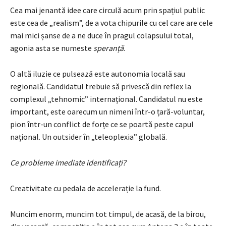
Cea mai jenantă idee care circulă acum prin spațiul public
este cea de „realism”, de a vota chipurile cu cel care are cele
mai mici șanse de a ne duce în pragul colapsului total,
agonia asta se numeste
speranță
.
O altă iluzie ce pulsează este autonomia locală sau
regională. Candidatul trebuie să privescă din reflex la
complexul „tehnomic” internațional. Candidatul nu este
important, este oarecum un nimeni într-o țară-voluntar,
pion într-un conflict de forțe ce se poartă peste capul
național. Un outsider în „teleoplexia” globală.
Ce probleme imediate identificați?
Creativitate cu pedala de accelerație la fund.
Muncim enorm, muncim tot timpul, de acasă, de la birou,