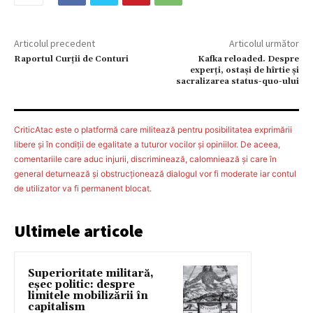
Articolul precedent
Articolul următor
Raportul Curții de Conturi
Kafka reloaded. Despre
experţi, ostaşi de hîrtie şi
sacralizarea status-quo-ului
CriticAtac este o platformă care militează pentru posibilitatea exprimării
libere şi în condiţii de egalitate a tuturor vocilor şi opiniilor. De aceea,
comentariile care aduc injurii, discriminează, calomniează şi care în
general deturnează şi obstrucţionează dialogul vor fi moderate iar contul
de utilizator va fi permanent blocat.
Ultimele articole
Superioritate militară,
eșec politic: despre
limitele mobilizării în
capitalism