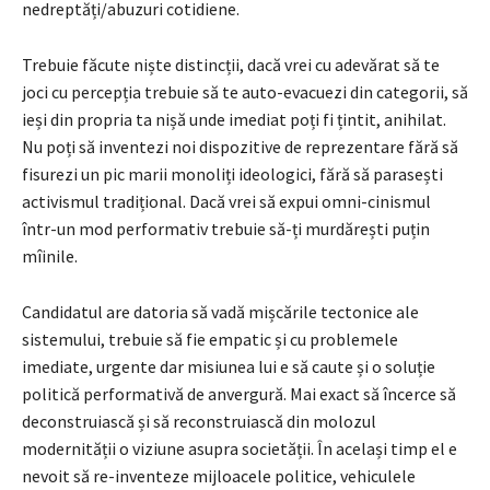
nedreptăți/abuzuri cotidiene.
Trebuie făcute niște distincții, dacă vrei cu adevărat să te
joci cu percepția trebuie să te auto-evacuezi din categorii, să
ieși din propria ta nișă unde imediat poți fi țintit, anihilat.
Nu poți să inventezi noi dispozitive de reprezentare fără să
fisurezi un pic marii monoliți ideologici, fără să parasești
activismul tradițional. Dacă vrei să expui omni-cinismul
într-un mod performativ trebuie să-ți murdărești puțin
mîinile.
Candidatul are datoria să vadă mișcările tectonice ale
sistemului, trebuie să fie empatic și cu problemele
imediate, urgente dar misiunea lui e să caute și o soluție
politică performativă de anvergură. Mai exact să încerce să
deconstruiască și să reconstruiască din molozul
modernității o viziune asupra societății. În același timp el e
nevoit să re-inventeze mijloacele politice, vehiculele