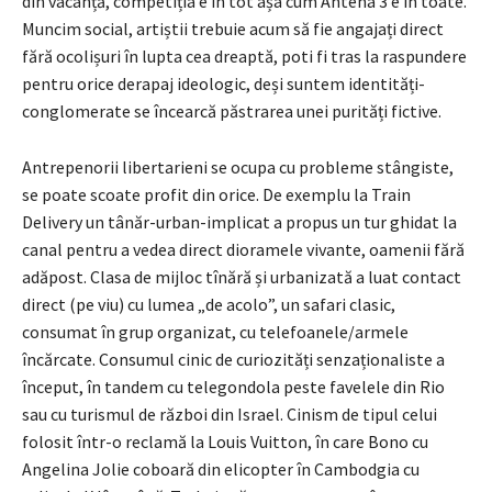
din vacanță, competiția e în tot așa cum Antena 3 e în toate.
Muncim social, artiștii trebuie acum să fie angajați direct
fără ocolișuri în lupta cea dreaptă, poti fi tras la raspundere
pentru orice derapaj ideologic, deși suntem identități-
conglomerate se încearcă păstrarea unei purități fictive.
Antrepenorii libertarieni se ocupa cu probleme stângiste,
se poate scoate profit din orice. De exemplu la Train
Delivery un tânăr-urban-implicat a propus un tur ghidat la
canal pentru a vedea direct dioramele vivante, oamenii fără
adăpost. Clasa de mijloc tînără și urbanizată a luat contact
direct (pe viu) cu lumea „de acolo”, un safari clasic,
consumat în grup organizat, cu telefoanele/armele
încărcate. Consumul cinic de curiozități senzaționaliste a
început, în tandem cu telegondola peste favelele din Rio
sau cu turismul de război din Israel. Cinism de tipul celui
folosit într-o reclamă la Louis Vuitton, în care Bono cu
Angelina Jolie coboară din elicopter în Cambodgia cu