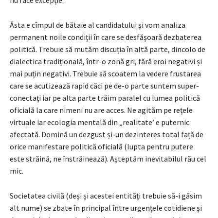
nu face excepție.
Ăsta e cîmpul de bătaie al candidatului și vom analiza
permanent noile condiții în care se desfășoară dezbaterea
politică. Trebuie să mutăm discuția în altă parte, dincolo de
dialectica tradițională, într-o zonă gri, fără eroi negativi și
mai puțin negativi. Trebuie să scoatem la vedere frustarea
care se acutizează rapid căci pe de-o parte suntem super-
conectați iar pe alta parte trăim paralel cu lumea politică
oficială la care nimeni nu are acces. Ne agităm pe rețele
virtuale iar ecologia mentală din „realitate’ e puternic
afectată. Domină un dezgust și-un dezinteres total față de
orice manifestare politică oficială (lupta pentru putere
este străină, ne înstrăinează). Așteptăm inevitabilul rău cel
mic.
Societatea civilă (deși și acestei entități trebuie să-i găsim
alt nume) se zbate în principal între urgențele cotidiene și