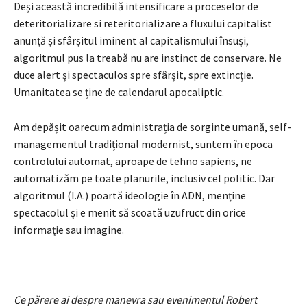
Deși această incredibilă intensificare a proceselor de
deteritorializare si reteritorializare a fluxului capitalist
anunță și sfârșitul iminent al capitalismului însuși,
algoritmul pus la treabă nu are instinct de conservare. Ne
duce alert și spectaculos spre sfârșit, spre extincție.
Umanitatea se ține de calendarul apocaliptic.
Am depășit oarecum administrația de sorginte umană, self-
managementul tradițional modernist, suntem în epoca
controlului automat, aproape de tehno sapiens, ne
automatizăm pe toate planurile, inclusiv cel politic. Dar
algoritmul (I.A.) poartă ideologie în ADN, menține
spectacolul și e menit să scoată uzufruct din orice
informație sau imagine.
Ce părere ai despre manevra sau evenimentul Robert