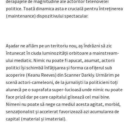
derapajele de magnitudine ale actorilor telenovelei
politice. Toată dinamica asta e crucială pentru întreținerea
(maintenance) dispozitivului spectacular.
Așadar ne aflăm pe un teritoriu nou, aș îndrăzni să zic
întunecat în ciuda luminozității orbitoare a mainstream-
ului mediatic. Nimic nu poate fi apucat, asumat, actorii
politici își schimbă înfățișarea și forma ca ofițerul sub
acoperire (Keanu Reeves) din Scanner Darkly. Urmărim pe
scenă actori-cameleoni, de la jurnaliști la politicieni toți
alunecă pe o suprafata super-lucioasă unde nimic nu poate
face priză dar pe care capitalul glisează cel mai bine.
Nimeni nu poate să nege ca mediul acesta agitat, morbid,
senzaționalist și accelerat favorizează azi acumularea de
capital (material și imaterial).