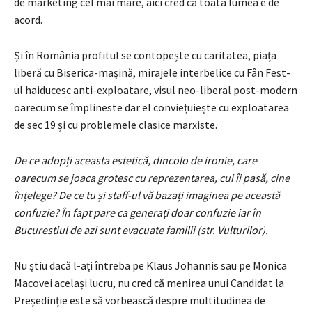
de marketing cel mai mare, aici cred că toata lumea e de
acord.
Și în România profitul se contopește cu caritatea, piața
liberă cu Biserica-mașină, mirajele interbelice cu Fân Fest-
ul haiducesc anti-exploatare, visul neo-liberal post-modern
oarecum se împlineste dar el conviețuiește cu exploatarea
de sec 19 și cu problemele clasice marxiste.
De ce adopți aceasta estetică, dincolo de ironie, care
oarecum se joaca grotesc cu reprezentarea, cui îi pasă, cine
înțelege? De ce tu și staff-ul vă bazați imaginea pe această
confuzie? În fapt pare ca generați doar confuzie iar în
Bucurestiul de azi sunt evacuate familii (str. Vulturilor).
Nu știu dacă l-ați întreba pe Klaus Johannis sau pe Monica
Macovei același lucru, nu cred că menirea unui Candidat la
Președinție este să vorbească despre multitudinea de