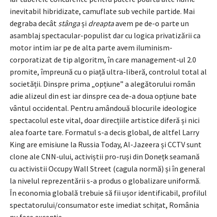
inevitabil hibridizate, camuflate sub vechile partide. Mai
degraba decât
stânga
și
dreapta
avem pe de-o parte un
asamblaj spectacular-populist dar cu logica privatizării ca
motor intim iar pe de alta parte avem iluminism-
corporatizat de tip algoritm, în care management-ul 2.0
promite, împreună cu o piață ultra-liberă, controlul total al
societății. Dinspre prima „opțiune” a alegătorului român
adie alizeul din est iar dinspre cea de-a doua opțiune bate
vântul occidental. Pentru amândouă blocurile ideologice
spectacolul este vital, doar direcțiile artistice diferă și nici
alea foarte tare. Formatul s-a decis global, de altfel Larry
King are emisiune la Russia Today, Al-Jazeera și CCTV sunt
clone ale CNN-ului, activiștii pro-ruși din Donețk seamană
cu activistii Occupy Wall Street (cagula normă) și în general
la nivelul reprezentării s-a produs o globalizare uniformă.
În economia globală trebuie să fii ușor identificabil, profilul
spectatorului/consumator este imediat schițat, România