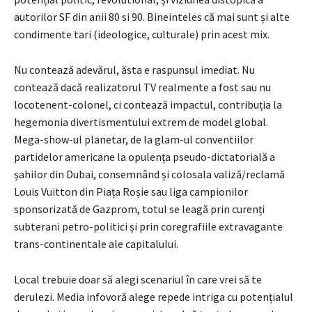
autorilor SF din anii 80 si 90. Bineinteles că mai sunt și alte
condimente tari (ideologice, culturale) prin acest mix.
Nu contează adevărul, ăsta e raspunsul imediat. Nu
contează dacă realizatorul TV realmente a fost sau nu
locotenent-colonel, ci contează impactul, contribuția la
hegemonia divertismentului extrem de model global.
Mega-show-ul planetar, de la glam-ul conventiilor
partidelor americane la opulența pseudo-dictatorială a
șahilor din Dubai, consemnând și colosala valiză/reclamă
Louis Vuitton din Piața Roșie sau liga campionilor
sponsorizată de Gazprom, totul se leagă prin curenți
subterani petro-politici și prin coregrafiile extravagante
trans-continentale ale capitalului.
Local trebuie doar să alegi scenariul în care vrei să te
derulezi. Media infovoră alege repede intriga cu potențialul