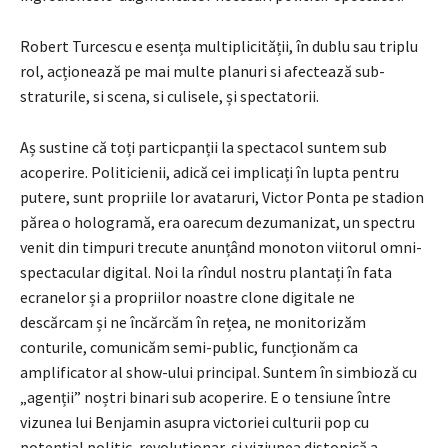
Robert Turcescu e esența multiplicității, în dublu sau triplu
rol, acționează pe mai multe planuri si afectează sub-
straturile, si scena, si culisele, și spectatorii.
Aș sustine că toți particpanții la spectacol suntem sub
acoperire. Politicienii, adică cei implicați în lupta pentru
putere, sunt propriile lor avataruri, Victor Ponta pe stadion
părea o hologramă, era oarecum dezumanizat, un spectru
venit din timpuri trecute anunțând monoton viitorul omni-
spectacular digital. Noi la rîndul nostru plantați în fata
ecranelor și a propriilor noastre clone digitale ne
descărcam și ne încărcăm în rețea, ne monitorizăm
conturile, comunicăm semi-public, funcționăm ca
amplificator al show-ului principal. Suntem în simbioză cu
„agenții” noștri binari sub acoperire. E o tensiune între
vizunea lui Benjamin asupra victoriei culturii pop cu
potențial politic, revolutionar, și viziunea distopică a