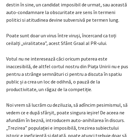
destin în sine, un candidat imposibil de urmat, sau această
auto-condamnare la obscuritate are sens în termeni
politici si atitudinea devine subversivă pe termen lung.
Poate sunt doar un virus între viruși, încercand ca toți
ceilalți „viralitatea”, acest Sfânt Graal al PR-ului.
Votul nu ne interesează căci oricum puterea este
inaccesibilă, de altfel cortul nostru din Piața Unirii nu e pus
pentru a strânge semnături ci pentru a discuta în spatiu
public și a crea un loc de odihnă, o pauză de la
productivitate, un răgaz de la competiție.
Noi vrem să lucrăm cu deziluzia, să adîncim pesimismul, să
vedem ce e după sfârșit, poate singura ieșire! De aceea ne
afundăm în beznă, introducem auto-anihilarea în discurs.
„Trezirea” populației e imposibilă, trezirea subiectului
istoric e ineficientă și datată, poate atunci trebuie doar să