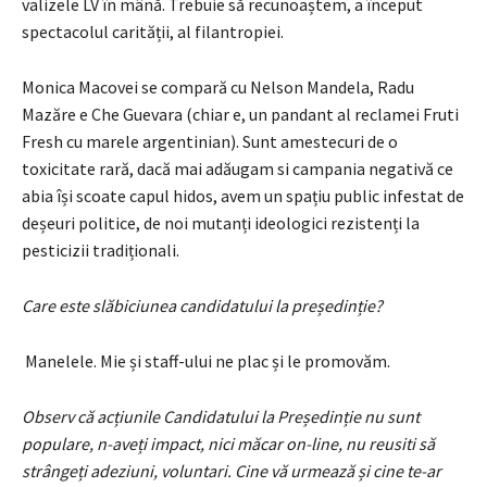
valizele LV în mână. Trebuie să recunoaștem, a început
spectacolul carității, al filantropiei.
Monica Macovei se compară cu Nelson Mandela, Radu
Mazăre e Che Guevara (chiar e, un pandant al reclamei Fruti
Fresh cu marele argentinian). Sunt amestecuri de o
toxicitate rară, dacă mai adăugam si campania negativă ce
abia își scoate capul hidos, avem un spațiu public infestat de
deșeuri politice, de noi mutanți ideologici rezistenți la
pesticizii tradiționali.
Care este slăbiciunea candidatului la președinție?
Manelele. Mie și staff-ului ne plac și le promovăm.
Observ că acțiunile Candidatului la Președinție nu sunt
populare, n-aveți impact, nici măcar on-line, nu reusiti să
strângeți adeziuni, voluntari. Cine vă urmează și cine te-ar