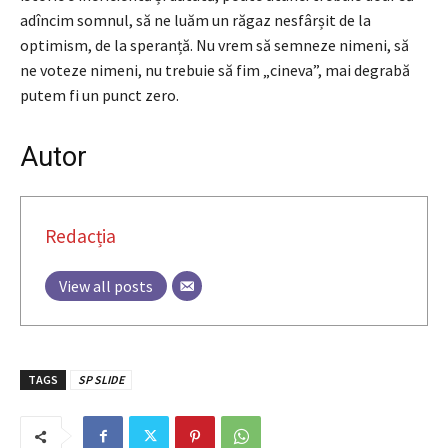
adîncim somnul, să ne luăm un răgaz nesfârșit de la
optimism, de la speranță. Nu vrem să semneze nimeni, să
ne voteze nimeni, nu trebuie să fim „cineva”, mai degrabă
putem fi un punct zero.
Autor
Redacția
View all posts
TAGS
SP SLIDE