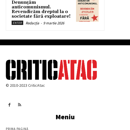
Denunțăm
anticomunismul.
Revendicăm dreptul la o
societate fără exploatare!
Redacția
-
9 martie 2026
ENTER
© 2010-2023 CriticAtac
Meniu
PRIMA PAGINĂ