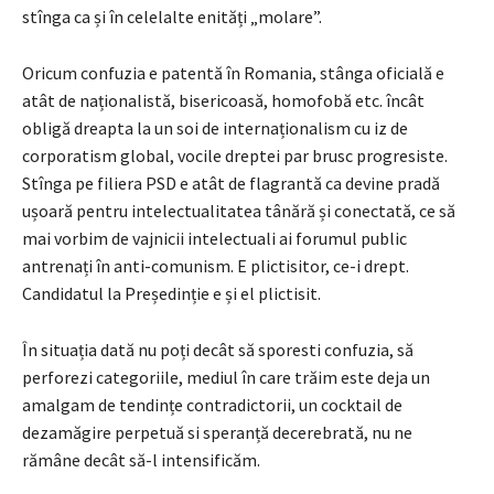
stînga ca și în celelalte enități „molare”.
Oricum confuzia e patentă în Romania, stânga oficială e
atât de naționalistă, bisericoasă, homofobă etc. încât
obligă dreapta la un soi de internaționalism cu iz de
corporatism global, vocile dreptei par brusc progresiste.
Stînga pe filiera PSD e atât de flagrantă ca devine pradă
ușoară pentru intelectualitatea tânără și conectată, ce să
mai vorbim de vajnicii intelectuali ai forumul public
antrenați în anti-comunism. E plictisitor, ce-i drept.
Candidatul la Președinție e și el plictisit.
În situația dată nu poți decât să sporesti confuzia, să
perforezi categoriile, mediul în care trăim este deja un
amalgam de tendințe contradictorii, un cocktail de
dezamăgire perpetuă si speranță decerebrată, nu ne
rămâne decât să-l intensificăm.