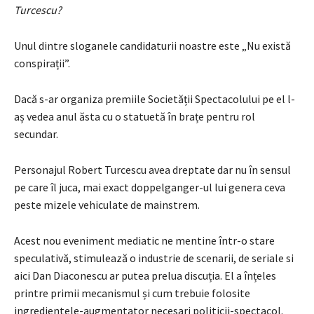
Turcescu?
Unul dintre sloganele candidaturii noastre este „Nu există
conspirații”.
Dacă s-ar organiza premiile Societății Spectacolului pe el l-
aș vedea anul ăsta cu o statuetă în brațe pentru rol
secundar.
Personajul Robert Turcescu avea dreptate dar nu în sensul
pe care îl juca, mai exact doppelganger-ul lui genera ceva
peste mizele vehiculate de mainstrem.
Acest nou eveniment mediatic ne mentine într-o stare
speculativă, stimulează o industrie de scenarii, de seriale si
aici Dan Diaconescu ar putea prelua discuția. El a înțeles
printre primii mecanismul și cum trebuie folosite
ingredientele-augmentator necesari politicii-spectacol.