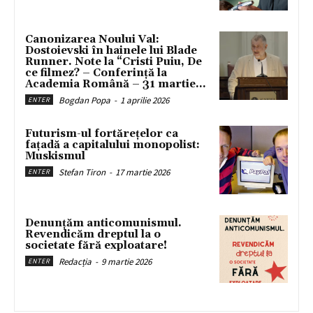
Canonizarea Noului Val:
Dostoievski în hainele lui Blade
Runner. Note la “Cristi Puiu, De
ce filmez? – Conferință la
Academia Română – 31 martie...
Bogdan Popa
-
1 aprilie 2026
ENTER
Futurism-ul fortărețelor ca
fațadă a capitalului monopolist:
Muskismul
Stefan Tiron
-
17 martie 2026
ENTER
Denunțăm anticomunismul.
Revendicăm dreptul la o
societate fără exploatare!
Redacția
-
9 martie 2026
ENTER