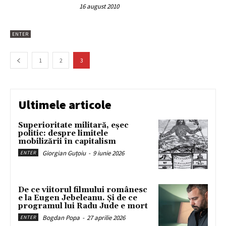
16 august 2010
ENTER
1
2
3
Ultimele articole
Superioritate militară, eșec
politic: despre limitele
mobilizării în capitalism
Giorgian Guțoiu
-
9 iunie 2026
ENTER
De ce viitorul filmului românesc
e la Eugen Jebeleanu. Și de ce
programul lui Radu Jude e mort
Bogdan Popa
-
27 aprilie 2026
ENTER