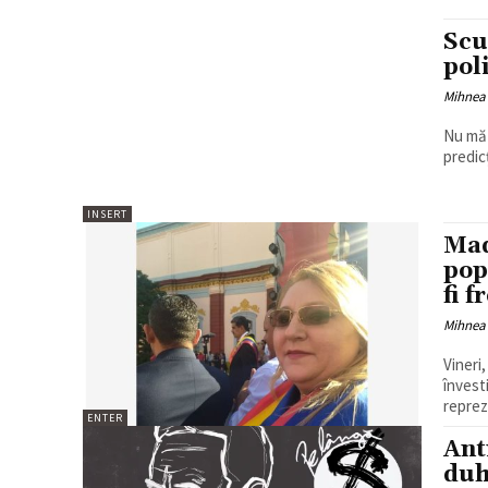
Scu
pol
Mihnea
Nu mă 
predicț
INSERT
Mad
pop
fi 
Mihnea
Vineri
învest
reprez
ENTER
Ant
duh