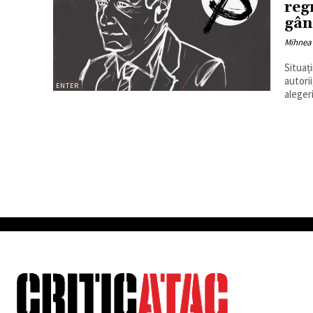
reg
gân
Mihnea
Situaț
autorii
ENTER
alegeri