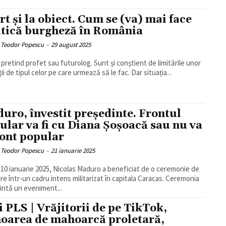
rt și la obiect. Cum se (va) mai face
itică burgheză în România
 Teodor Popescu
-
29 august 2025
pretind profet sau futurolog. Sunt și conștient de limitările unor
ii de tipul celor pe care urmează să le fac. Dar situația...
uro, învestit președinte. Frontul
ular va fi cu Diana Șoșoacă sau nu va
front popular
 Teodor Popescu
-
21 ianuarie 2025
, 10 ianuarie 2025, Nicolas Maduro a beneficiat de o ceremonie de
ire într-un cadru intens militarizat în capitala Caracas. Ceremonia
intă un eveniment...
i PLS | Vrăjitorii de pe TikTok,
oarea de mahoarcă proletară,