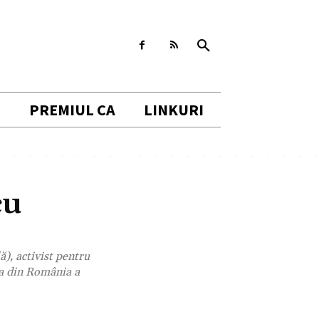
I
PREMIUL CA
LINKURI
cu
), activist pentru
ea din România a