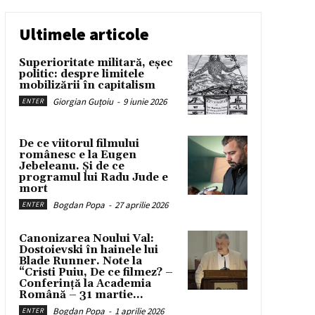
Ultimele articole
Superioritate militară, eșec
politic: despre limitele
mobilizării în capitalism
Giorgian Guțoiu
-
9 iunie 2026
ENTER
De ce viitorul filmului
românesc e la Eugen
Jebeleanu. Și de ce
programul lui Radu Jude e
mort
Bogdan Popa
-
27 aprilie 2026
ENTER
Canonizarea Noului Val:
Dostoievski în hainele lui
Blade Runner. Note la
“Cristi Puiu, De ce filmez? –
Conferință la Academia
Română – 31 martie...
Bogdan Popa
-
1 aprilie 2026
ENTER