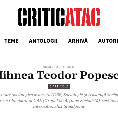
TEME
ANTOLOGII
ARHIVĂ
AUTOR
NUMELE AUTORULUI
ihnea Teodor Popes
3 ARTICOLE
etare sociologica avansata (UBB, Sociologie și Asistență Socială
ire, co-fondator al GAS (Grupul de Acțiune Socialistă), secțiun
Internationalist Standpoint.