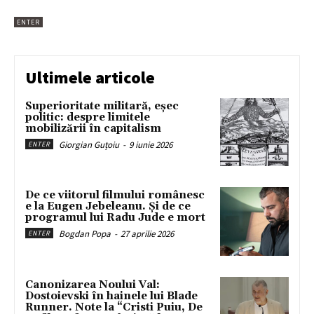
ENTER
Ultimele articole
Superioritate militară, eșec
politic: despre limitele
mobilizării în capitalism
Giorgian Guțoiu
-
9 iunie 2026
ENTER
De ce viitorul filmului românesc
e la Eugen Jebeleanu. Și de ce
programul lui Radu Jude e mort
Bogdan Popa
-
27 aprilie 2026
ENTER
Canonizarea Noului Val:
Dostoievski în hainele lui Blade
Runner. Note la “Cristi Puiu, De