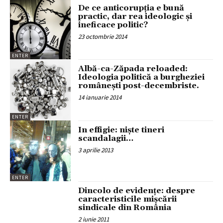
De ce anticorupţia e bună
practic, dar rea ideologic şi
ineficace politic?
23 octombrie 2014
ENTER
Albă-ca-Zăpada reloaded:
Ideologia politică a burgheziei
româneşti post-decembriste.
14 ianuarie 2014
ENTER
In effigie: nişte tineri
scandalagii…
3 aprilie 2013
ENTER
Dincolo de evidenţe: despre
caracteristicile mişcării
sindicale din România
2 iunie 2011