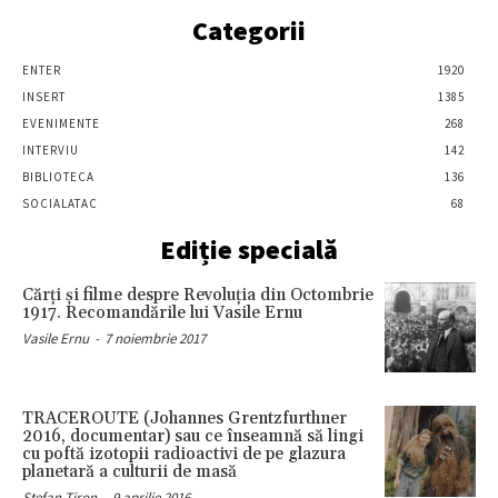
Categorii
ENTER
1920
INSERT
1385
EVENIMENTE
268
INTERVIU
142
BIBLIOTECA
136
SOCIALATAC
68
Ediție specială
Cărţi şi filme despre Revoluţia din Octombrie
1917. Recomandările lui Vasile Ernu
Vasile Ernu
-
7 noiembrie 2017
TRACEROUTE (Johannes Grentzfurthner
2016, documentar) sau ce înseamnă să lingi
cu poftă izotopii radioactivi de pe glazura
planetară a culturii de masă
Stefan Tiron
-
9 aprilie 2016