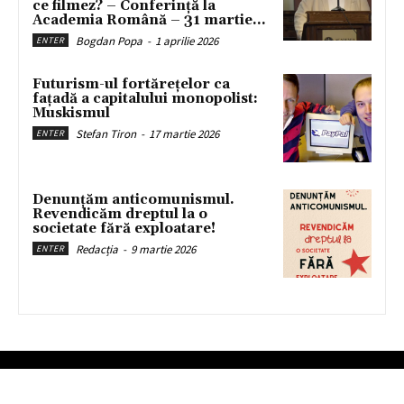
ce filmez? – Conferință la
Academia Română – 31 martie...
Bogdan Popa
-
1 aprilie 2026
ENTER
Futurism-ul fortărețelor ca
fațadă a capitalului monopolist:
Muskismul
Stefan Tiron
-
17 martie 2026
ENTER
Denunțăm anticomunismul.
Revendicăm dreptul la o
societate fără exploatare!
Redacția
-
9 martie 2026
ENTER