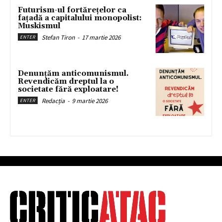
Futurism-ul fortărețelor ca
fațadă a capitalului monopolist:
Muskismul
Stefan Tiron
-
17 martie 2026
ENTER
Denunțăm anticomunismul.
Revendicăm dreptul la o
societate fără exploatare!
Redacția
-
9 martie 2026
ENTER