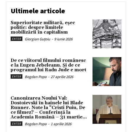
Ultimele articole
Superioritate militară, eșec
politic: despre limitele
mobilizării în capitalism
Giorgian Guțoiu
-
9 iunie 2026
ENTER
De ce viitorul filmului românesc
e la Eugen Jebeleanu. Și de ce
programul lui Radu Jude e mort
Bogdan Popa
-
27 aprilie 2026
ENTER
Canonizarea Noului Val:
Dostoievski în hainele lui Blade
Runner. Note la “Cristi Puiu, De
ce filmez? – Conferință la
Academia Română – 31 martie...
Bogdan Popa
-
1 aprilie 2026
ENTER