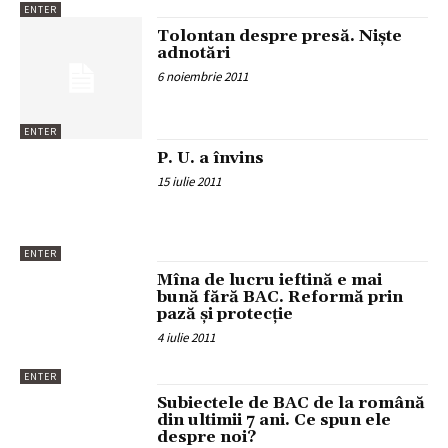
ENTER
Tolontan despre presă. Nişte
adnotări
6 noiembrie 2011
ENTER
P. U. a învins
15 iulie 2011
ENTER
Mîna de lucru ieftină e mai
bună fără BAC. Reformă prin
pază şi protecţie
4 iulie 2011
ENTER
Subiectele de BAC de la română
din ultimii 7 ani. Ce spun ele
despre noi?