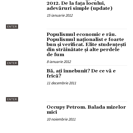
2012. De la faţa locului,
adevăruri simple (update)
15 ianuarie 2012
ENTER
Populismul economic e rău.
Populismul naționalist e foarte
bun și verificat. Elite studenţeşti
din străinătate şi alte perdele
de fum
8 ianuarie 2012
ENTER
Bă, aţi înnebunit? De ce vă e
frică?
11 decembrie 2011
ENTER
Occupy Petrom. Balada mizelor
mici
10 noiembrie 2011