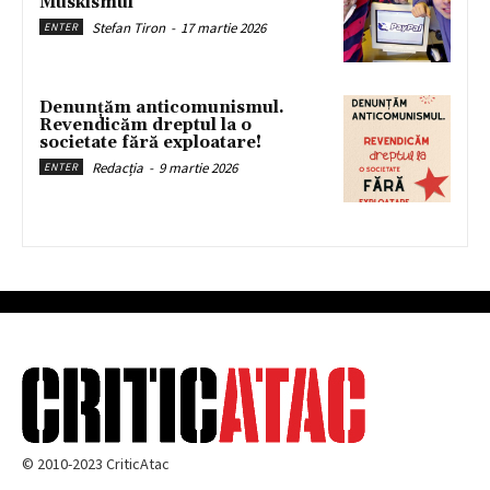
Muskismul
Stefan Tiron
-
17 martie 2026
ENTER
Denunțăm anticomunismul.
Revendicăm dreptul la o
societate fără exploatare!
Redacția
-
9 martie 2026
ENTER
© 2010-2023 CriticAtac