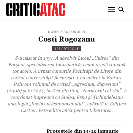
NUMELE AUTORULUI
Costi Rogozanu
106 ARTICOLE
S-a născut în 1977. A absolvit Liceul „Unirea” din
Focșani, specializarea Informatică; acum predă română
tot acolo. A urmat cursurile Facultății de Litere din
cadrul Universității București. I-au apărut la Editura
Polirom volumul de critică „Agresiuni, digresiuni”
(2006) şi în 2024, la Tact din Cluj, „Naratorul cel rău”. A
coordonat împreună cu Şiulea, Ernu şi Ţichindeleanu
antologia „Iluzia anticomunismului”, apărută la Editura
Cartier. Este editorialist pentru Libertatea.
Protestele din 13/14 ianuarie