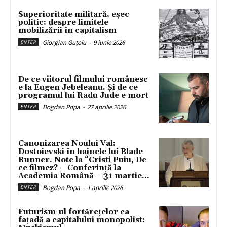
Superioritate militară, eșec
politic: despre limitele
mobilizării în capitalism
Giorgian Guțoiu
-
9 iunie 2026
ENTER
De ce viitorul filmului românesc
e la Eugen Jebeleanu. Și de ce
programul lui Radu Jude e mort
Bogdan Popa
-
27 aprilie 2026
ENTER
Canonizarea Noului Val:
Dostoievski în hainele lui Blade
Runner. Note la “Cristi Puiu, De
ce filmez? – Conferință la
Academia Română – 31 martie...
Bogdan Popa
-
1 aprilie 2026
ENTER
Futurism-ul fortărețelor ca
fațadă a capitalului monopolist: