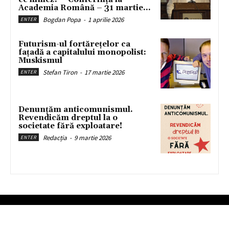
Academia Română – 31 martie...
Bogdan Popa
-
1 aprilie 2026
ENTER
Futurism-ul fortărețelor ca
fațadă a capitalului monopolist:
Muskismul
Stefan Tiron
-
17 martie 2026
ENTER
Denunțăm anticomunismul.
Revendicăm dreptul la o
societate fără exploatare!
Redacția
-
9 martie 2026
ENTER