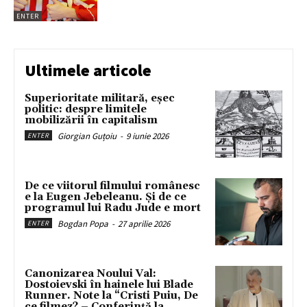
ENTER
Ultimele articole
Superioritate militară, eșec
politic: despre limitele
mobilizării în capitalism
Giorgian Guțoiu
-
9 iunie 2026
ENTER
De ce viitorul filmului românesc
e la Eugen Jebeleanu. Și de ce
programul lui Radu Jude e mort
Bogdan Popa
-
27 aprilie 2026
ENTER
Canonizarea Noului Val:
Dostoievski în hainele lui Blade
Runner. Note la “Cristi Puiu, De
ce filmez? – Conferință la