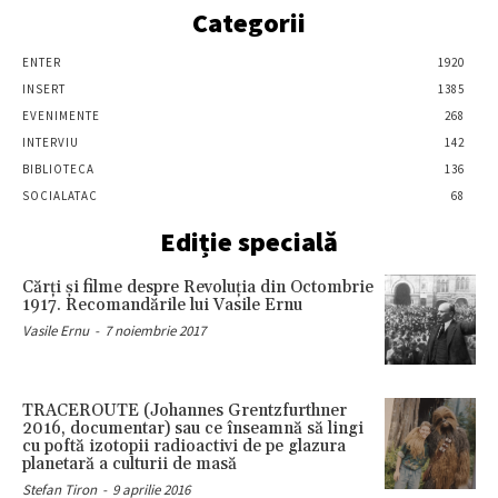
Categorii
ENTER
1920
INSERT
1385
EVENIMENTE
268
INTERVIU
142
BIBLIOTECA
136
SOCIALATAC
68
Ediție specială
Cărţi şi filme despre Revoluţia din Octombrie
1917. Recomandările lui Vasile Ernu
Vasile Ernu
-
7 noiembrie 2017
TRACEROUTE (Johannes Grentzfurthner
2016, documentar) sau ce înseamnă să lingi
cu poftă izotopii radioactivi de pe glazura
planetară a culturii de masă
Stefan Tiron
-
9 aprilie 2016