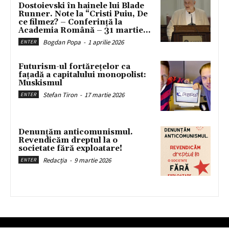
Dostoievski în hainele lui Blade
Runner. Note la “Cristi Puiu, De
ce filmez? – Conferință la
Academia Română – 31 martie...
Bogdan Popa
-
1 aprilie 2026
ENTER
Futurism-ul fortărețelor ca
fațadă a capitalului monopolist:
Muskismul
Stefan Tiron
-
17 martie 2026
ENTER
Denunțăm anticomunismul.
Revendicăm dreptul la o
societate fără exploatare!
Redacția
-
9 martie 2026
ENTER