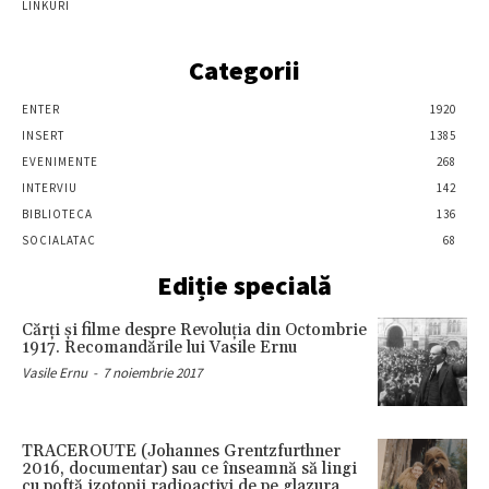
LINKURI
Categorii
ENTER
1920
INSERT
1385
EVENIMENTE
268
INTERVIU
142
BIBLIOTECA
136
SOCIALATAC
68
Ediție specială
Cărţi şi filme despre Revoluţia din Octombrie
1917. Recomandările lui Vasile Ernu
Vasile Ernu
-
7 noiembrie 2017
TRACEROUTE (Johannes Grentzfurthner
2016, documentar) sau ce înseamnă să lingi
cu poftă izotopii radioactivi de pe glazura