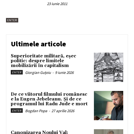
23 iunie 2011
ENTER
Ultimele articole
Superioritate militară, eșec
politic: despre limitele
mobilizării în capitalism
Giorgian Guțoiu
-
9 iunie 2026
ENTER
De ce viitorul filmului românesc
e la Eugen Jebeleanu. Și de ce
programul lui Radu Jude e mort
Bogdan Popa
-
27 aprilie 2026
ENTER
Canonizarea Noului Val: