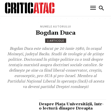
NUMELE AUTORULUI
Bogdan Duca
1 ARTICOLE
Bogdan Duca este născut pe 20 iunie 1980, în oraşul
Moineşti, judeţul Bacău. Studii de teologie şi de ştiinţe
politice. Doctorand în ştiinţe politice cu o teză despre
tentaţia marxistă asupra doctrinei sociale catolice. Se
defineşte pe sine ca fiind liberal-conservator, creştin,
eurosceptic, pro-SUA şi pro-Israel. Membru al
Partidului Naţional Liberal în speranţa (încă) că acesta
va deveni partidul Dreptei româneşti
Despre Piaţa Universităţii, într-
o lectură dinspre Dreapta