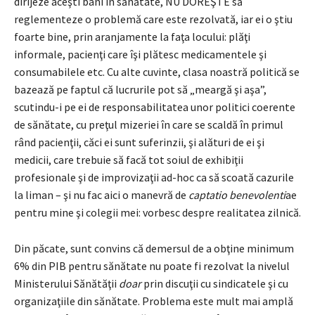
dirijeze aceşti bani în sănătate, NU DOREŞTE să
reglementeze o problemă care este rezolvată, iar ei o ştiu
foarte bine, prin aranjamente la faţa locului: plăţi
informale, pacienţi care îşi plătesc medicamentele şi
consumabilele etc. Cu alte cuvinte, clasa noastră politică se
bazează pe faptul că lucrurile pot să „meargă şi aşa”,
scutindu-i pe ei de responsabilitatea unor politici coerente
de sănătate, cu preţul mizeriei în care se scaldă în primul
rând pacienţii, căci ei sunt suferinzii, şi alături de ei şi
medicii, care trebuie să facă tot soiul de exhibiţii
profesionale şi de improvizaţii ad-hoc ca să scoată cazurile
la liman – şi nu fac aici o manevră de
captatio benevolenti
ae
pentru mine şi colegii mei: vorbesc despre realitatea zilnică.
Din păcate, sunt convins că demersul de a obţine minimum
6% din PIB pentru sănătate nu poate fi rezolvat la nivelul
Ministerului Sănătăţii
doar
prin discuţii cu sindicatele şi cu
organizaţiile din sănătate. Problema este mult mai amplă