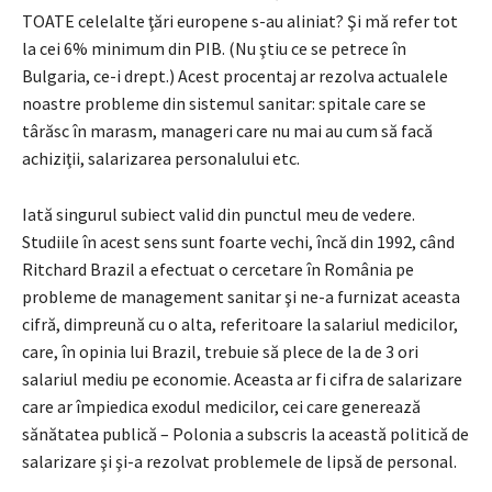
TOATE celelalte ţări europene s-au aliniat? Şi mă refer tot
la cei 6% minimum din PIB. (Nu ştiu ce se petrece în
Bulgaria, ce-i drept.) Acest procentaj ar rezolva actualele
noastre probleme din sistemul sanitar: spitale care se
târăsc în marasm, manageri care nu mai au cum să facă
achiziţii, salarizarea personalului etc.
Iată singurul subiect valid din punctul meu de vedere.
Studiile în acest sens sunt foarte vechi, încă din 1992, când
Ritchard Brazil a efectuat o cercetare în România pe
probleme de management sanitar şi ne-a furnizat aceasta
cifră, dimpreună cu o alta, referitoare la salariul medicilor,
care, în opinia lui Brazil, trebuie să plece de la de 3 ori
salariul mediu pe economie. Aceasta ar fi cifra de salarizare
care ar împiedica exodul medicilor, cei care generează
sănătatea publică – Polonia a subscris la această politică de
salarizare şi şi-a rezolvat problemele de lipsă de personal.