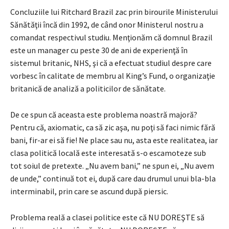
Concluziile lui Ritchard Brazil zac prin birourile Ministerului
Sănătăţii încă din 1992, de când onor Ministerul nostru a
comandat respectivul studiu. Menţionăm că domnul Brazil
este un manager cu peste 30 de ani de experienţă în
sistemul britanic, NHS, şi că a efectuat studiul despre care
vorbesc în calitate de membru al King’s Fund, o organizaţie
britanică de analiză a politicilor de sănătate.
De ce spun că aceasta este problema noastră majoră?
Pentru că, axiomatic, ca să zic aşa, nu poţi să faci nimic fără
bani, fir-ar ei să fie! Ne place sau nu, asta este realitatea, iar
clasa politică locală este interesată s-o escamoteze sub
tot soiul de pretexte. „Nu avem bani,” ne spun ei, „Nu avem
de unde,” continuă tot ei, după care dau drumul unui bla-bla
interminabil, prin care se ascund după piersic.
Problema reală a clasei politice este că NU DOREŞTE să