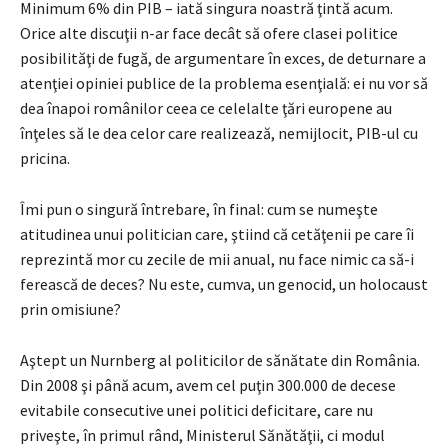
Minimum 6% din PIB – iată singura noastră ţintă acum.
Orice alte discuţii n-ar face decât să ofere clasei politice
posibilităţi de fugă, de argumentare în exces, de deturnare a
atenţiei opiniei publice de la problema esenţială: ei nu vor să
dea înapoi românilor ceea ce celelalte ţări europene au
înţeles să le dea celor care realizează, nemijlocit, PIB-ul cu
pricina.
Îmi pun o singură întrebare, în final: cum se numeşte
atitudinea unui politician care, ştiind că cetăţenii pe care îi
reprezintă mor cu zecile de mii anual, nu face nimic ca să-i
ferească de deces? Nu este, cumva, un genocid, un holocaust
prin omisiune?
Aştept un Nurnberg al politicilor de sănătate din România.
Din 2008 şi până acum, avem cel puţin 300.000 de decese
evitabile consecutive unei politici deficitare, care nu
priveşte, în primul rând, Ministerul Sănătăţii, ci modul