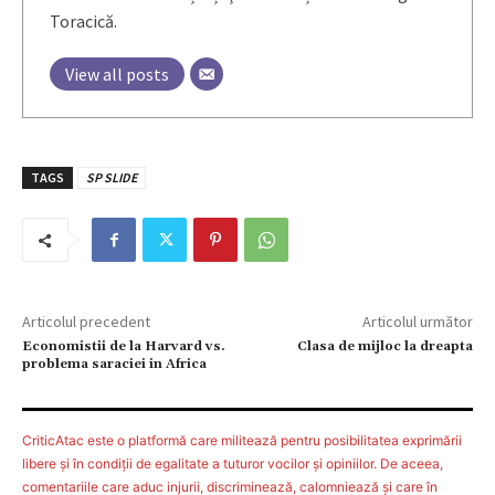
Toracică.
View all posts
TAGS
SP SLIDE
Articolul precedent
Articolul următor
Economistii de la Harvard vs.
Clasa de mijloc la dreapta
problema saraciei in Africa
CriticAtac este o platformă care militează pentru posibilitatea exprimării
libere şi în condiţii de egalitate a tuturor vocilor şi opiniilor. De aceea,
comentariile care aduc injurii, discriminează, calomniează şi care în