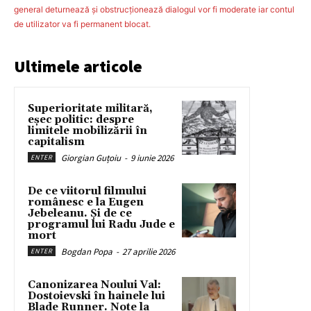
general deturnează şi obstrucţionează dialogul vor fi moderate iar contul
de utilizator va fi permanent blocat.
Ultimele articole
Superioritate militară,
eșec politic: despre
limitele mobilizării în
capitalism
Giorgian Guțoiu
-
9 iunie 2026
ENTER
De ce viitorul filmului
românesc e la Eugen
Jebeleanu. Și de ce
programul lui Radu Jude e
mort
Bogdan Popa
-
27 aprilie 2026
ENTER
Canonizarea Noului Val:
Dostoievski în hainele lui
Blade Runner. Note la