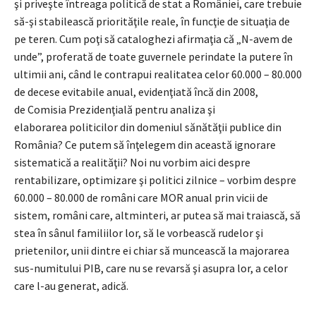
şi priveşte întreaga politică de stat a României, care trebuie
să-şi stabilească priorităţile reale, în funcţie de situaţia de
pe teren. Cum poţi să cataloghezi afirmaţia că „N-avem de
unde”, proferată de toate guvernele perindate la putere în
ultimii ani, când le contrapui realitatea celor 60.000 – 80.000
de decese evitabile anual, evidenţiată încă din 2008,
de Comisia Prezidenţială pentru analiza şi
elaborarea politicilor din domeniul sănătăţii publice din
România? Ce putem să înţelegem din această ignorare
sistematică a realităţii? Noi nu vorbim aici despre
rentabilizare, optimizare şi politici zilnice – vorbim despre
60.000 – 80.000 de români care MOR anual prin vicii de
sistem, români care, altminteri, ar putea să mai traiască, să
stea în sânul familiilor lor, să le vorbească rudelor şi
prietenilor, unii dintre ei chiar să muncească la majorarea
sus-numitului PIB, care nu se revarsă şi asupra lor, a celor
care l-au generat, adică.