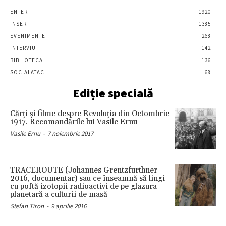
ENTER
1920
INSERT
1385
EVENIMENTE
268
INTERVIU
142
BIBLIOTECA
136
SOCIALATAC
68
Ediție specială
Cărţi şi filme despre Revoluţia din Octombrie
1917. Recomandările lui Vasile Ernu
Vasile Ernu
-
7 noiembrie 2017
TRACEROUTE (Johannes Grentzfurthner
2016, documentar) sau ce înseamnă să lingi
cu poftă izotopii radioactivi de pe glazura
planetară a culturii de masă
Stefan Tiron
-
9 aprilie 2016