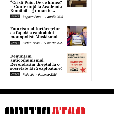
“Cristi Puiu, De ce filmez?
– Conferință la Academia
Română – 31 martie...
Bogdan Popa
-
1 aprilie 2026
ENTER
Futurism-ul fortărețelor
ca fațadă a capitalului
monopolist: Muskismul
Stefan Tiron
-
17 martie 2026
ENTER
Denunțăm
anticomunismul.
Revendicăm dreptul la o
societate fără exploatare!
Redacția
-
9 martie 2026
ENTER