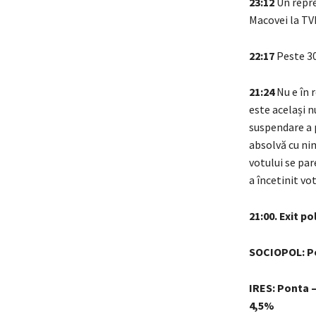
23:12
Un repre
Macovei la TVR
22:17
Peste 30
21:24
Nu e în r
este același n
suspendare a 
absolvă cu ni
votului se par
a încetinit vot
21:00. Exit pol
SOCIOPOL: Po
IRES: Ponta –
4,5%