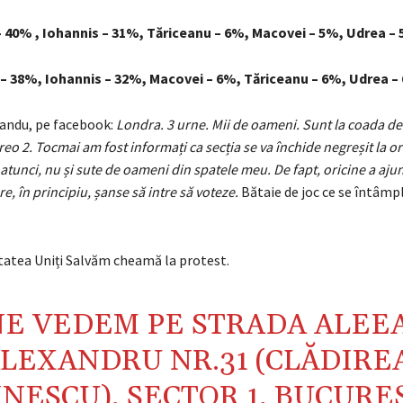
– 40% , Iohannis – 31%, Tăriceanu – 6%, Macovei – 5%, Udrea –
– 38%, Iohannis – 32%, Macovei – 6%, Tăriceanu – 6%, Udrea –
andu, pe facebook:
Londra. 3 urne. Mii de oameni. Sunt la coada de 
reo 2. Tocmai am fost informați ca secția se va închide negreșit la or
 atunci, nu și sute de oameni din spatele meu. De fapt, oricine a aju
e, în principiu, șanse să intre să voteze.
Bătaie de joc ce se întâmpl
atea Uniți Salvăm cheamă la protest.
NE VEDEM PE STRADA ALEE
LEXANDRU NR.31 (CLĂDIRE
NESCU), SECTOR 1, BUCUREȘ