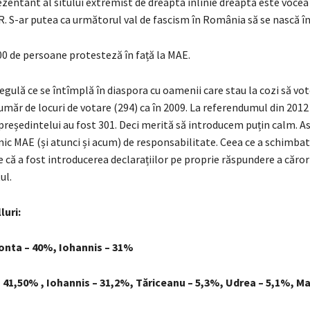
zentant al sitului extremist de dreapta înlinie dreaptă este vocea
. S-ar putea ca următorul val de fascism în România să se nască în
0 de persoane protesteză în față la MAE.
egulă ce se întîmplă în diaspora cu oamenii care stau la cozi să vot
umăr de locuri de votare (294) ca în 2009. La referendumul din 2012
președintelui au fost 301. Deci merită să introducem puțin calm. A
mic MAE (și atunci și acum) de responsabilitate. Ceea ce a schimba
e că a fost introducerea declarațiilor pe proprie răspundere a căr
ul.
luri:
nta – 40%, Iohannis – 31%
 41,50% , Iohannis – 31,2%, Tăriceanu – 5,3%, Udrea – 5,1%, Ma