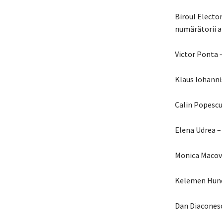
Biroul Electo
numărătorii an
Victor Ponta 
Klaus Iohanni
Calin Popescu
Elena Udrea –
Monica Macov
Kelemen Huno
Dan Diacones