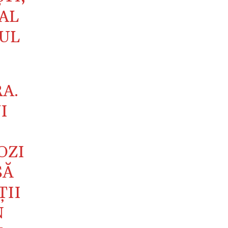
AL
TUL
A.
I
OZI
SĂ
ȚII
N