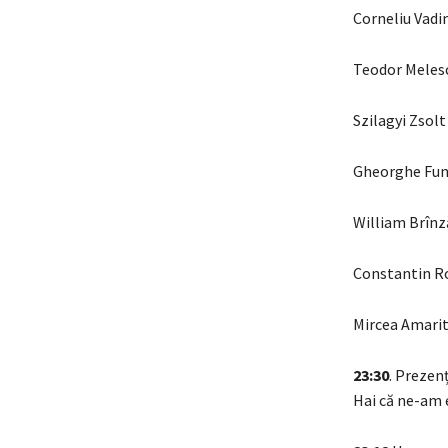
Corneliu Vadi
Teodor Meles
Szilagyi Zsolt
Gheorghe Fun
William Brînză
Constantin R
Mircea Amarit
23:30
. Prezenț
Hai că ne-am