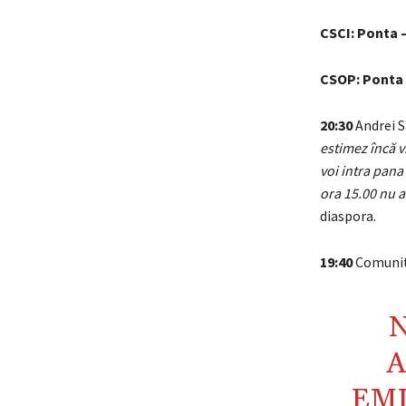
CSCI: Ponta 
CSOP: Ponta 
20:30
Andrei S
estimez încă v
voi intra pana
ora 15.00 nu ar
diaspora.
19:40
Comunit
A
EMI