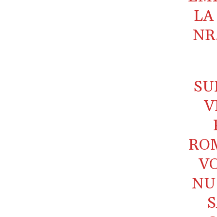
LA
NR
SU
V
ROM
VO
NU
S