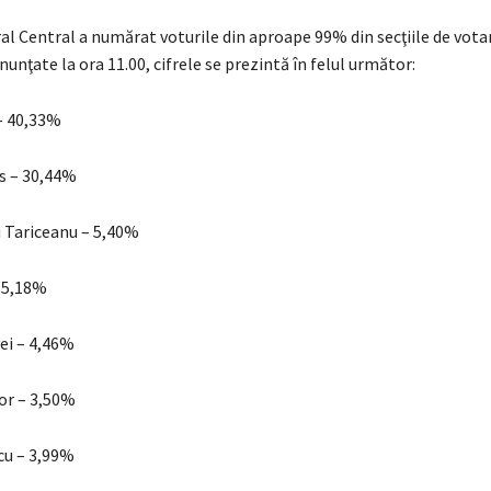
ral Central a numărat voturile din aproape 99% din secţiile de vot
unţate la ora 11.00, cifrele se prezintă în felul următor:
– 40,33%
s – 30,44%
 Tariceanu – 5,40%
 5,18%
ei – 4,46%
r – 3,50%
cu – 3,99%