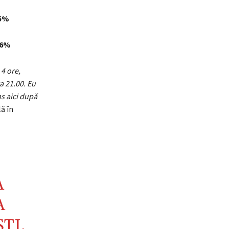
 5%
 6%
4 ore,
a 21.00. Eu
ns aici după
ă în
A
A
TI,