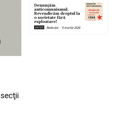
Denunțăm
anticomunismul.
Revendicăm dreptul la
o societate fără
exploatare!
Redacția
-
9 martie 2026
ENTER
ecţii