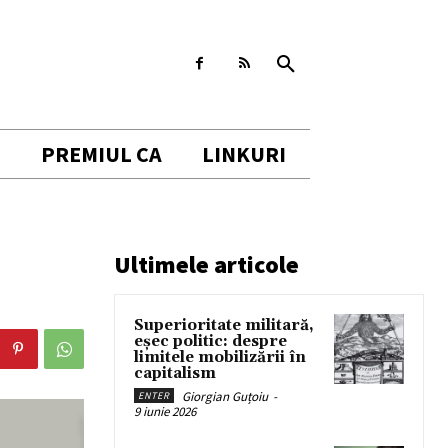
I
PREMIUL CA
LINKURI
Ultimele articole
Superioritate militară,
eșec politic: despre
limitele mobilizării în
capitalism
Giorgian Guțoiu
-
ENTER
9 iunie 2026