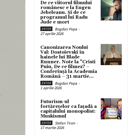
De ce viitorul filmului
românesc e la Eugen
Jebeleanu. Și de ce
programul lui Radu
Jude e mort
Bogdan Popa
-
ENTER
27 aprilie 2026
Canonizarea Noului
Val: Dostoievski în
hainele lui Blade
Runner. Note la “Cristi
Puiu, De ce filmez? –
Conferință la Academia
Română – 31 martie...
Bogdan Popa
-
ENTER
1 aprilie 2026
Futurism-ul
fortărețelor ca fațadă a
capitalului monopolist:
Muskismul
Stefan Tiron
-
ENTER
17 martie 2026