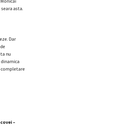
 Monicăi
 seara asta.
eze. Dar
 de
sta nu
t dinamica
or completare
covei –