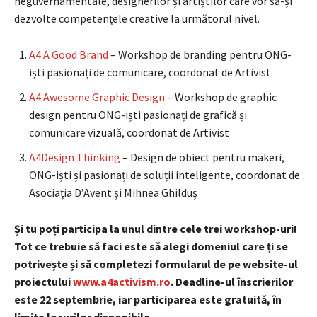
neguvernamentale, designerilor și artiștilor care vor să-și
dezvolte competențele creative la următorul nivel.
A4 A Good Brand
– Workshop de branding pentru ONG-
iști pasionați de comunicare, coordonat de Artivist
A4 Awesome Graphic Design
– Workshop de graphic
design pentru ONG-iști pasionați de grafică și
comunicare vizuală, coordonat de Artivist
A4Design Thinking
– Design de obiect pentru makeri,
ONG-iști și pasionați de soluții inteligente, coordonat de
Asociația D’Avent și Mihnea Ghilduș
Și tu poți participa la unul dintre cele trei workshop-uri!
Tot ce trebuie să faci este să alegi domeniul care ți se
potrivește și să completezi formularul de pe website-ul
proiectului
www.a4activism.ro
. Deadline-ul înscrierilor
este
22 septembrie, iar participarea este gratuită, în
limita locurilor disponibile.