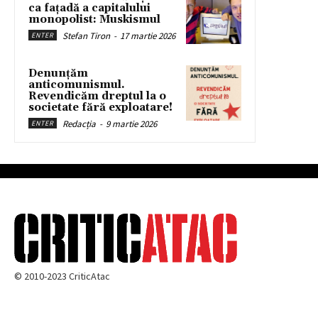
ca fațadă a capitalului
monopolist: Muskismul
Stefan Tiron
-
17 martie 2026
ENTER
Denunțăm
anticomunismul.
Revendicăm dreptul la o
societate fără exploatare!
Redacția
-
9 martie 2026
ENTER
© 2010-2023 CriticAtac