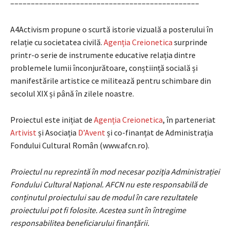
––––––––––––––––––––––––––––––––––––––––––––––
A4Activism propune o scurtă istorie vizuală a posterului în
relație cu societatea civilă.
Agenția Creionetica
surprinde
printr-o serie de instrumente educative relația dintre
problemele lumii înconjurătoare, conștiință socială și
manifestările artistice ce militează pentru schimbare din
secolul XIX și până în zilele noastre.
Proiectul este inițiat de
Agenția Creionetica
, în parteneriat
Artivist
și Asociația
D’Avent
și co-finanțat de Administrația
Fondului Cultural Român (www.afcn.ro).
Proiectul nu reprezintă în mod necesar poziţia Administrației
Fondului Cultural Național. AFCN nu este responsabilă de
conținutul proiectului sau de modul în care rezultatele
proiectului pot fi folosite. Acestea sunt în întregime
responsabilitea beneficiarului finanțării.