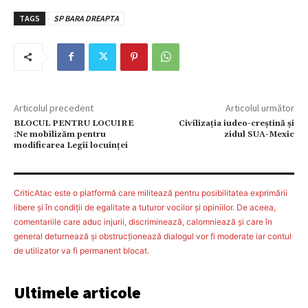
TAGS
SP BARA DREAPTA
Articolul precedent
Articolul următor
BLOCUL PENTRU LOCUIRE
Civilizația iudeo-creștină și
:Ne mobilizăm pentru
zidul SUA-Mexic
modificarea Legii locuinței
CriticAtac este o platformă care militează pentru posibilitatea exprimării
libere şi în condiţii de egalitate a tuturor vocilor şi opiniilor. De aceea,
comentariile care aduc injurii, discriminează, calomniează şi care în
general deturnează şi obstrucţionează dialogul vor fi moderate iar contul
de utilizator va fi permanent blocat.
Ultimele articole