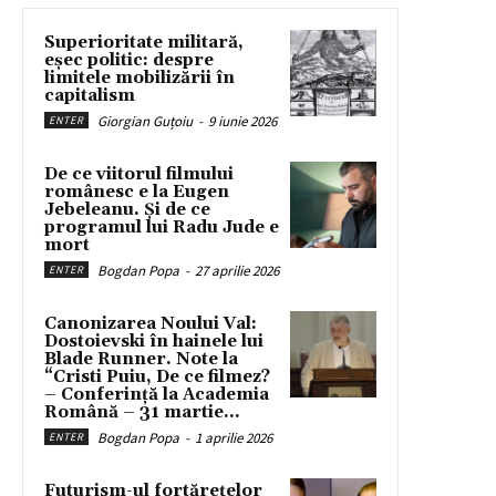
Superioritate militară,
eșec politic: despre
limitele mobilizării în
capitalism
Giorgian Guțoiu
-
9 iunie 2026
ENTER
De ce viitorul filmului
românesc e la Eugen
Jebeleanu. Și de ce
programul lui Radu Jude e
mort
Bogdan Popa
-
27 aprilie 2026
ENTER
Canonizarea Noului Val:
Dostoievski în hainele lui
Blade Runner. Note la
“Cristi Puiu, De ce filmez?
– Conferință la Academia
Română – 31 martie...
Bogdan Popa
-
1 aprilie 2026
ENTER
Futurism-ul fortărețelor