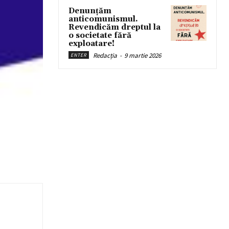
Denunțăm
anticomunismul.
Revendicăm dreptul la
o societate fără
exploatare!
Redacția
-
9 martie 2026
ENTER