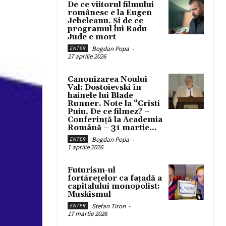
De ce viitorul filmului
românesc e la Eugen
Jebeleanu. Și de ce
programul lui Radu
Jude e mort
Bogdan Popa
-
ENTER
27 aprilie 2026
Canonizarea Noului
Val: Dostoievski în
hainele lui Blade
Runner. Note la “Cristi
Puiu, De ce filmez? –
Conferință la Academia
Română – 31 martie...
Bogdan Popa
-
ENTER
1 aprilie 2026
Futurism-ul
fortărețelor ca fațadă a
capitalului monopolist:
Muskismul
Stefan Tiron
-
ENTER
17 martie 2026