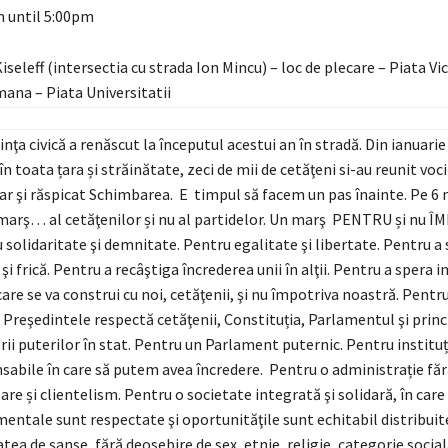
 until 5:00pm
iseleff (intersect
ia cu strada Ion Mincu) – loc de plecare – Piata Vic
ana – Piata Universita
tii
nţa civică a renăscut la începutul acestui an în stradă. Din ianuarie
n toata țara și străinătate, zeci de mii de cetăţeni si-au reunit voc
lar şi răspicat Schimbarea. E timpul să facem un pas înainte. Pe 6 
marş… al cetăţenilor și nu al partidelor. Un marş PENTRU și nu 
 solidaritate şi demnitate. Pentru egalitate şi libertate. Pentru a
şi frică. Pentru a recâştiga încrederea unii în alţii. Pentru a spera i
 care se va construi cu noi, cetăţenii, şi nu împotriva noastră. Pent
e Preşedintele respectă cetăţenii, Constituția, Parlamentul şi princ
rii puterilor în stat. Pentru un Parlament puternic. Pentru instituț
sabile în care să putem avea încredere. Pentru o administrație făr
are și clientelism. Pentru o societate integrată şi solidară, în care
entale sunt respectate şi oportunităţile sunt echitabil distribuit
tea de șanse, fără deosebire de sex, etnie, religie, categorie social