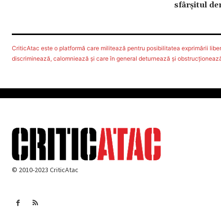
sfârşitul d
CriticAtac este o platformă care militează pentru posibilitatea exprimării libere
discriminează, calomniează şi care în general deturnează şi obstrucţionează d
© 2010-2023 CriticAtac