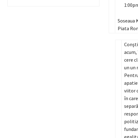
1:00pm
Soseaua K
Piata Rom
Conştii
acum, î
cere c
un un 
Pentru
apatie 
viitor
în car
separă
respon
politiz
fundam
egalita