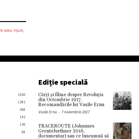
e aduc injurii,
Ediție specială
Cărţi şi filme despre Revoluţia
1920
din Octombrie 1917.
1385
Recomandările lui Vasile Ernu
268
Vasile Ernu
-
7 noiembrie 2017
142
136
TRACEROUTE (Johannes
Grentzfurthner 2016,
68
documentar) sau ce înseamnă să