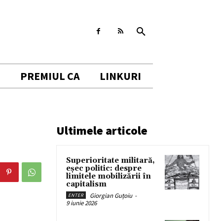
I
PREMIUL CA
LINKURI
Ultimele articole
Superioritate militară,
eșec politic: despre
limitele mobilizării în
capitalism
Giorgian Guțoiu
-
ENTER
9 iunie 2026