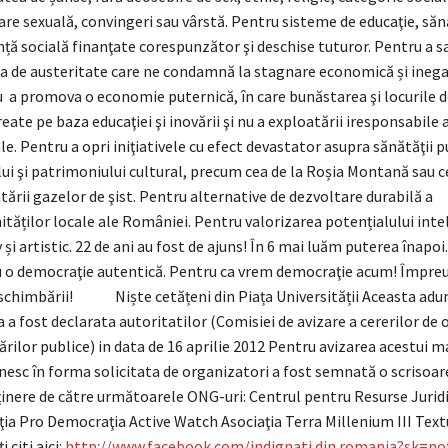
are sexuală, convingeri sau vârstă. Pentru sisteme de educaţie, săn
nță socială finanţate corespunzător şi deschise tuturor. Pentru a s
ca de austeritate care ne condamnă la stagnare economică și inega
 a promova o economie puternică, în care bunăstarea şi locurile 
eate pe baza educaţiei şi inovării şi nu a exploatării iresponsabile 
le. Pentru a opri iniţiativele cu efect devastator asupra sănătăţii p
ui şi patrimoniului cultural, precum cea de la Roșia Montană sau c
tării gazelor de şist. Pentru alternative de dezvoltare durabilă a
tăților locale ale României. Pentru valorizarea potențialului inte
 și artistic. 22 de ani au fost de ajuns! În 6 mai luăm puterea înapo
 o democraţie autentică. Pentru ca vrem democraţie acum! Împr
schimbării! Niște cetățeni din Piața Universității Aceasta adu
a a fost declarata autoritatilor (Comisiei de avizare a cererilor de
ărilor publice) in data de 16 aprilie 2012 Pentru avizarea acestui m
nesc în forma solicitata de organizatori a fost semnată o scrisoar
ţinere de către următoarele ONG-uri: Centrul pentru Resurse Jurid
ţia Pro Democraţia Active Watch Asociaţia Terra Millenium III Textu
i citi aici:
http://www.facebook.com/
indignati.din.romania?sk=no