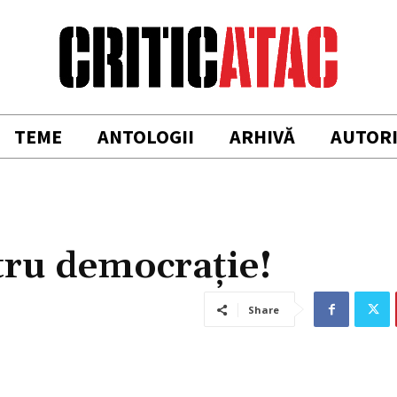
TEME
ANTOLOGII
ARHIVĂ
AUTOR
tru democraţie!
Share