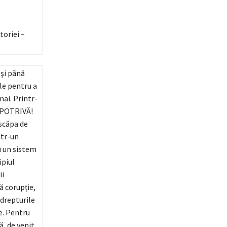
toriei –
 şi până
ile pentru a
mai. Printr-
ÎMPOTRIVĂ!
 scăpa de
ntr-un
ru un sistem
ipiul
ii
ă corupție,
 drepturile
e. Pentru
ă, de venit,