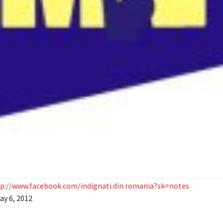
p://www.facebook.com/
indignati.din.romania?sk=no
tes
ay 6, 2012