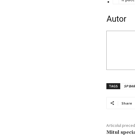
Autor
TAGS
SP BA
Share
Articolul prece
Mitul specia