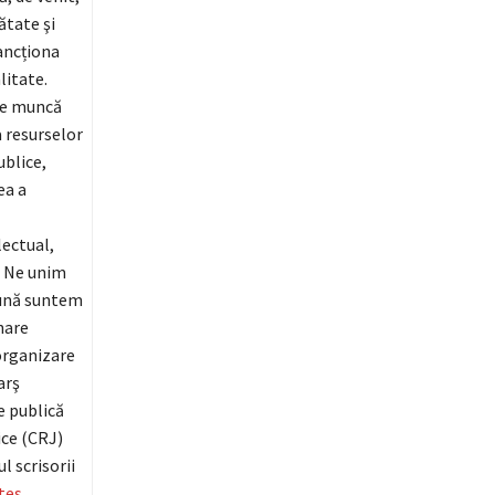
ătate şi
ancționa
litate.
de muncă
a resurselor
ublice,
ea a
lectual,
i. Ne unim
eună suntem
nare
 organizare
arş
e publică
ice (CRJ)
l scrisorii
tes