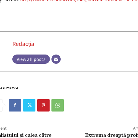
Redacția
View all posts
RA DREAPTA
dent
Ar
listului şi calea către
Extrema dreaptă profi