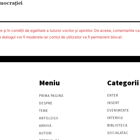
emocraţiei
 şi în condiţii de egalitate a tuturor vocilor şi opiniilor. De aceea, comentariile car
ialogul vor fi moderate iar contul de utilizator va fi permanent blocat.
Meniu
Categorii
ENTER
PRIMA PAGINĂ
INSERT
DESPRE
EVENIMENTE
TEME
INTERVIU
ANTOLOGII
BIBLIOTECA
ARHIVĂ
SOCIALATAC
AUTORI