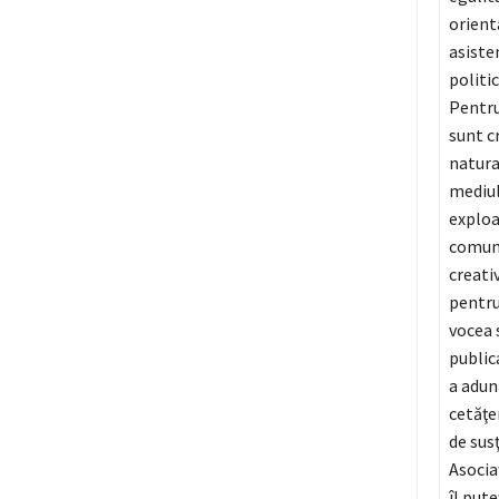
orient
asiste
politi
Pentru
sunt cr
natura
mediul
exploa
comuni
creativ
pentru
vocea 
public
a adun
cetăţe
de sus
Asocia
îl puteţ