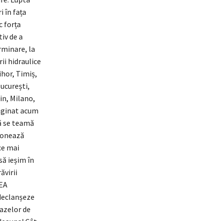
i în fața
c forța
iv de a
rminare, la
rii hidraulice
ihor, Timiș,
București,
in, Milano,
maginat acum
să se teamă
ionează
ce mai
să ieșim în
ăvirii
REA
declanșeze
gazelor de