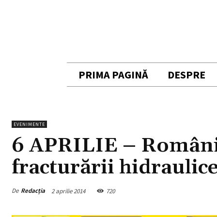
PRIMA PAGINĂ
DESPRE
EVENIMENTE
6 APRILIE – România
fracturării hidraulic
De
Redacția
2 aprilie 2014
720