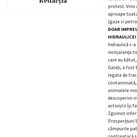
Redacția
protest. Vino 
aproape toat
(gaze si petro
DOAR IMPREU
HIDRAULICE!
hidraulică s-a
nonșalanța to
care au bătut,
Galați, a fost
legate de frac
contaminată, 
animalele mor
descoperim mu
activiștii își
Zgomot inferna
Prospecțiuni S
câmpurile patr
contraatacă s