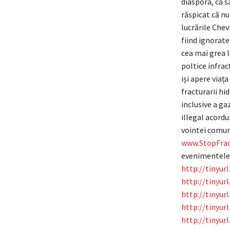
diaspora, ca 
răspicat că nu
lucrările Chev
fiind ignorate 
cea mai grea l
poltice infrac
iși apere viaț
fracturarii hi
inclusive a ga
illegal acord
vointei comuni
www.StopFrac
evenimentele 
http://tinyur
http://tinyur
http://tinyur
http://tinyur
http://tinyu