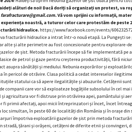
ie 2014
! Haideți să oprim nebunia gazelor de șist odată pentru tot
aideți alături de noi! Dacă doriți să organizați un protest, va ro
a
farafracturare@gmail.com.
Vă vom sprijini cu informații, materi
 experiența noastră, a tuturor celor care protestăm de peste 2 
cturării hidraulice.
https://www.facebook.com/events/60623257
a fracturării hidraulice a intrat într-o nouă etapă. La Pungești s
iar alte și alte perimetre au fost concesionate pentru explorare-d
gazelor de șist. Metoda fracturării începe să fie implementată pe a
lasice de petrol și gaze pentru creșterea productivității, fără niciun
ct asupra sănătății și mediului. Nebunia exporărilor și exploatăril
în pericol de otrăvire. Clasa politică a cedat intereselor ilegitime
ituțiile statului ca să apere ilegalitățile și abuzurile. Cetățenii su
i de companii care vor să exploateze bogățiile subsolului în cel mai
și agricultura vor fi distruse prin otrăvirea apei, pamântului și aer
r fi primii afectați, apoi micii întreprinzatori și încet, încet întreag
u loc simultan, în peste 60 de localități din România și în orașe din
arșuri împotriva exploatării gazelor de șist prin metoda fracturării
în stradă, țărani și orășeni, cetățeni de diferite etnii și convingeri, di