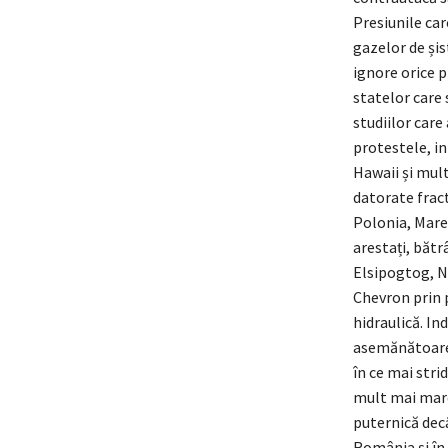
Presiunile car
gazelor de șis
ignore orice p
statelor care 
studiilor care
protestele, ini
Hawaii și mult
datorate fract
Polonia, Marea
arestați, bătr
Elsipogtog, Ne
Chevron prin 
hidraulică. In
asemănătoare, 
în ce mai stri
mult mai mare
puternică decâ
România și în 