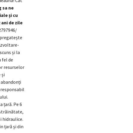
deauna! Cât
g sa ne
ale și cu
ani de zile
2797946/
e pregatește
ezvoltare-
scuns și la
 fel de
or resurselor
 și
nt abandonți
 iresponsabil
ului.
a țară. Pe 6
 străinătate,
 hidraulice.
n țară și din