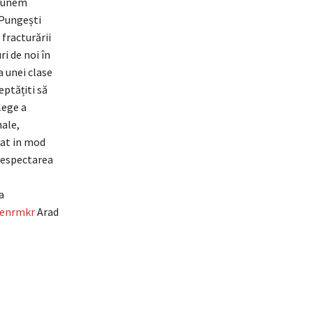
spunem
 Pungești
 fracturării
ri de noi în
a unei clase
eptățiti să
lege a
nale,
bat in mod
 Respectarea
a
nenrmkr
Arad