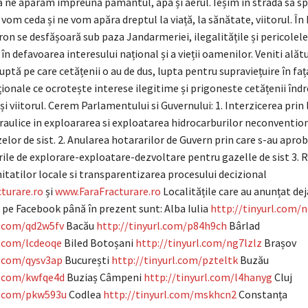
să ne apărăm împreună pământul, apa și aerul. Ieșim în stradă să 
 vom ceda și ne vom apăra dreptul la viață, la sănătate, viitorul. În
ron se desfășoară sub paza Jandarmeriei, ilegalitățile și pericolele
în defavoarea interesului național și a vieții oamenilor. Veniti alătu
uptă pe care cetățenii o au de dus, lupta pentru supraviețuire în faț
ționale ce ocrotește interese ilegitime și prigoneste cetățenii îndr
a și viitorul. Cerem Parlamentului si Guvernului: 1. Interzicerea prin 
draulice in exploararea si exploatarea hidrocarburilor neconventio
zelor de sist. 2. Anularea hotararilor de Guvern prin care s-au apro
urile de explorare-exploatare-dezvo
ltare pentru gazelle de sist 3.
tatilor locale si transparentizarea procesului decizional
turare.ro
și
www.FaraFracturare.ro
Localitățile care au anunțat dej
pe Facebook până în prezent sunt: Alba Iulia
http://tinyurl.com/
l.com/qd2w5fv
Bacău
http://tinyurl.com/p84h9ch
Bârlad
l.com/lcdeoqe
Biled Botoșani
http://tinyurl.com/ng7lzlz
Brașov
l.com/qysv3ap
București
http://tinyurl.com/pzteltk
Buzău
l.com/kwfqe4d
Buziaș Câmpeni
http://tinyurl.com/l4hanyg
Cluj
rl.com/pkw593u
Codlea
http://tinyurl.com/mskhcn2
Constanța