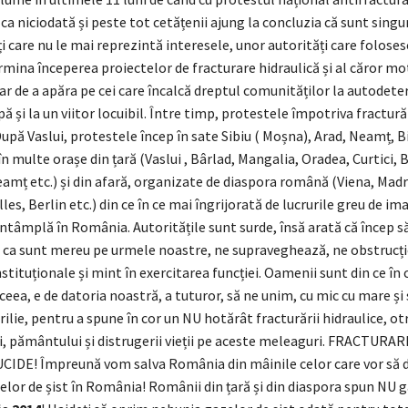
ca niciodată și peste tot cetățenii ajung la concluzia că sunt singur
i care nu le mai reprezintă interesele, unor autorități care foloses
mina începerea proiectelor de fracturare hidraulică și al căror mot
ar de a apăra pe cei care încalcă dreptul comunităților la autodete
pă și la un viitor locuibil. Între timp, protestele împotriva fractură
upă Vaslui, protestele încep în sate Sibiu ( Moșna), Arad, Neamț, B
 în multe orașe din țară (Vaslui , Bârlad, Mangalia, Oradea, Curtici, 
eamț etc.) și din afară, organizate de diaspora română (Viena, Madr
les, Berlin etc.) din ce în ce mai îngrijorată de lucrurile greu de i
întâmplă în România. Autoritățile sunt surde, însă arată că încep 
u ca sunt mereu pe urmele noastre, ne supraveghează, ne obstrucț
stituționale și mint în exercitarea funcției. Oamenii sunt din ce în 
aceea, e de datoria noastră, a tuturor, să ne unim, cu mic cu mare și 
rilie, pentru a spune în cor un NU hotărât fracturării hidraulice, otr
i, pământului și distrugerii vieții pe aceste meleaguri. FRACTURA
IDE! Împreună vom salva România din mâinile celor care vor să 
lor de șist în România! Românii din țară și din diaspora spun NU 