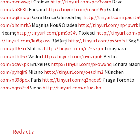
rl.com/ownwwgt
Craiova
http://tinyurl.com/pcv3vwm
Deva
l.com/lar863h
Focșani
http://tinyurl.com/m6ur95p
Galați
rl.com/oq8mopr
Gara Banca Ghiroda Iași
http://tinyurl.com/paqrta
rl.com/ohcmrh5
Moșnița Nouă Oradea
http://tinyurl.com/np4pwrk
a Neamț
http://tinyurl.com/pm9o94v
Ploiesti
http://tinyurl.com/
://tinyurl.com/ku8gzxw
Rădăuți
http://tinyurl.com/ps5mfxt
Sag S
l.com/plf63rr
Slatina
http://tinyurl.com/o76szjm
Timișoara
l.com/nthll67
Vaslui
http://tinyurl.com/nvuzqm6
Berlin
l.com/ocav2pk
Bruxelles
http://tinyurl.com/pkow6nq
Londra Madr
l.com/pyhqjr9
Milano
http://tinyurl.com/oetclm2
München
l.com/n398pox
Paris
http://tinyurl.com/q2nqoe9
Praga Toronto
l.com/nqco7s4
Viena
http://tinyurl.com/ofuexho
Redacția