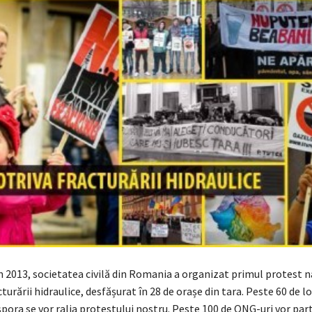
n 2013, societatea civilă din Romania a organizat primul protest n
turării hidraulice, desfășurat în 28 de orașe din tara. Peste 60 de lo
aspora se vor ralia protestului nostru. Peste 100 de ONG-uri vor part