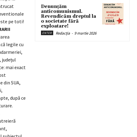
ntrucat
Denunțăm
anticomunismul.
nventionale
Revendicăm dreptul la
este pe toti!
o societate fără
exploatare!
ARII
Redacția
-
9 martie 2026
ENTER
rarea
că legile cu
ndarmeriei,
 județul
ce: mai exact
ost
e din SUA,
i,
apte, după ce
turare.
.
utreieră
ant,
 subiectul.