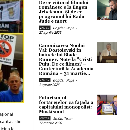
De ce viitorul filmului
românesc e la Eugen
Jebeleanu. Și de ce
programul lui Radu
Jude e mort
Bogdan Popa
-
ENTER
27 aprilie 2026
Canonizarea Noului
Val: Dostoievski în
hainele lui Blade
Runner. Note la “Cristi
Puiu, De ce filmez? –
Conferință la Academia
Română – 31 martie...
Bogdan Popa
-
ENTER
1 aprilie 2026
Futurism-ul
fortărețelor ca fațadă a
capitalului monopolist:
Muskismul
ațional
Stefan Tiron
-
ENTER
calitati din
17 martie 2026
icipa la