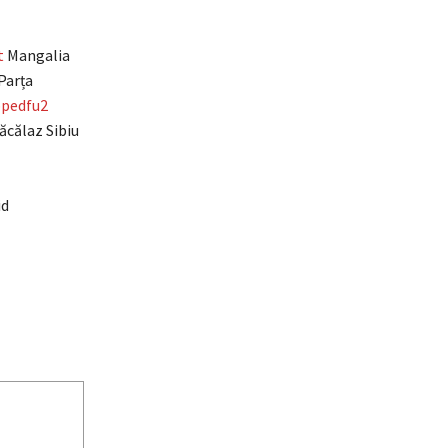
t
Mangalia
Parța
ppedfu2
ăcălaz Sibiu
id