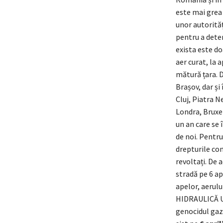
este mai grea 
unor autorităț
pentru a deter
exista este do
aer curat, la a
mătură țara. D
Brașov, dar și
Cluj, Piatra N
Londra, Bruxel
un an care se 
de noi. Pentr
drepturile con
revoltați. De 
stradă pe 6 ap
apelor, aerulu
HIDRAULICĂ UC
genocidul gaze