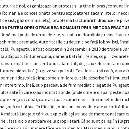
alaturi de noi, organizeaza un protest si la tine in oras /comuna! I
a Romania e concesionata pentru exploatarea zacamintelor neco
l de sist, gaz de mina, etc), problema fracturarii hidraulice ne priv
NA PUTEM OPRI OTRAVIREA ROMANIEI PRIN METODA FRACTUR
După mai puțin de un an de zile, situația în România privind fractu
 schimbat dramatic. Autoritatile au devenit pe față lobby-isti, încal
tală, Pungeștiul a fost ocupat din 2 decembrie 2013 de trupele Ja
 la adăpostul întunericului, oameni batrâni, femei, copii. Izvoarele,
 transformat într-un teritoriu calamitat, deși cauzele sunt antropi
turarea hidraulică (la gaze sau petrol). Casele stau să cadă, apa a f
oamenii dezvoltă simptome similare cu cele descrise în filmulețel
. Între timp, însă, sub perdeaua de fum mediatic legat de Pungeșt
lte sate în care s-au montat sonde (unde din ele dispar peste no
 fac prezența în zonă), care au toate caracteristicile sondelor de frac
l, apă cu bulbuci în fântâni, minciuni incredibile ale autorităților
A mătură județele tării cu explozibil și utilaje de mare tonaj care c
iei, fără nicio aprobare de la proprietari. Când sunt prinși în flagr
au încearcă să cumpere tăcerea oamenilor. Massmedia ignora total