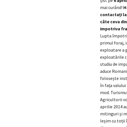
șist pe
6 april
mai curând!
H
contactați l
câte ceva din
impotriva fra
Lupta împotriv
primul foraj, 
explo
atare a 
exploatările c
studiu de impa
aduce Romania 
folosește inst
în fața valulu
mod. Turismul 
Agricultorii vo
aprilie 2014 a
mitinguri și m
Ieșim cu toții 