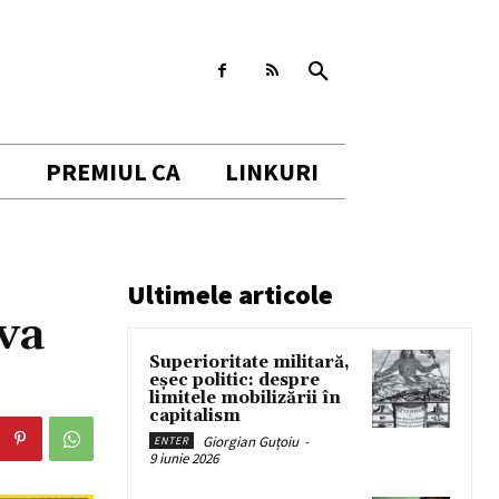
I
PREMIUL CA
LINKURI
Ultimele articole
va
Superioritate militară,
eșec politic: despre
limitele mobilizării în
capitalism
Giorgian Guțoiu
-
ENTER
9 iunie 2026