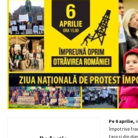
Pe 6 aprilie,
i
împotriva frac
tara si din di