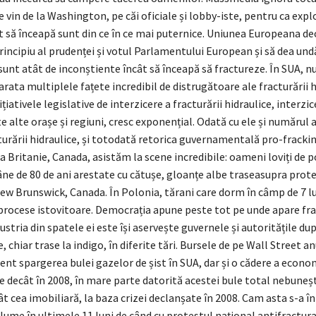
e vin de la Washington, pe căi oficiale și lobby-iste, pentru ca exp
t să înceapă sunt din ce în ce mai puternice. Uniunea Europeana de
rincipiu al prudenței și votul Parlamentului European și să dea und
sunt atât de inconștiente încât să înceapă să fractureze. În SUA, 
 arata multiplele fațete incredibil de distrugătoare ale fracturării h
țiativele legislative de interzicere a fracturării hidraulice, interzic
e alte orașe și regiuni, cresc exponențial. Odată cu ele și numărul 
urării hidraulice, și totodată retorica guvernamentală pro-frackin
 Britanie, Canada, asistăm la scene incredibile: oameni loviți de pol
âne de 80 de ani arestate cu cătușe, gloanțe albe traseasupra prote
w Brunswick, Canada. În Polonia, tărani care dorm în câmp de 7 lun
procese istovitoare. Democrația apune peste tot pe unde apare fr
dustria din spatele ei este își aservește guvernele și autoritățile 
chiar trase la indigo, în diferite tări. Bursele de pe Wall Street an
dent spargerea bulei gazelor de șist în SUA, dar și o cădere a econo
 decât în 2008, în mare parte datorită acestei bule total nebuneș
t cea imobiliară, la baza crizei declanșate în 2008. Cam asta s-a î
lume în ultimele 11 luni de când cu protestul național antifractur