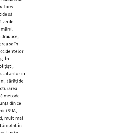
loatarea
cide să
ă verde
numărul
idraulice,
erea sa în
accidentelor
g. În
ițiști,
statarilor in
i, târâți de
acturarea
după metode
unță din ce
miei SUA,
ti, mult mai
ntâmplat în
are. Lupta