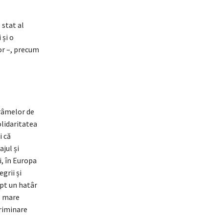
 stat al
 și o
or –, precum
râmelor de
olidaritatea
i că
jul și
i, în Europa
egrii și
ept un hatâr
ă mare
criminare