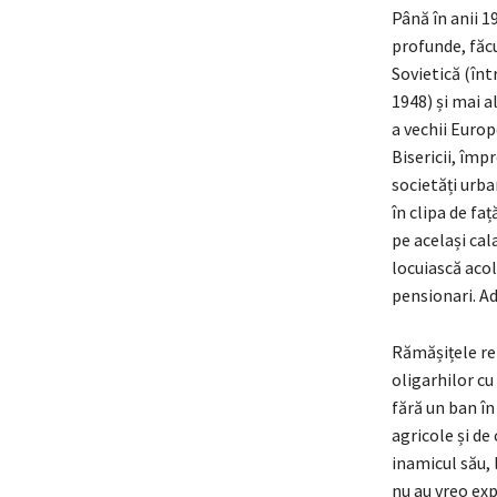
Până în anii 1
profunde, făcu
Sovietică (într
1948) și mai a
a vechii Europ
Bisericii, împ
societăți urba
în clipa de fa
pe același cal
locuiască acol
pensionari. Ad
Rămășițele ren
oligarhilor cu
fără un ban în
agricole și de
inamicul său, 
nu au vreo exp