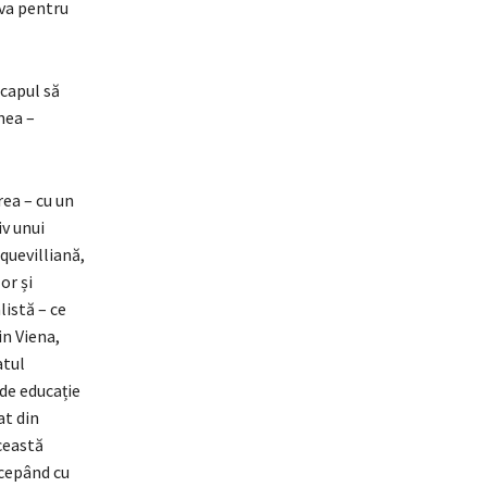
eva pentru
 capul să
nea –
rea – cu un
iv unui
quevilliană,
or și
istă – ce
in Viena,
atul
 de educație
at din
această
ncepând cu