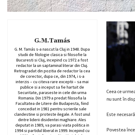
G.M.Tamás
G. M. Tamás s-a nascut la Cluj in 1948. Dupa
studii de filologie clasica si filosofie la
Bucuresti si Cluj, incepind cu 1972 a fost
redactor la un saptaminal literar din Cluj.
Retrogradat din pozitia de redactor la cea
de corector, dupa ce, din 1974, i s-a
interzis – cu citeva rare exceptii – sa mai
publice si a inceput sa fie hartuit de
Ceea ce urmeaz
Securitate, paraseste in cele din urma
Romania. Din 1979 a predat filosofia la
nu sunt în disp
Facultatea de Litere din Budapesta, fiind
concediat in 1981 pentru scrierile sale
Este necesară
clandestine si proteste ilegale. A fost unul
dintre liderii disidentei maghiare. Ales
deputat in 1989, va parasi viata politica in
Povestea încep
1994 si partidul liberal in 1999. Incepind cu