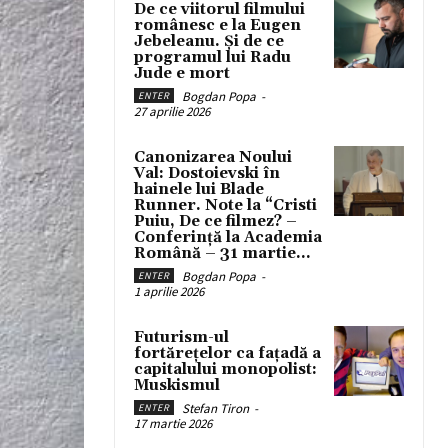
De ce viitorul filmului
românesc e la Eugen
Jebeleanu. Și de ce
programul lui Radu
Jude e mort
Bogdan Popa
-
ENTER
27 aprilie 2026
Canonizarea Noului
Val: Dostoievski în
hainele lui Blade
Runner. Note la “Cristi
Puiu, De ce filmez? –
Conferință la Academia
Română – 31 martie...
Bogdan Popa
-
ENTER
1 aprilie 2026
Futurism-ul
fortărețelor ca fațadă a
capitalului monopolist:
Muskismul
Stefan Tiron
-
ENTER
17 martie 2026