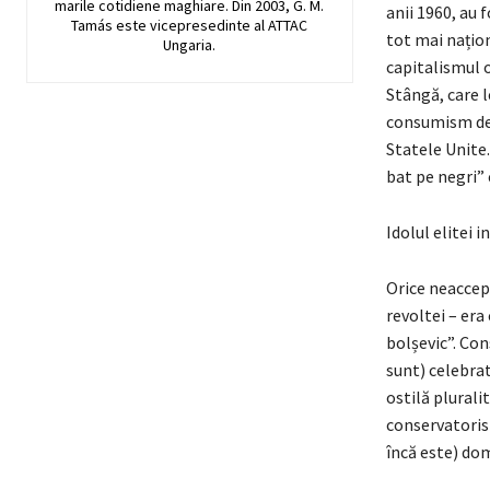
marile cotidiene maghiare. Din 2003, G. M.
anii 1960, au 
Tamás este vicepresedinte al ATTAC
tot mai națion
Ungaria.
capitalismul o
Stângă, care l
consumism de m
Statele Unite. 
bat pe negri”
Idolul elitei 
Orice neaccept
revoltei – era
bolșevic”. Con
sunt) celebrat
ostilă plurali
conservatorism
încă este) do