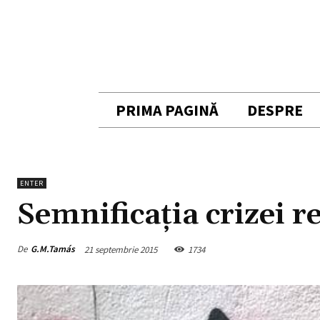
PRIMA PAGINĂ
DESPRE
ENTER
Semnificația crizei r
De
G.M.Tamás
21 septembrie 2015
1734