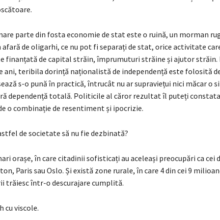
oscătoare.
mare parte din fosta economie de stat este o ruină, un morman rug
 afară de oligarhi, ce nu pot fi separați de stat, orice activitate car
te finanțată de capital străin, împrumuturi străine și ajutor străin. 
 ani, teribila dorință naționalistă de independență este folosită de
isează s-o pună în practică, întrucât nu ar supraviețui nici măcar o s
 dependență totală. Politicile al căror rezultat îl puteți constata
e o combinație de resentiment și ipocrizie.
stfel de societate să nu fie dezbinată?
mari orașe, în care citadinii sofisticați au aceleași preocupări ca cei 
on, Paris sau Oslo. Și există zone rurale, în care 4 din cei 9 milioan
rii trăiesc într-o descurajare cumplită.
 cu viscole.