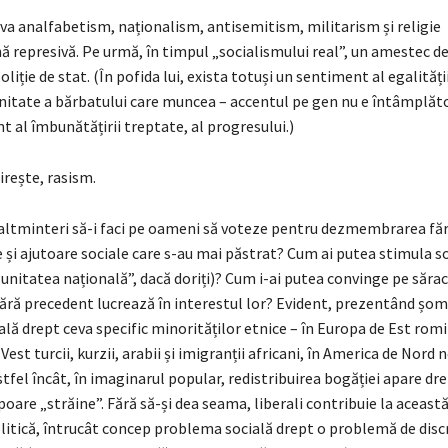
va analfabetism, naționalism, antisemitism, militarism și religie
 represivă. Pe urmă, în timpul „socialismului real”, un amestec de
oliție de stat. (În pofida lui, exista totuși un sentiment al egalității
itate a bărbatului care muncea – accentul pe gen nu e întâmplăt
t al îmbunătățirii treptate, al progresului.)
irește, rasism.
altminteri să-i faci pe oameni să voteze pentru dezmembrarea fă
le și ajutoare sociale care s-au mai păstrat? Cum ai putea stimula s
„unitatea națională”, dacă doriți)? Cum i-ai putea convinge pe sărac
ără precedent lucrează în interestul lor? Evident, prezentând șoma
ală drept ceva specific minorităților etnice – în Europa de Est romi
Vest turcii, kurzii, arabii și imigranții africani, în America de Nord n
astfel încât, în imaginarul popular, redistribuirea bogăției apare dr
oare „străine”. Fără să-și dea seama, liberali contribuie la aceast
olitică, întrucât concep problema socială drept o problemă de dis