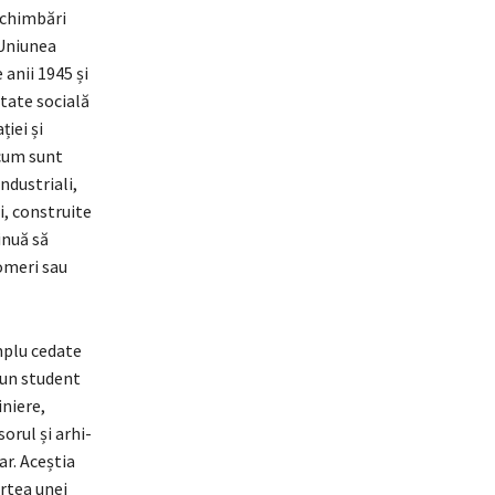
 schimbări
 Uniunea
 anii 1945 și
itate socială
iei și
Acum sunt
ndustriali,
i, construite
inuă să
șomeri sau
mplu cedate
, un student
iniere,
orul și arhi-
ar. Aceștia
artea unei