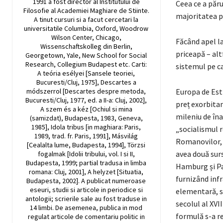
1991 a fost director al Institutului de
Ceea ce a păru
Filosofie al Academiei Maghiare de Stiinte.
majoritatea p
A tinut cursuri si a facut cercetari la
universitatile Columbia, Oxford, Woodrow
Wilson Center, Chicago,
Făcând apel la
Wissenschaftskolleg din Berlin,
priceapă – alt
Georgetown, Yale, New School for Social
Research, Collegium Budapest etc. Carti:
sistemul pe ca
A teória esélyei [Sansele teoriei,
Bucuresti/Cluj, 1975], Descartes a
módszerrol [Descartes despre metoda,
Europa de Est 
Bucuresti/Cluj, 1977, ed. a II-a: Cluj, 2002],
preț exorbitan
A szem és a kéz [Ochiul si mina
mileniu de îna
(samizdat), Budapesta, 1983, Geneva,
1985], Idola tribus [in maghiara: Paris,
„socialismul 
1989, trad. fr. Paris, 1991], Másvilág
Romanovilor, 
[Cealalta lume, Budapesta, 1994], Törzsi
avea două surs
fogalmak [Idolii tribului, vol. I si II,
Budapesta, 1999; partial tradusa in limba
Hamburg și Par
romana: Cluj, 2001], A helyzet [Situatia,
furnizând infr
Budapesta, 2002]. A publicat numeroase
eseuri, studii si articole in periodice si
elementară, s
antologii; scrierile sale au fost traduse in
secolul al XVI
14 limbi. De asemenea, publica in mod
formulă s-a re
regulat articole de comentariu politic in