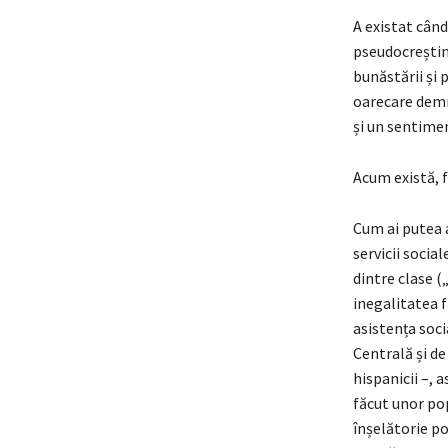
A existat când
pseudocreștină
bunăstării și p
oarecare demn
și un sentimen
Acum există, f
Cum ai putea 
servicii socia
dintre clase (
inegalitatea f
asistența soci
Centrală și de 
hispanicii –, 
făcut unor pop
înșelătorie p