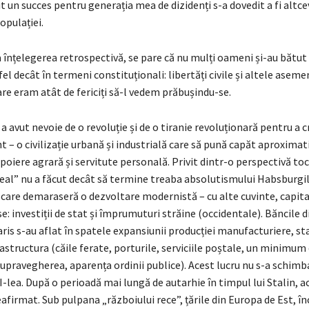
t un succes pentru generația mea de dizidenți s-a dovedit a fi altc
opulației.
 înțelegerea retrospectivă, se pare că nu mulți oameni și-au bătut
fel decât în termeni constituționali: libertăți civile și altele aseme
re eram atât de fericiți să-l vedem prăbușindu-se.
a avut nevoie de o revoluție și de o tiranie revoluționară pentru a c
t – o civilizație urbană și industrială care să pună capăt aproximat
poiere agrară și servitute personală. Privit dintr-o perspectivă toc
real” nu a făcut decât să termine treaba absolutismului Habsburgil
care demaraseră o dezvoltare modernistă – cu alte cuvinte, capital
e: investiții de stat și împrumuturi străine (occidentale). Băncile d
is s-au aflat în spatele expansiunii producției manufacturiere, st
astructura (căile ferate, porturile, serviciile poștale, un minimum
upravegherea, aparența ordinii publice). Acest lucru nu s-a schimb
II-lea. După o perioadă mai lungă de autarhie în timpul lui Stalin, 
afirmat. Sub pulpana „războiului rece”, țările din Europa de Est, î