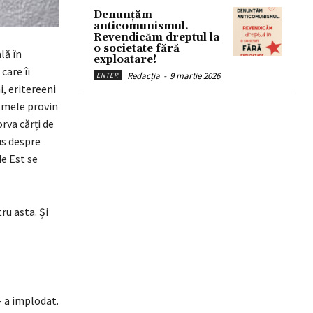
Denunțăm
anticomunismul.
Revendicăm dreptul la
o societate fără
lă în
exploatare!
care îi
Redacția
-
9 martie 2026
ENTER
i, eritereeni
e mele provin
orva cărți de
us despre
de Est se
ru asta. Și
– a implodat.