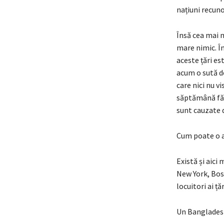
națiuni recun
Însă cea mai 
mare nimic. În
aceste țări es
acum o sută de
care nici nu v
săptămână fără
sunt cauzate d
Cum poate o a
Există și aici 
New York, Bost
locuitori ai ță
Un Bangladesh