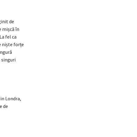
init de
e mișcă în
La fel ca
 niște forțe
ingură
 singuri
din Londra,
e de