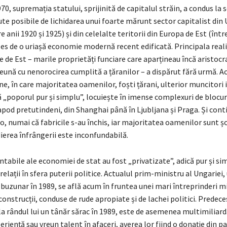
970, supremația statului, sprijinită de capitalul străin, a condus la
te posibile de lichidarea unui foarte mărunt sector capitalist din
e anii 1920 și 1925) și din celelalte teritorii din Europa de Est (între
les de o uriașă economie modernă recent edificată. Principala real
e de Est – marile proprietăți funciare care aparțineau încă aristocraț
reună cu nenorocirea cumplită a țăranilor – a dispărut fără urmă. 
ne, în care majoritatea oamenilor, foști țărani, ulterior muncitori i
ță „poporul pur și simplu”, locuiește în imense complexuri de blocur
apod pretutindeni, din Shanghai până în Ljubljana și Praga. Și cont
o, numai că fabricile s-au închis, iar majoritatea oamenilor sunt 
ierea înfrângerii este inconfundabilă.
tabile ale economiei de stat au fost „privatizate”, adică pur și si
 relații în sfera puterii politice. Actualul prim-ministru al Ungariei
 buzunar în 1989, se află acum în fruntea unei mari întreprinderi m
 construcții, conduse de rude apropiate și de lachei politici. Predeces
la rândul lui un tânăr sărac în 1989, este de asemenea multimiliard
eriență sau vreun talent în afaceri, averea lor fiind o donație din p