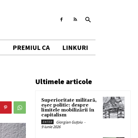
I
PREMIUL CA
LINKURI
Ultimele articole
Superioritate militară,
eșec politic: despre
limitele mobilizării în
capitalism
Giorgian Guțoiu
-
ENTER
9 iunie 2026