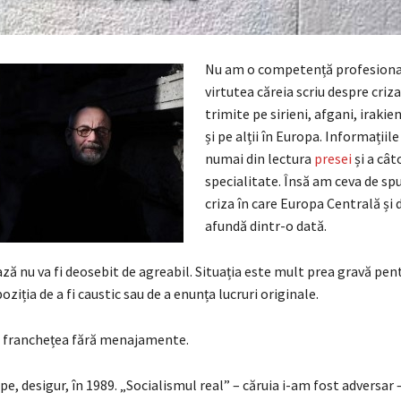
Nu am o competență profesiona
virtutea căreia scriu despre criza 
trimite pe sirieni, afgani, irakien
și pe alții în Europa. Informațiil
numai din lectura
presei
și a cât
specialitate. Însă am ceva de sp
criza în care Europa Centrală și 
afundă dintr-o dată.
ă nu va fi deosebit de agreabil. Situația este mult prea gravă pent
oziția de a fi caustic sau de a enunța lucruri originale.
 franchețea fără menajamente.
e, desigur, în 1989. „Socialismul real” – căruia i-am fost adversar 