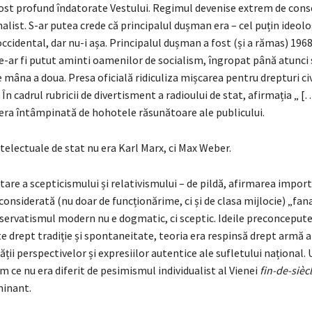
fost profund îndatorate Vestului. Regimul devenise extrem de cons
alist. S-ar putea crede că principalul dușman era – cel puțin ideolo
ccidental, dar nu-i așa. Principalul dușman a fost (și a rămas) 196
e-ar fi putut aminti oamenilor de socialism, îngropat până atunci
âna a doua. Presa oficială ridiculiza mișcarea pentru drepturi civ
În cadrul rubricii de divertisment a radioului de stat, afirmația „ […
 era întâmpinată de hohotele răsunătoare ale publicului.
intelectuale de stat nu era Karl Marx, ci Max Weber.
are a scepticismului și relativismului – de pildă, afirmarea impor
 considerată (nu doar de funcționărime, ci și de clasa mijlocie) „fa
servatismul modern nu e dogmatic, ci sceptic. Ideile preconcepute 
e drept tradiție și spontaneitate, teoria era respinsă drept armă a 
tății perspectivelor și expresiilor autentice ale sufletului național. 
 ce nu era diferit de pesimismul individualist al Vienei
fin-de-sièc
minant.