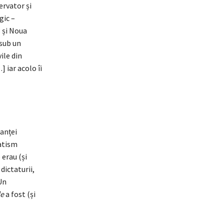
ervator și
gic –
8 și Noua
 sub un
ile din
] iar acolo îi
tanței
natism
erau (și
dictaturii,
Un
le
a fost (și