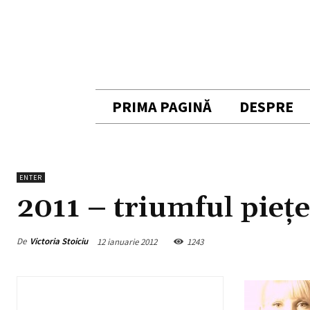
PRIMA PAGINĂ
DESPRE
ENTER
2011 – triumful piețe
De
Victoria Stoiciu
12 ianuarie 2012
1243