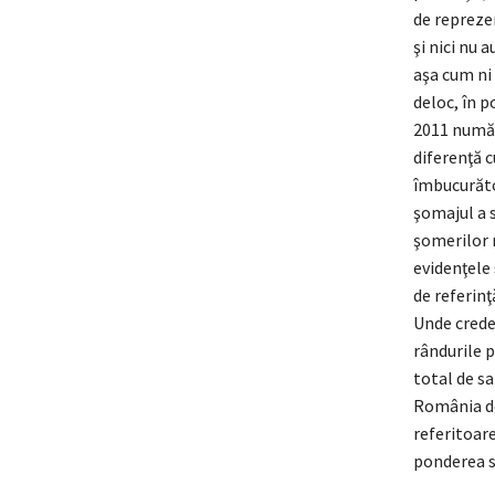
de repreze
şi nici nu 
aşa cum ni
deloc, în p
2011 număru
diferenţă c
îmbucurăto
şomajul a 
şomerilor n
evidenţele 
de referinţ
Unde credeţ
rândurile p
total de sa
România des
referitoare
ponderea s