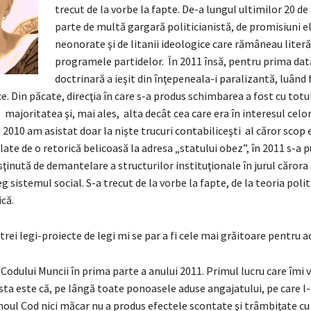
trecut de la vorbe la fapte. De-a lungul ultimilor 20 de
parte de multă gargară politicianistă, de promisiuni e
neonorate şi de litanii ideologice care rămâneau liter
programele partidelor. În 2011 însă, pentru prima dat
doctrinară a ieşit din înţepeneala-i paralizantă, luând
ice. Din păcate, direcţia în care s-a produs schimbarea a fost cu totu
-o majoritatea şi, mai ales, alta decât cea care era în interesul celor
n 2010 am asistat doar la nişte trucuri contabiliceşti al căror scop 
ate de o retorică belicoasă la adresa „statului obez”, în 2011 s-a p
ţinută de demantelare a structurilor instituţionale în jurul cărora
g sistemul social. S-a trecut de la vorbe la fapte, de la teoria politi
ică.
trei legi-proiecte de legi mi se par a fi cele mai grăitoare pentru a
odului Muncii în prima parte a anului 2011. Primul lucru care îmi 
ta este că, pe lângă toate ponoasele aduse angajatului, pe care l-a
 noul Cod nici măcar nu a produs efectele scontate şi trâmbiţate cu