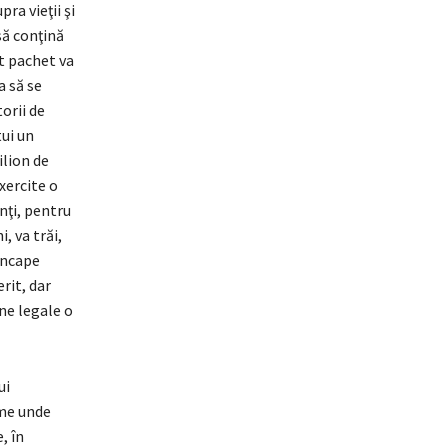
ra vieţii şi
să conţină
st pachet va
a să se
orii de
tui un
ilion de
exercite o
nţi, pentru
, va trăi,
 încape
rit, dar
ne legale o
ui
eme unde
, în