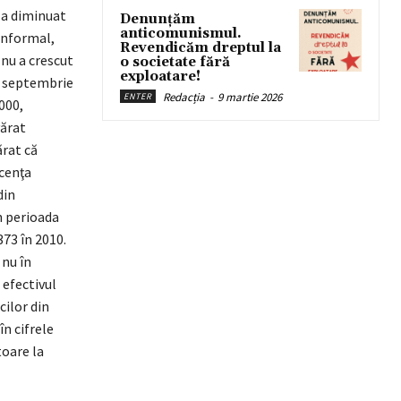
-a diminuat
Denunțăm
anticomunismul.
 informal,
Revendicăm dreptul la
nu a crescut
o societate fără
exploatare!
na septembrie
Redacția
-
9 martie 2026
ENTER
000,
vărat
ărat că
scenţa
din
în perioada
373 în 2010.
 nu în
 efectivul
cilor din
n cifrele
toare la