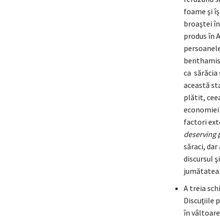
foame şi îş
broaştei î
produs în A
persoanele 
benthamism
ca sărăcia 
această sta
plătit, cee
economiei d
factori ext
deserving 
săraci, dar
discursul ş
jumătatea 
A treia sch
Discuţiile 
în vâltoare