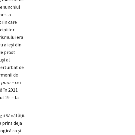
genunchiul
ar s-a
 prin care
cipiilor
ismului era
u a ieşi din
de prost
uşi al
perturbat de
ermenii de
 poor
– cei
ă în 2011
ul 19 – la
ii Sănătăţii.
a prins deja
ogică ca şi