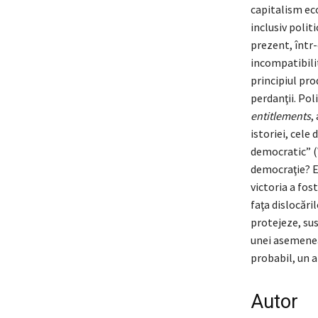
capitalism ec
inclusiv politi
prezent, într-
incompatibili
principiul prod
perdanţii. Pol
entitlements
,
istoriei, cele
democratic” (W
democraţie? E
victoria a fos
faţa dislocăr
protejeze, su
unei asemenea 
probabil, un a
Autor