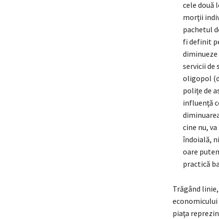
cele două l
morţii indi
pachetul de
fi definit 
diminueze d
servicii de
oligopol (d
poliţe de a
influenţă c
diminuarea 
cine nu, va
îndoială, n
oare putem
practică b
Trăgând linie,
economicului a
piaţa reprezint