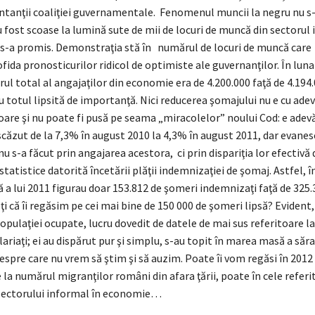
ntanţii coaliţiei guvernamentale. Fenomenul muncii la negru nu s
au fost scoase la lumină sute de mii de locuri de muncă din sectorul
 s-a promis. Demonstraţia stă în numărul de locuri de muncă care 
ofida pronosticurilor ridicol de optimiste ale guvernanţilor. În lu
l total al angajaţilor din economie era de 4.200.000 faţă de 4.194.
u totul lipsită de importanţă. Nici reducerea şomajului nu e cu ade
are şi nu poate fi pusă pe seama „miracolelor” noului Cod: e adev
scăzut de la 7,3% în august 2010 la 4,3% în august 2011, dar evane
u s-a făcut prin angajarea acestora, ci prin dispariţia lor efectivă 
statistice datorită încetării plăţii indemnizaţiei de şomaj. Astfel, 
ă a lui 2011 figurau doar 153.812 de şomeri indemnizaţi faţă de 325.
i că îi regăsim pe cei mai bine de 150 000 de şomeri lipsă? Evident,
opulaţiei ocupate, lucru dovedit de datele de mai sus referitoare la
lariaţi; ei au dispărut pur şi simplu, s-au topit în marea masă a săra
pre care nu vrem să ştim şi să auzim. Poate îi vom regăsi în 2012 î
 la numărul migranţilor români din afara ţării, poate în cele referi
ectorului informal în economie…