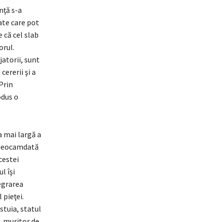
nţă s-a
date care pot
e că cel slab
orul.
jatorii, sunt
cererii şi a
 Prin
odus o
a mai largă a
i deocamdată
cestei
l îşi
egrarea
 pieţei.
estuia, statul
v, muritor de