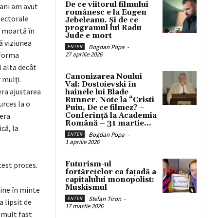
De ce viitorul filmului
 ani am avut
românesc e la Eugen
lectorale
Jebeleanu. Și de ce
programul lui Radu
ă moartă în
Jude e mort
ă viziunea
Bogdan Popa
-
ENTER
 forma
27 aprilie 2026
l alta decât
Canonizarea Noului
 mulţi.
Val: Dostoievski în
era ajustarea
hainele lui Blade
Runner. Note la “Cristi
urces la o
Puiu, De ce filmez? –
 era
Conferință la Academia
Română – 31 martie...
că, la
Bogdan Popa
-
ENTER
1 aprilie 2026
Futurism-ul
cest proces.
fortărețelor ca fațadă a
capitalului monopolist:
Muskismul
vine în minte
Stefan Tiron
-
ENTER
 lipsit de
17 martie 2026
 mult fast