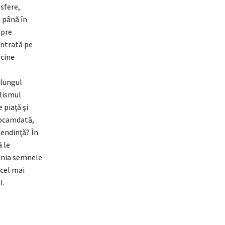
sfere,
i până în
spre
entrată pe
 cine
 lungul
alismul
 piaţă şi
eocamdată,
tendinţă? În
 le
ânia semnele
 cel mai
l.