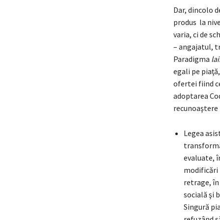
Dar, dincolo d
produs la nivel
varia, ci de s
– angajatul, t
Paradigma
lai
egali pe piaţă
ofertei fiind c
adoptarea Cod
recunoaşter
Legea asist
transformă
evaluate, î
modificări 
retrage, în
socială şi 
Singură pia
refuzând să