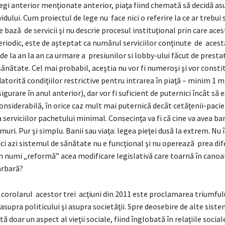
egi anterior menţionate anterior, piaţa fiind chemată să decidă asup
vidului. Cum proiectul de lege nu face nici o referire la ce ar trebui 
 bază de servicii şi nu descrie procesul instituţional prin care ace
periodic, este de aşteptat ca numărul serviciilor conţinute de acest
e la an la an ca urmare a presiunilor si lobby-ului făcut de prestat
 sănătate. Cel mai probabil, aceştia nu vor fi numeroşi şi vor consti
atorită condiţiilor restrictive pentru intrarea în piaţă – minim 1 m
sigurare în anul anterior), dar vor fi suficient de puternici încât să 
onsiderabilă, în orice caz mult mai puternică decât cetăţenii-pacie
serviciilor pachetului minimal. Consecinţa va fi că cine va avea bani
 muri. Pur şi simplu. Banii sau viaţa: legea pieţei dusă la extrem. Nu
ici azi sistemul de sănătate nu e funcţional şi nu operează prea dife
 numi „reformă” acea modificare legislativă care toarnă în canoa
arbară?
 corolarul acestor trei acţiuni din 2011 este proclamarea triumful
supra politicului şi asupra societăţii. Spre deosebire de alte sist
ă doar un aspect al vieţii sociale, fiind înglobată în relaţiile sociale