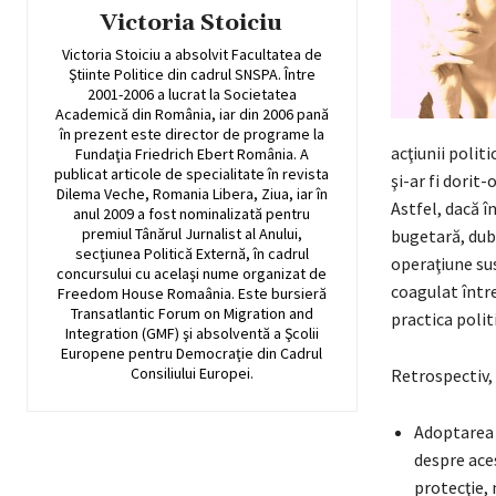
Victoria Stoiciu
Victoria Stoiciu a absolvit Facultatea de
Ştiinte Politice din cadrul SNSPA. Între
2001-2006 a lucrat la Societatea
Academică din România, iar din 2006 pană
în prezent este director de programe la
acţiunii polit
Fundaţia Friedrich Ebert România. A
publicat articole de specialitate în revista
şi-ar fi dorit
Dilema Veche, Romania Libera, Ziua, iar în
Astfel, dacă î
anul 2009 a fost nominalizată pentru
premiul Tânărul Jurnalist al Anului,
bugetară, dubl
secţiunea Politică Externă, în cadrul
operaţiune sus
concursului cu acelaşi nume organizat de
coagulat între
Freedom House Romaânia. Este bursieră
Transatlantic Forum on Migration and
practica polit
Integration (GMF) şi absolventă a Şcolii
Europene pentru Democraţie din Cadrul
Consiliului Europei.
Retrospectiv, 
Adoptarea C
despre aces
protecţie,