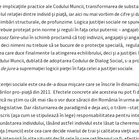
e implicaţiile practice ale Codului Muncii, transformarea de substa
ul relaţiei dintre individ şi piaţă, iar aici nu mai vorbim de cifre şi 
chimbări structurale, de profunzime. Logica justiţiei sociale ne spun
rebuie protejat prin norme şi reguli în faţa celui puternic – angajat
ssez faire
-ului în schimb proclamă că toţi indivizii, angajaţii şi anga
, deci nimeni nu trebuie să se bucure de o protecţie specială, regula 
ea care duce finalmente la atingerea echilibrului, deci şi a justiţiei.
ului Muncii, dublată de adoptarea Codului de Dialog Social, s-a pr
e
de jure
a supremaţiei logicii pieţei în faţa celei a justiţiei sociale.
enţei sociale este cea de-a doua mişcare care se înscrie în dinamic
rilor pro-piaţă din 2011. Efectele concrete ale acesteia nu pot f
ncă nu ştim cu cât mai rău o vor duce săracii din România în urma a
legislative. Dar răsturnarea de paradigmă e deja aici, o trăim –statu
 scris (aşa cum se stipulează în lege) responsabilitatea pentru int
bunăstarea individului, lăsând astfel individul este lăsat la cheremul
ţa (muncii) este cea care decide nivelul de trai şi calitatea vieţii ac
 intervină în alte situaţii decât cele în care cetăţeanul va fi, efecti