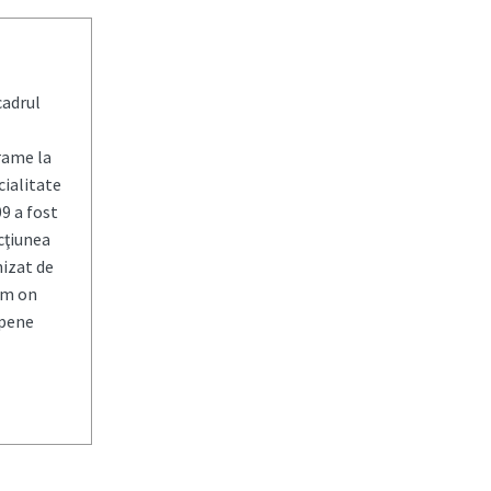
cadrul
rame la
cialitate
9 a fost
cţiunea
nizat de
um on
opene