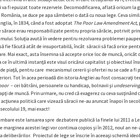
i va fi epuizat toate rezervele. Decomodificarea, aflată oricum la 
n România, se duce pe apa sâmbetei o dată cu noua lege. Ceva simil
nglia, în 1834, când a fost adoptat
The Poor Law Amendment Act
,
sărace erau responsabilizate pentru propria sărăcie, potrivit prin
ului. Soluţia avută în vedere pentru rezolvarea problemei pauper
să fie făcută atât de insuportabilă, încât săracii să facă orice pentr
re. Mai exact, asta însemna să accepte orice loc de muncă, oricât 
a ce în ultimă instanţă este visul oricărui capitalist şi obiectivul îns
e piaţă, pentru care mecanismul cererii şi ofertei nu se cade a fi 
eriori. Tot în acea perioadă din istoria Angliei au fost consacraţi t
poor
– cei bătrâni, persoanele cu handicap, bolnavii şi
undeserving
 apţi de muncă. Prin urmare, nu cred că exagerez cu ceva susţinând c
i acţiunea politică care vizează săracii ne-au aruncat înapoi în secol
secolului 19, mai exact!
imbare este lansarea spre dezbatere publică la finele lui 2011 a Leg
pe marginea acestei legi vor continua copios şi în 2012, noul an ne-
a deliberărilor. Proiectul de lege se înscrie în aceeaşi schemă ideol