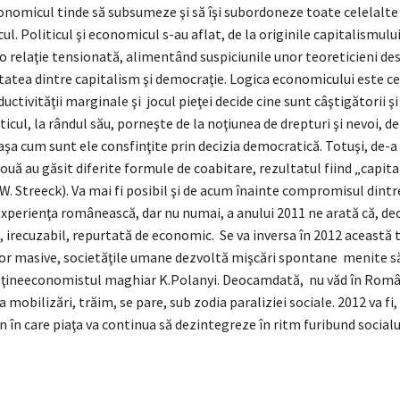
onomicul tinde să subsumeze şi să îşi subordoneze toate celelalte 
cul. Politicul şi economicul s-au aflat, de la originile capitalismulu
o relaţie tensionată, alimentând suspiciunile unor teoreticieni de
tatea dintre capitalism şi democraţie. Logica economicului este c
uctivităţii marginale şi jocul pieţei decide cine sunt câştigătorii şi
iticul, la rândul său, porneşte de la noţiunea de drepturi şi nevoi, de
 aşa cum sunt ele consfinţite prin decizia democratică. Totuşi, de-a
 două au găsit diferite formule de coabitare, rezultatul fiind „capit
. Streeck). Va mai fi posibil şi de acum înainte compromisul dintre
xperienţa românească, dar nu numai, a anului 2011 ne arată că, d
t, irecuzabil, repurtată de economic. Se va inversa în 2012 această 
ilor masive, societăţile umane dezvoltă mişcări spontane menite să
sţineeconomistul maghiar K.Polanyi. Deocamdată, nu văd în Rom
mobilizări, trăim, se pare, sub zodia paraliziei sociale. 2012 va fi,
n în care piaţa va continua să dezintegreze în ritm furibund socialu