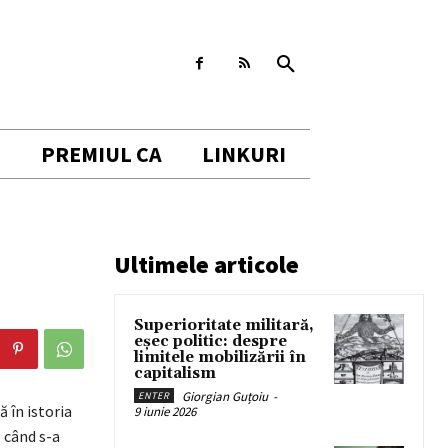
I
PREMIUL CA
LINKURI
Ultimele articole
Superioritate militară,
eșec politic: despre
limitele mobilizării în
capitalism
Giorgian Guțoiu
-
ENTER
 în istoria
9 iunie 2026
 când s-a