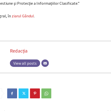
estiune şi Protecţie a Informaţiilor Clasificate.”
gral, în
ziarul Gândul
.
Redacția
View all posts