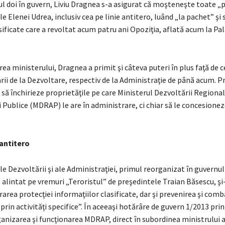
l doi în guvern, Liviu Dragnea s-a asigurat că moşteneşte toate „p
le Elenei Udrea, inclusiv cea pe linie antitero, luând „la pachet” şi
sificate care a revoltat acum patru ani Opoziţia, aflată acum la Pa
ea ministerului, Dragnea a primit şi câteva puteri în plus faţă de c
arii de la Dezvoltare, respectiv de la Administraţie de până acum. Pr
să închirieze proprietăţile pe care Ministerul Dezvoltării Regional
 Publice (MDRAP) le are în administrare, ci chiar să le concesionez
antitero
e Dezvoltării şi ale Administraţiei, primul reorganizat în guvernul
 alintat pe vremuri „Teroristul” de preşedintele Traian Băsescu, şi-
urarea protecţiei informaţiilor clasificate, dar şi prevenirea şi com
prin activităţi specifice”. În aceeaşi hotărâre de guvern 1/2013 prin
anizarea şi funcţionarea MDRAP, direct în subordinea ministrului a