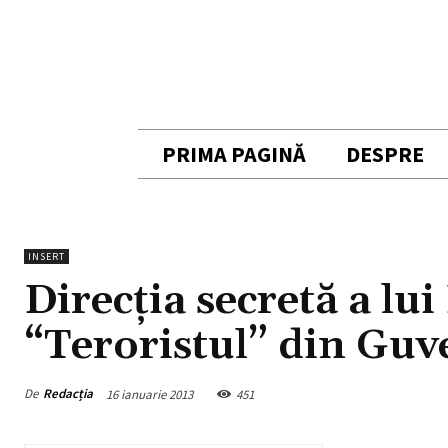
PRIMA PAGINĂ
DESPRE
INSERT
Direcţia secretă a lu
“Teroristul” din Guve
De
Redacția
16 ianuarie 2013
451