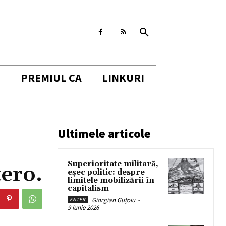
I
PREMIUL CA
LINKURI
Ultimele articole
Superioritate militară,
tero.
eșec politic: despre
limitele mobilizării în
capitalism
Giorgian Guțoiu
-
ENTER
9 iunie 2026