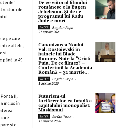
uterile”
De ce viitorul filmului
românesc e la Eugen
 structura de
Jebeleanu. Și de ce
latul
programul lui Radu
Jude e mort
Bogdan Popa
-
ENTER
27 aprilie 2026
ele pe care
Canonizarea Noului
intre altele,
Val: Dostoievski în
e şi
hainele lui Blade
Runner. Note la “Cristi
e până la 49
Puiu, De ce filmez? –
Conferință la Academia
Română – 31 martie...
Bogdan Popa
-
ENTER
1 aprilie 2026
 Ponta II,
Futurism-ul
fortărețelor ca fațadă a
a inclus în
capitalului monopolist:
baterea
Muskismul
Stefan Tiron
-
 care
ENTER
17 martie 2026
pare şi o