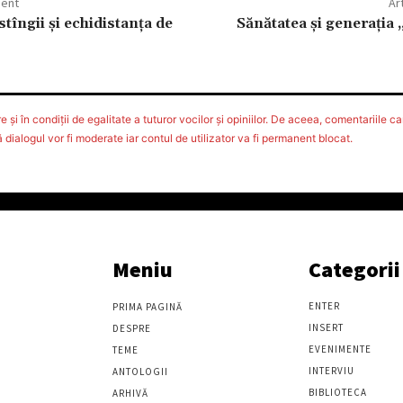
dent
Ar
tîngii și echidistanța de
Sănătatea şi generaţia 
 şi în condiţii de egalitate a tuturor vocilor şi opiniilor. De aceea, comentariile car
ialogul vor fi moderate iar contul de utilizator va fi permanent blocat.
Meniu
Categorii
ENTER
PRIMA PAGINĂ
INSERT
DESPRE
EVENIMENTE
TEME
INTERVIU
ANTOLOGII
BIBLIOTECA
ARHIVĂ