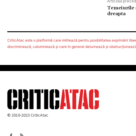
Articolul prece
Temeiurile s
dreapta
CriticAtac este o platformă care militează pentru posibilitatea exprimării libere
discriminează, calomniează şi care în general deturnează şi obstrucţionează d
© 2010-2023 CriticAtac