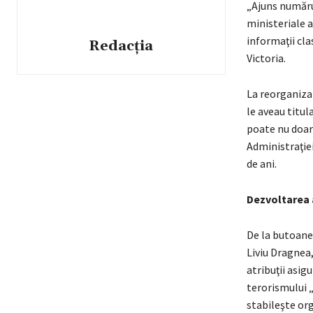
„Ajuns număru
ministeriale a
informaţii cla
Redacția
Victoria.
La reorganizar
le aveau titul
poate nu doar 
Administraţiei
de ani.
Dezvoltarea 
De la butoanel
Liviu Dragnea,
atribuţii asig
terorismului „
stabileşte org