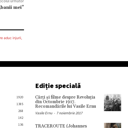
ticolul următor
„banii mei”
e aduc injurii,
Ediție specială
Cărţi şi filme despre Revoluţia
1920
din Octombrie 1917.
1385
Recomandările lui Vasile Ernu
268
Vasile Ernu
-
7 noiembrie 2017
142
136
TRACEROUTE (Johannes