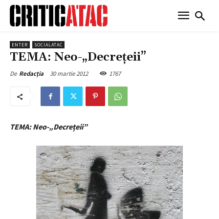
ENTER
SOCIALATAC
TEMA: Neo-„Decrețeii”
30 martie 2012
1767
De
Redacția
TEMA: Neo-„Decrețeii”