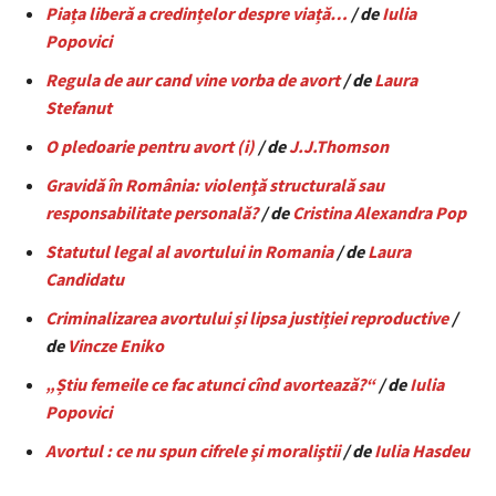
Piața liberă a credințelor despre viață…
/ de
Iulia
Popovici
Regula de aur cand vine vorba de avort
/ de
Laura
Stefanut
O pledoarie pentru avort (i)
/ de
J.J.Thomson
Gravidă în România: violenţă structurală sau
responsabilitate personală?
/ de
Cristina Alexandra Pop
Statutul legal al avortului in Romania
/ de
Laura
Candidatu
Criminalizarea avortului și lipsa justiției reproductive
/
de
Vincze Eniko
„Știu femeile ce fac atunci cînd avortează?“
/ de
Iulia
Popovici
Avortul : ce nu spun cifrele şi moraliştii
/ de
Iulia Hasdeu