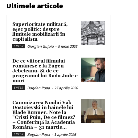
Ultimele articole
Superioritate militară,
eșec politic: despre
limitele mobilizării în
capitalism
Giorgian Guțoiu
-
9 iunie 2026
ENTER
De ce viitorul filmului
românesc e la Eugen
Jebeleanu. Și de ce
programul lui Radu Jude e
mort
Bogdan Popa
-
27 aprilie 2026
ENTER
Canonizarea Noului Val:
Dostoievski în hainele lui
Blade Runner. Note la
“Cristi Puiu, De ce filmez?
– Conferință la Academia
Română – 31 martie...
Bogdan Popa
-
1 aprilie 2026
ENTER