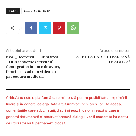
TAGS
DIRECTII DE ATAC
Articolul precedent
Articolul următor
Neo-„Decreteii” – Cum vrea
APEL LA PARTICIPARE: SĂ
PDL sa inverseze trendul
FIE AGORA!
demografic: inainte de avort,
femeia sa vada un video cu
procedura medicala
CriticAtac este o platformă care militează pentru posibilitatea exprimării
libere şi în condiţii de egalitate a tuturor vocilor şi opiniilor. De aceea,
comentariile care aduc injurii, discriminează, calomniează şi care în
general deturnează şi obstrucţionează dialogul vor fi moderate iar contul
de utilizator va fi permanent blocat.