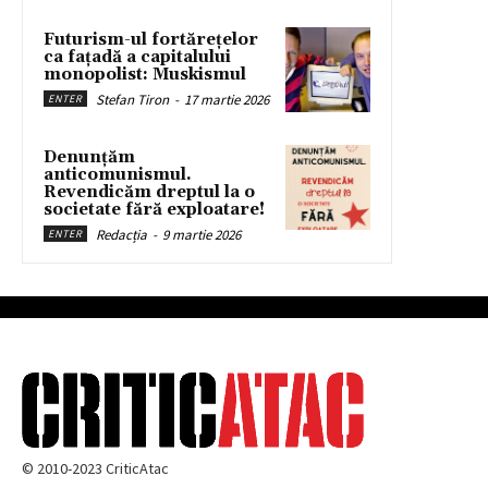
Futurism-ul fortărețelor
ca fațadă a capitalului
monopolist: Muskismul
Stefan Tiron
-
17 martie 2026
ENTER
Denunțăm
anticomunismul.
Revendicăm dreptul la o
societate fără exploatare!
Redacția
-
9 martie 2026
ENTER
© 2010-2023 CriticAtac