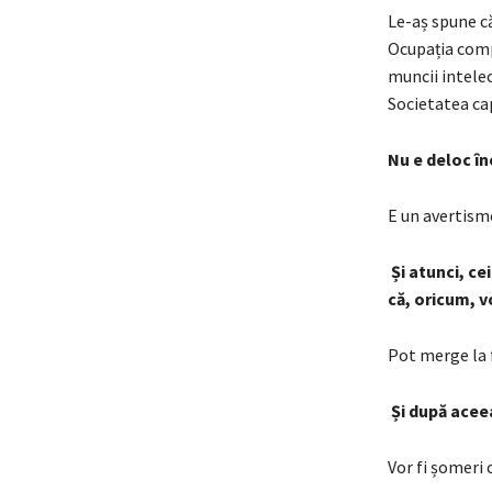
Le-aș spune că
Ocupația compl
muncii intelect
Societatea cap
Nu e deloc î
E un avertisme
Și atunci, ce
că, oricum, 
Pot merge la 
Și după acee
Vor fi șomeri 