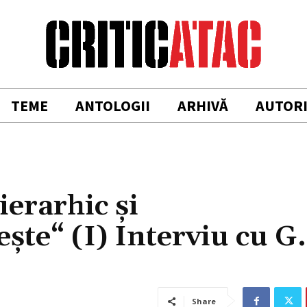
TEME
ANTOLOGII
ARHIVĂ
AUTOR
ierarhic și
ește“ (I) Interviu cu G
Share