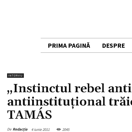
PRIMA PAGINĂ
DESPRE
INTERVIU
„Instinctul rebel anti
antiinstituțional trăi
TAMÁS
De
Redacția
4 iunie 2011
2045