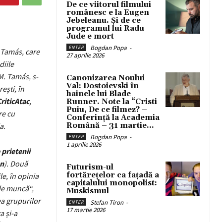
De ce viitorul filmului
românesc e la Eugen
Jebeleanu. Și de ce
programul lui Radu
Jude e mort
Bogdan Popa
-
ENTER
 Tamás, care
27 aprilie 2026
diile
.M. Tamás, s-
Canonizarea Noului
Val: Dostoievski în
ești, în
hainele lui Blade
riticAtac
,
Runner. Note la “Cristi
Puiu, De ce filmez? –
re cu
Conferință la Academia
a.
Română – 31 martie...
Bogdan Popa
-
ENTER
1 aprilie 2026
 prietenii
an
). Două
Futurism-ul
fortărețelor ca fațadă a
le, în opinia
capitalului monopolist:
 de muncă“,
Muskismul
ea grupurilor
Stefan Tiron
-
ENTER
17 martie 2026
a și-a