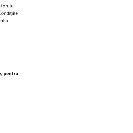
torului.
ondițiile
imba.
e, pentru