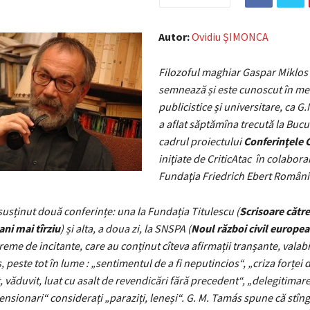
Autor:
Ovidiu ŞIMONCA
Filozoful maghiar Gaspar Miklos
semnează și este cunoscut în me
publicistice și universitare, ca G
a aflat săptămîna trecută la Bucur
cadrul proiectului
Conferinţele
C
iniţiate de CriticAtac
în colabora
Fundaţia Friedrich Ebert Români
susținut două conferințe: una la Fundația Titulescu (
Scrisoare către
ni mai tîrziu
) și alta, a doua zi, la SNSPA (
Noul război civil europe
reme de incitante, care au conținut cîteva afirmații tranșante, valabi
, peste tot în lume : „sentimentul de a fi neputincios“, „criza forței
t, văduvit, luat cu asalt de revendicări fără precedent“, „delegitimar
ensionari“ considerați „paraziți, leneși“. G. M. Tamás spune că stîng