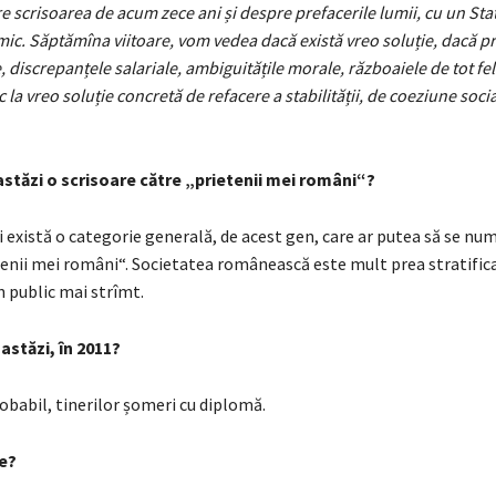
e scrisoarea de acum zece ani și despre prefacerile lumii, cu un Sta
mic. Săptămîna viitoare, vom vedea dacă există vreo soluție, dacă pr
 discrepanțele salariale, ambiguitățile morale, războaiele de tot felu
 la vreo soluție concretă de refacere a stabilității, de coeziune socia
 astăzi o scrisoare către „prietenii mei români“?
 există o categorie generală, de acest gen, care ar putea să se nu
tenii mei români“. Societatea românească este mult prea stratifica
n public mai strîmt.
e astăzi, în 2011?
robabil, tinerilor șomeri cu diplomă.
ie?