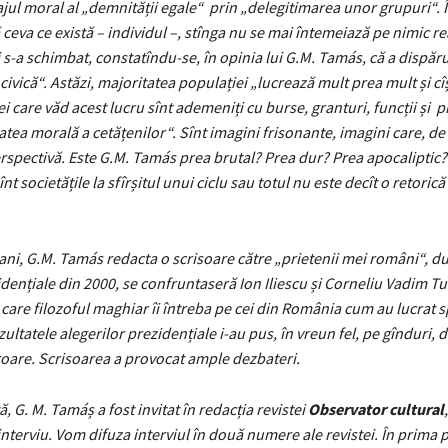
jul moral al „demnității egale“ prin „delegitimarea unor grupuri“. 
ceva ce există – individul –, stînga nu se mai întemeiază pe nimic re
 s-a schimbat, constatîndu-se, în opinia lui G.M. Tamás, că a dispăr
ivică“. Astăzi, majoritatea populației „lucrează mult prea mult și cî
ei care văd acest lucru sînt ademeniți cu burse, granturi, funcții și p
atea morală a cetățenilor“. Sînt imagini frisonante, imagini care, de 
erspectivă. Este G.M. Tamás prea brutal? Prea dur? Prea apocaliptic?
nt societățile la sfîrșitul unui ciclu sau totul nu este decît o retorică
ani, G.M. Tamás redacta o scrisoare către „prietenii mei români“, du
idențiale din 2000, se confruntaseră Ion Iliescu și Corneliu Vadim Tu
 care filozoful maghiar îi întreba pe cei din România cum au lucrat s
ezultatele alegerilor prezidențiale i-au pus, în vreun fel, pe gînduri, d
oare. Scrisoarea a provocat ample dezbateri.
, G. M. Tamáș a fost invitat în redacția revistei
Observator cultural
 interviu. Vom difuza interviul în două numere ale revistei. În prima 