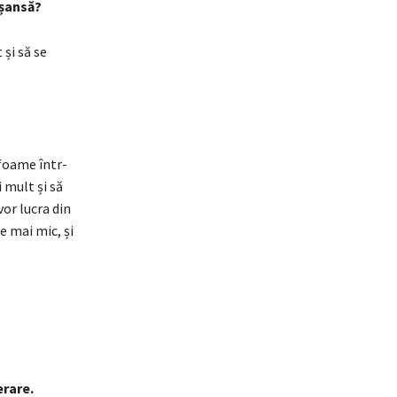
 șansă?
 și să se
 foame într-
 mult și să
or lucra din
ce mai mic, și
erare.