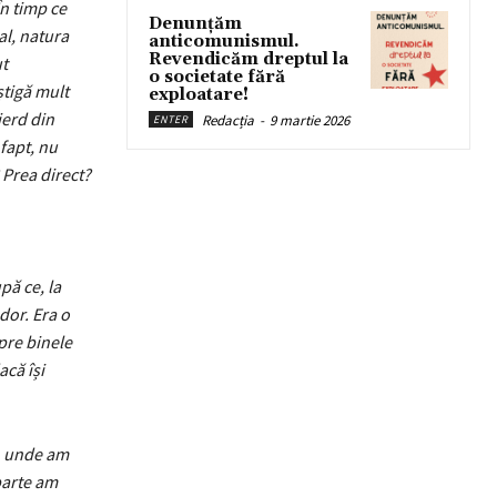
În timp ce
Denunțăm
al, natura
anticomunismul.
Revendicăm dreptul la
ut
o societate fără
știgă mult
exploatare!
ierd din
Redacția
-
9 martie 2026
ENTER
fapt, nu
 Prea direct?
pă ce, la
dor. Era o
pre binele
acă își
, unde am
parte am