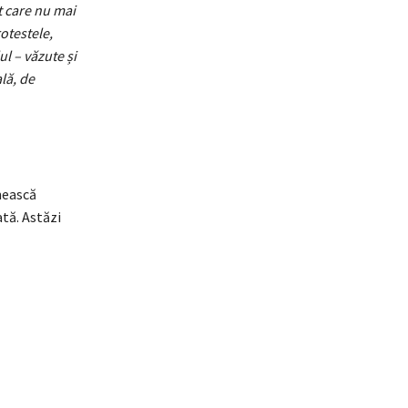
t care nu mai
otestele,
l – văzute și
lă, de
mească
tă. Astăzi