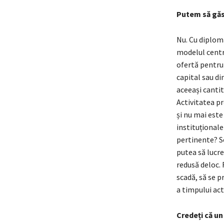
Putem să găsi
Nu. Cu diplomă
modelul centr
ofertă pentru 
capital sau d
aceeași cantit
Activitatea pr
și nu mai este
instituționale
pertinente? So
putea să lucre
redusă deloc. 
scadă, să se pr
a timpului acti
Credeți că un