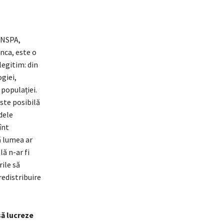
SNSPA,
nca, este o
legitim: din
giei,
 populației.
este posibilă
dele
înt
ă lumea ar
ă n-ar fi
rile să
redistribuire
să lucreze