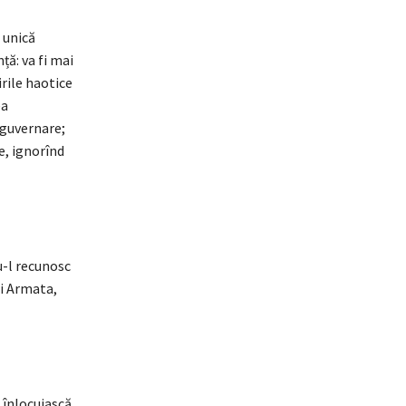
i unică
ță: va fi mai
rile haotice
ea
e guvernare;
e, ignorînd
u-l recunosc
ci Armata,
 înlocuiască,