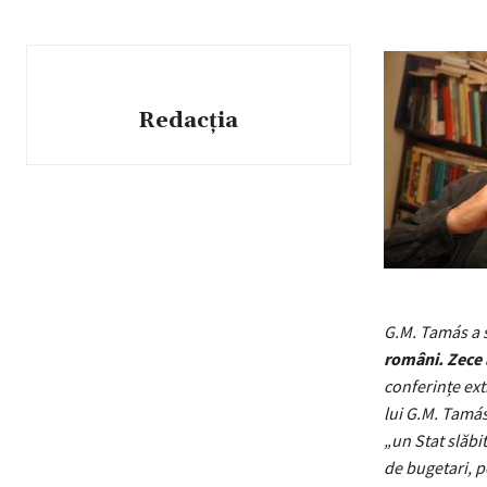
Redacția
G.M. Tamás
a 
români. Zece a
conferințe ext
lui G.M. Tamás
„un Stat slăbi
de bugetari, p