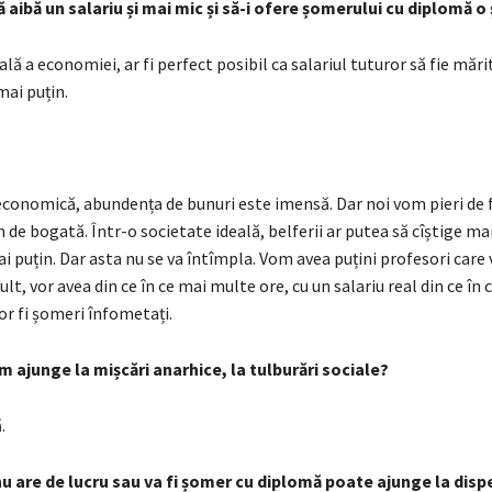
să aibă un salariu și mai mic și să-i ofere șomerului cu diplomă o
lă a economiei, ar fi perfect posibil ca salariul tuturor să fie mărit
mai puțin.
 economică, abundența de bunuri este imensă. Dar noi vom pieri de
de bogată. Într-o societate ideală, belferii ar putea să cîștige mai
puțin. Dar asta nu se va întîmpla. Vom avea puțini profesori care v
lt, vor avea din ce în ce mai multe ore, cu un salariu real din ce în 
or fi șomeri înfometați.
m ajunge la mișcări anarhice, la tulburări sociale?
.
u are de lucru sau va fi șomer cu diplomă poate ajunge la disp