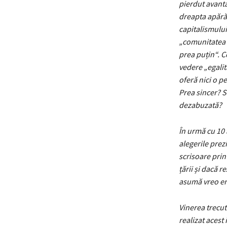
pierdut avanta
dreapta apără 
capitalismului
„comunitatea c
prea puțin“. C
vedere „egalit
oferă nici o p
Prea sincer? Sî
dezabuzată?
În urmă cu 10 
alegerile prez
scrisoare prin
țării și dacă r
asumă vreo er
Vinerea trecută
realizat acest