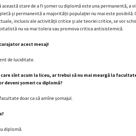
 această stare de a fi șomer cu diplomă este una permanentă, a vii
etă și permanentă a majorității populației nu mai este posibilă. C
uale, inclusiv ale activității critice și ale teoriei critice, se vor sch
italistă nu va mai tolera sau promova critica antisistemică.
ncurajator acest mesaj!
nt de luciditate.
i care sînt acum la liceu, ar trebui să nu mai meargă la facultat
vor deveni șomeri cu diplomă?
facultate doar ca să amîne șomajul.
a?
cu diplomă.