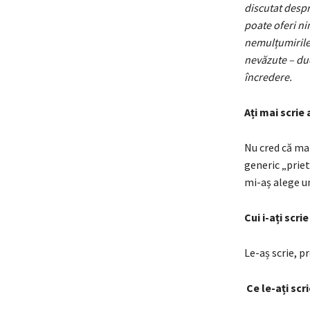
discutat despr
poate oferi ni
nemulțumirile,
nevăzute – duc
încredere.
Ați mai scrie
Nu cred că mai
generic „prie
mi-aș alege u
Cui i-ați scri
Le-aș scrie, p
Ce le-ați scr