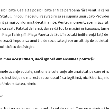
sibilitate. Cealaltă posibilitate ar fi ca persoana fără venit, a căre
Statul, în locul haosului răzvrătirii să se supună unui Stat-Providen
rit și mai conformist decît înainte. Pentru moment, avem răzvrăti
a cu asalt Palatul de Iarnă, dar se dă foc la mașini în
banlieue
, lum
 Piața Tahir și în Piața Puerta del Sol, în totală indiferență față d
tează împotriva unui tip de societate și vor un alt tip de societat
litică cu desăvîrșire.
chimba acești tineri, dacă ignoră dimensiunea politică?
ele uzanțe sociale, sînt unele toleranțe ale unui stat pe care ei n
ci o instituție nu mai este recunoscută ca legitimă, nici Biserica, ni
ci Universitatea, nimic.
e?
e. Nici eu nu le recunosc, cred că sînt de rahat. Cum nu e nimic să le