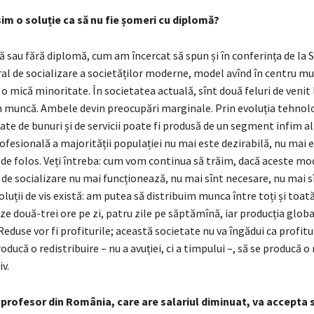
m o soluție ca să nu fie șomeri cu diplomă?
 sau fără diplomă, cum am încercat să spun și în conferința de la 
al de socializare a societăților moderne, model avînd în centru mu
o mică minoritate. În societatea actuală, sînt două feluri de venit 
in muncă. Ambele devin preocupări marginale. Prin evoluția tehnolo
ate de bunuri și de servicii poate fi produsă de un segment infim al
ofesională a majorității populației nu mai este dezirabilă, nu mai 
 de folos. Veți întreba: cum vom continua să trăim, dacă aceste mo
 de socializare nu mai funcționează, nu mai sînt necesare, nu mai s
luții de vis există: am putea să distribuim munca între toți și toat
ze două-trei ore pe zi, patru zile pe săptămînă, iar producția global
Reduse vor fi profiturile; această societate nu va îngădui ca profitu
oducă o redistribuire – nu a avuției, ci a timpului –, să se producă o 
v.
 profesor din România, care are salariul diminuat, va accepta 