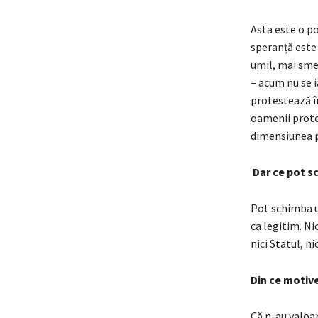
Asta este o po
speranță este 
umil, mai sme
– acum nu se i
protestează în
oamenii protes
dimensiunea po
Dar ce pot s
Pot schimba un
ca legitim. Ni
nici Statul, ni
Din ce motiv
Că n-au valoar