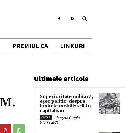
I
PREMIUL CA
LINKURI
Ultimele articole
Superioritate militară,
.M.
eșec politic: despre
limitele mobilizării în
capitalism
Giorgian Guțoiu
-
ENTER
9 iunie 2026