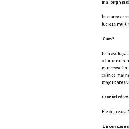
mai puțin și 
În starea actua
lucreze mult 
Cum?
Prin evoluția
o lume extrem 
muncească mai 
ce în ce mai mu
majoritatea v
Credeți că vo
Ele deja există
Un om care n