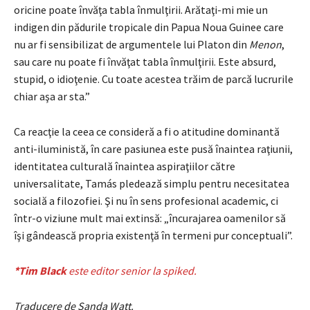
oricine poate învăţa tabla înmulţirii. Arătaţi-mi mie un
indigen din pădurile tropicale din Papua Noua Guinee care
nu ar fi sensibilizat de argumentele lui Platon din
Menon
,
sau care nu poate fi învăţat tabla înmulţirii. Este absurd,
stupid, o idioţenie. Cu toate acestea trăim de parcă lucrurile
chiar aşa ar sta.”
Ca reacţie la ceea ce consideră a fi o atitudine dominantă
anti-iluministă, în care pasiunea este pusă înaintea raţiunii,
identitatea culturală înaintea aspiraţiilor către
universalitate, Tamás pledează simplu pentru necesitatea
socială a filozofiei. Şi nu în sens profesional academic, ci
într-o viziune mult mai extinsă: „încurajarea oamenilor să
îşi gândească propria existenţă în termeni pur conceptuali”.
*Tim Black
este editor senior la spiked.
Traducere de Sanda Watt.