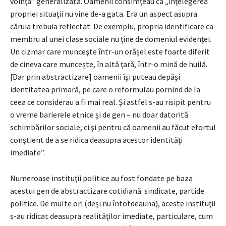
voinţă” generalizată. Oamenii consimţeau că „înţelegerea
propriei situaţii nu vine de-a gata. Era un aspect asupra
căruia trebuia reflectat. De exemplu, propria identificare ca
membru al unei clase sociale nu ţine de domeniul evidenţei.
Un cizmar care munceşte într-un orăşel este foarte diferit
de cineva care munceşte, în altă ţară, într-o mină de huilă.
[Dar prin abstractizare] oamenii îşi puteau depăşi
identitatea primară, pe care o reformulau pornind de la
ceea ce considerau a fi mai real. Şi astfel s-au risipit pentru
o vreme barierele etnice şi de gen – nu doar datorită
schimbărilor sociale, ci şi pentru că oamenii au făcut efortul
conştient de a se ridica deasupra acestor identităţi
imediate”.
Numeroase instituţii politice au fost fondate pe baza
acestui gen de abstractizare cotidiană: sindicate, partide
politice. De multe ori (deşi nu întotdeauna), aceste instituţii
s-au ridicat deasupra realităţilor imediate, particulare, cum