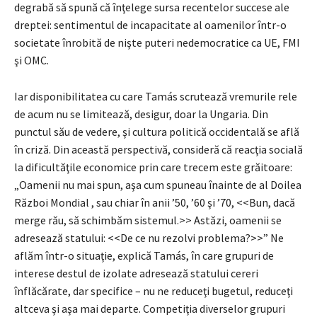
degrabă să spună că înţelege sursa recentelor succese ale
dreptei: sentimentul de incapacitate al oamenilor într-o
societate înrobită de nişte puteri nedemocratice ca UE, FMI
şi OMC.
Iar disponibilitatea cu care Tamás scrutează vremurile rele
de acum nu se limitează, desigur, doar la Ungaria. Din
punctul său de vedere, şi cultura politică occidentală se află
în criză. Din această perspectivă, consideră că reacţia socială
la dificultăţile economice prin care trecem este grăitoare:
„Oamenii nu mai spun, aşa cum spuneau înainte de al Doilea
Război Mondial , sau chiar în anii ’50, ’60 şi ’70, <<Bun, dacă
merge rău, să schimbăm sistemul.>> Astăzi, oamenii se
adresează statului: <<De ce nu rezolvi problema?>>” Ne
aflăm într-o situaţie, explică Tamás, în care grupuri de
interese destul de izolate adresează statului cereri
înflăcărate, dar specifice – nu ne reduceţi bugetul, reduceţi
altceva şi aşa mai departe. Competiţia diverselor grupuri