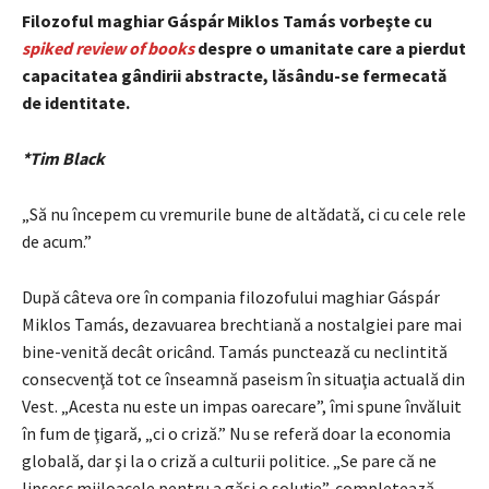
Filozoful maghiar Gáspár Miklos Tamás vorbeşte cu
spiked review of books
despre o umanitate care a pierdut
capacitatea gândirii abstracte, lăsându-se fermecată
de identitate.
*Tim Black
„Să nu începem cu vremurile bune de altădată, ci cu cele rele
de acum.”
După câteva ore în compania filozofului maghiar Gáspár
Miklos Tamás, dezavuarea brechtiană a nostalgiei pare mai
bine-venită decât oricând. Tamás punctează cu neclintită
consecvenţă tot ce înseamnă paseism în situaţia actuală din
Vest. „Acesta nu este un impas oarecare”, îmi spune învăluit
în fum de ţigară, „ci o criză.” Nu se referă doar la economia
globală, dar şi la o criză a culturii politice. „Se pare că ne
lipsesc mijloacele pentru a găsi o soluţie”, completează.