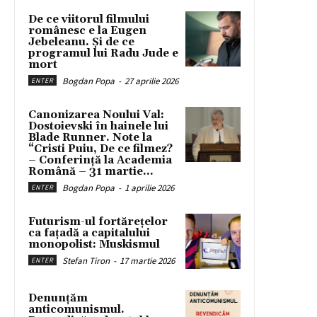
De ce viitorul filmului
românesc e la Eugen
Jebeleanu. Și de ce
programul lui Radu Jude e
mort
Bogdan Popa
-
27 aprilie 2026
ENTER
Canonizarea Noului Val:
Dostoievski în hainele lui
Blade Runner. Note la
“Cristi Puiu, De ce filmez?
– Conferință la Academia
Română – 31 martie...
Bogdan Popa
-
1 aprilie 2026
ENTER
Futurism-ul fortărețelor
ca fațadă a capitalului
monopolist: Muskismul
Stefan Tiron
-
17 martie 2026
ENTER
Denunțăm
anticomunismul.