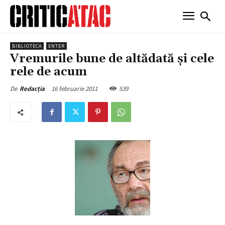
BIBLIOTECA
ENTER
Vremurile bune de altădată şi cele
rele de acum
16 februarie 2011
539
De
Redacția