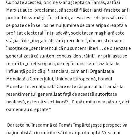
Cu toate acestea, oricine s-ar aştepta ca Tamás, astăzi
Marxist auto-proclamat, să scoată flăcări anti-fasciste ar fi
profund dezamăgit. În schimb, acesta este dispus să ia cât
se poate de în serios nemulţumirea de care aripa dreaptă a
profitat electoral. Într-adevăr, societatea maghiară este
sfâşiată de „inegalităţi fără precedent”, dar acestea sunt
însoţite de „sentimentul că nu suntem liberi… de o senzaţie
generalizată că suntem conduşi de străini.” Iar prin asta se
referă la „o reţea opacă, de nepătruns, semi-vizibilă de
influenţă politică şi financiară, cum ar fi Organizaţia
Mondială a Comerţului, Uniunea Europeană, Fondul
Monetar Internaţional.” Care este răspunsul lui Tamás la
resentimentul generalizat faţă de această autoritate
nealeasă, externă şi echivocă? „După umila mea părere, aici
oamenii au dreptate.”
Dar asta nu înseamnă că Tamás împărtăşeşte perspectiva
naţionalistă a inamicilor săi din aripa dreaptă. Vrea mai