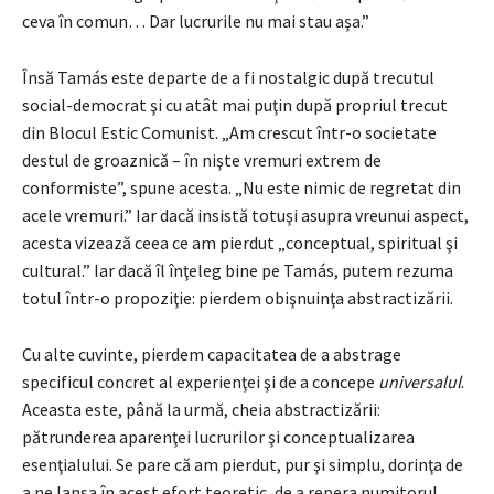
ceva în comun… Dar lucrurile nu mai stau aşa.”
Însă Tamás este departe de a fi nostalgic după trecutul
social-democrat şi cu atât mai puţin după propriul trecut
din Blocul Estic Comunist. „Am crescut într-o societate
destul de groaznică – în nişte vremuri extrem de
conformiste”, spune acesta. „Nu este nimic de regretat din
acele vremuri.” Iar dacă insistă totuşi asupra vreunui aspect,
acesta vizează ceea ce am pierdut „conceptual, spiritual şi
cultural.” Iar dacă îl înţeleg bine pe Tamás, putem rezuma
totul într-o propoziţie: pierdem obişnuinţa abstractizării.
Cu alte cuvinte, pierdem capacitatea de a abstrage
specificul concret al experienţei şi de a concepe
universalul
.
Aceasta este, până la urmă, cheia abstractizării:
pătrunderea aparenţei lucrurilor şi conceptualizarea
esenţialului. Se pare că am pierdut, pur şi simplu, dorinţa de
a ne lansa în acest efort teoretic, de a repera numitorul