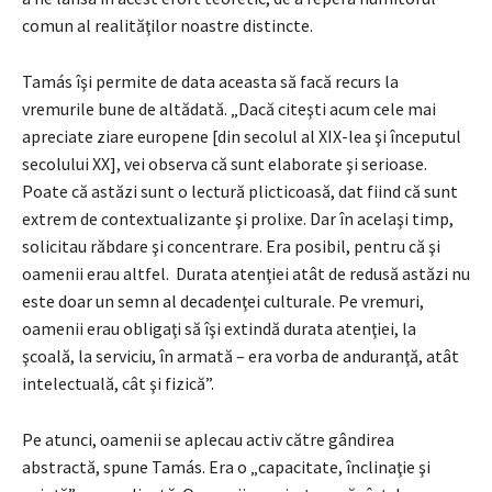
comun al realităţilor noastre distincte.
Tamás îşi permite de data aceasta să facă recurs la
vremurile bune de altădată. „Dacă citeşti acum cele mai
apreciate ziare europene [din secolul al XIX-lea şi începutul
secolului XX], vei observa că sunt elaborate şi serioase.
Poate că astăzi sunt o lectură plicticoasă, dat fiind că sunt
extrem de contextualizante şi prolixe. Dar în acelaşi timp,
solicitau răbdare şi concentrare. Era posibil, pentru că şi
oamenii erau altfel. Durata atenţiei atât de redusă astăzi nu
este doar un semn al decadenţei culturale. Pe vremuri,
oamenii erau obligaţi să îşi extindă durata atenţiei, la
şcoală, la serviciu, în armată – era vorba de anduranţă, atât
intelectuală, cât şi fizică”.
Pe atunci, oamenii se aplecau activ către gândirea
abstractă, spune Tamás. Era o „capacitate, înclinaţie şi