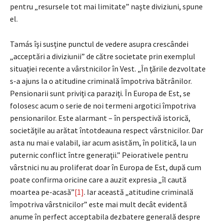
pentru „resursele tot mai limitate” naşte diviziuni, spune
el.
Tamás îşi susţine punctul de vedere asupra crescândei
„acceptări a diviziunii” de către societate prin exemplul
situaţiei recente a vârstnicilor în Vest. „În ţările dezvoltate
s-a ajuns la o atitudine criminală împotriva bătrânilor.
Pensionarii sunt priviţi ca paraziţi. În Europa de Est, se
folosesc acum o serie de noi termeni argotici împotriva
pensionarilor. Este alarmant – în perspectivă istorică,
societăţile au arătat întotdeauna respect vârstnicilor. Dar
asta nu mai e valabil, iar acum asistăm, în politică, la un
puternic conflict între generaţii.” Peiorativele pentru
vârstnici nu au proliferat doar în Europa de Est, după cum
poate confirma oricine care a auzit expresia „îl caută
moartea pe-acasă”
[1]
. Iar această „atitudine criminală
împotriva vârstnicilor” este mai mult decât evidentă
anume în perfect acceptabila dezbatere generală despre