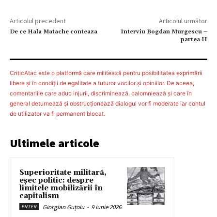
Articolul precedent
Articolul următor
De ce Hala Matache conteaza
Interviu Bogdan Murgescu –
partea II
CriticAtac este o platformă care militează pentru posibilitatea exprimării
libere şi în condiţii de egalitate a tuturor vocilor şi opiniilor. De aceea,
comentariile care aduc injurii, discriminează, calomniează şi care în
general deturnează şi obstrucţionează dialogul vor fi moderate iar contul
de utilizator va fi permanent blocat.
Ultimele articole
Superioritate militară,
eșec politic: despre
limitele mobilizării în
capitalism
Giorgian Guțoiu
-
9 iunie 2026
ENTER