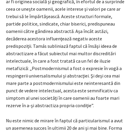
ar fi originea socială şi geografică, în efortul de a surprinde
ceea ce uneşte oamenii, acele interese şi valori pe care ar
trebui să le împărtăşească. Aceste structuri formale,
partide politice, sindicate, chiar biserici, predispuneau
oamenii către gândirea abstractă. Așa încât astăzi,
decăderea acestora influenţează negativ aceste
predispoziţii. Tamás subliniază faptul că însăşi ideea de
abstractizare a făcut subiectul mai multor discreditări
intelectuale, în care a fost tratată ca un fel de iluzie
metafizică: „Postmodernismul a fost o expresie în vogă a
respingerii universalismului şi abstracţiei. Şi deşi cea mai
mare parte a postmodernismului este neinteresantă din
punct de vedere intelectual, acesta este semnificativ ca
simptom al unei societăţi în care oamenii au foarte mari
rezerve în a-şi abstractiza propria condiţie”.
Nu este nimic de mirare în faptul că particularismul a avut
un asemenea succes în ultimii 20 de ani şi mai bine. Forma