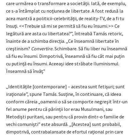
care urmărea o transformare a societăţii. Iată, de exemplu,
ce s-a întâmplat cu noţiunea de libertate. A fost redusă la
acea mantră a politicii-celebrităţii, de reality-TV, de a fi tu
însuţi. <<Trebuie să mi se permită să fiu eu însumi.>> Ce
legătură are asta cu libertatea?”, întreabă Tamás retoric,
înainte de a schimba direcţia. „Ce înseamnă libertate în
creştinism?
Convertire.
Schimbare. Să fiu liber nu înseamnă
să fiu eu însumi. Dimpotrivă, înseamnă să fiu cât mai puţin
cu putinţă eu însumi. Aceeaşi idee străbate Iluminismul.
Înseamnă să învăţ.”
„Identităţile [contemporane] – acestea sunt fetişuri; sunt
iraţionale”, spune Tamás. Susţine, în continuare, că ideea
conform căreia „oamenii o să se comporte negreşit într-un
fel anume pentru că părinţii lor erau Musulmani, sau
Metodişti puritani, sau pentru că provin dintr-o familie de
vechi comunişti” este absurdă. „[Acestea] sunt probabil,
dimpotrivă, contrabalansate de efortul raţional prin care