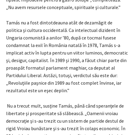
„Nu avem resursele conceptuale, spirituale şi culturale.”
Tamás nu a fost dintotdeauna atât de dezamăgit de
politica şi cultura occidentală. Ca intelectual dizident în
Ungaria comunistă a anilor ’80, după ce tocmai fusese
condamnat la exil în România natală în 1978, Tamás s-a
implicat activ în lupta pentru un viitor luminos, democratic
şi, desigur, capitalist. În 1989 şi 1990, a făcut chiar parte din
proaspăt formatul parlament maghiar, ca deputat al
Partidului Liberal. Astăzi, totuşi, verdictul său este dur:
„Revoluţiile paşnice din 1989 au fost complet învinse, iar
rezultatul este un eşec deplin.”
Nu a trecut mult, susţine Tamás, până când speranţele de
libertate şi prosperitate să slăbească. „Oamenii vroiau
democraţie şi s-au trezit cu un sistem de partide destul de
rigid. Vroiau bunăstare şi s-au trezit în colaps economic. În