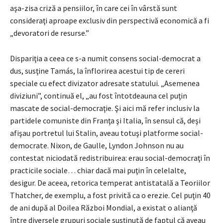
aşa-zisa criză a pensiilor, în care cei în vârstă sunt
consideraţi aproape exclusiv din perspectivă economică a fi
„devoratori de resurse.”
Dispariţia a ceea ce s-a numit consens social-democrat a
dus, susţine Tamás, la înflorirea acestui tip de cereri
speciale cu efect divizator adresate statului. „Asemenea
diviziuni”, continuă el, „au fost întotdeauna cel puţin
mascate de social-democraţie. Şi aici mă refer inclusiv la
partidele comuniste din Franţa şi Italia, în sensul că, deşi
afişau portretul lui Stalin, aveau totuşi platforme social-
democrate. Nixon, de Gaulle, Lyndon Johnson nu au
contestat niciodată redistribuirea: erau social-democraţi în
practicile sociale… chiar dacă mai puţin în celelalte,
desigur. De aceea, retorica temperat antistatală a Teoriilor
Thatcher, de exemplu, a fost privită ca o erezie. Cel puţin 40
de ani după al Doilea Război Mondial, a existat o alianţă
între diversele grupuri sociale susţinută de faptul că aveau