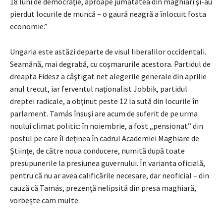
18 luni de democraţie, aproape jumătatea din maghiari şi-au
pierdut locurile de muncă – o gaură neagră a înlocuit fosta
economie.”
Ungaria este astăzi departe de visul liberalilor occidentali.
Seamănă, mai degrabă, cu coşmarurile acestora. Partidul de
dreapta Fidesz a câştigat net alegerile generale din aprilie
anul trecut, iar ferventul naţionalist Jobbik, partidul
dreptei radicale, a obţinut peste 12 la sută din locurile în
parlament. Tamás însuşi are acum de suferit de pe urma
noului climat politic: în noiembrie, a fost „pensionat” din
postul pe care îl deţinea în cadrul Academiei Maghiare de
Ştiinţe, de către noua conducere, numită după toate
presupunerile la presiunea guvernului. În varianta oficială,
pentru că nu ar avea calificările necesare, dar neoficial – din
cauză că Tamás, prezenţă nelipsită din presa maghiară,
vorbeşte cam multe.