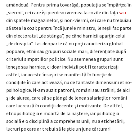
amândouă. Pentru prima tovarăşă, populaţia se împărţea în
„viermi”, cei care îşi pierdeau vremea la cozile din faţa
sau
din spatele magazinelor, şi non-viermi, cei care nu trebuiau
să stea la cozi; pentru încă junele ministru, leneşii fac parte
din electoratul „de stânga”, pe când harnicii aparţin celui
„de dreapta”. Las deoparte că nu poţi caracteriza global
popoare, etnii sau grupuri sociale mari, diferenţiate după
criteriul simpatiilor politice. Nu asemenea grupuri sunt
leneşe sau harnice, ci doar indivizii pot fi caracterizaţi
astfel, iar aceste însuşiri se manifestă în funcţie de
condiţiile în care activează, nu de fantaste dimensiuni etno-
psihologice. N-am auzit patroni, români sau străini, de aici
şi de aiurea, care să se plângă de lenea salariaţilor români
care lucrează în condiţii decente şi motivante. De altfel,
etnopsihologia e moartă de la naştere, iar psihologia
socială e o disciplină a comprehensiunii, nu a etichetării,
lucruri pe care ar trebui să le ştie un june cărturar!