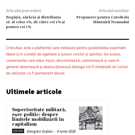
Articolul precedent
Articolul următor
Bogăția, sărăcia și distribuția
Propunere pentru Catedrala
ei: al celor 1%, de către cei 1% și
Mântuirii Neamului
pentru cei 1%
CriticAtac este o platformă care militează pentru posibilitatea exprimării
libere şi în condiţii de egalitate a tuturor vocilor şi opiniilor. De aceea,
comentariile care aduc injurii, discriminează, calomniează şi care în
general deturnează şi obstrucţionează dialogul vor fi moderate iar contul
de utilizator va fi permanent blocat.
Ultimele articole
Superioritate militară,
eșec politic: despre
limitele mobilizării în
capitalism
Giorgian Guțoiu
-
9 iunie 2026
ENTER