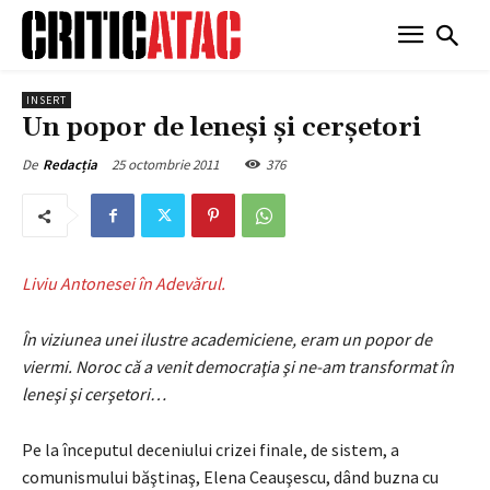
INSERT
Un popor de leneşi şi cerşetori
25 octombrie 2011
376
De
Redacția
Liviu Antonesei în Adevărul.
În viziunea unei ilustre academiciene, eram un popor de
viermi. Noroc că a venit democraţia şi ne-am transformat în
leneşi şi cerşetori…
Pe la începutul deceniului crizei finale, de sistem, a
comunismului băştinaş, Elena Ceauşescu, dând buzna cu