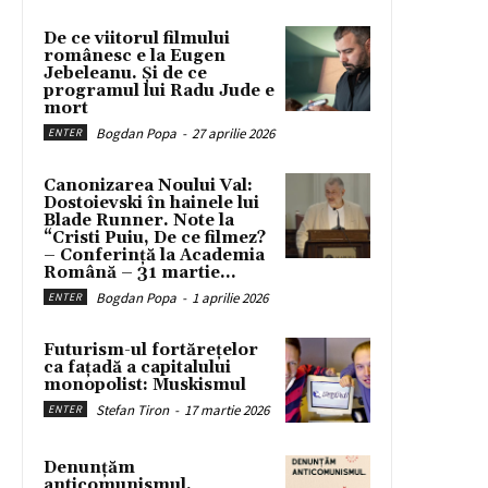
De ce viitorul filmului
românesc e la Eugen
Jebeleanu. Și de ce
programul lui Radu Jude e
mort
Bogdan Popa
-
27 aprilie 2026
ENTER
Canonizarea Noului Val:
Dostoievski în hainele lui
Blade Runner. Note la
“Cristi Puiu, De ce filmez?
– Conferință la Academia
Română – 31 martie...
Bogdan Popa
-
1 aprilie 2026
ENTER
Futurism-ul fortărețelor
ca fațadă a capitalului
monopolist: Muskismul
Stefan Tiron
-
17 martie 2026
ENTER
Denunțăm
anticomunismul.