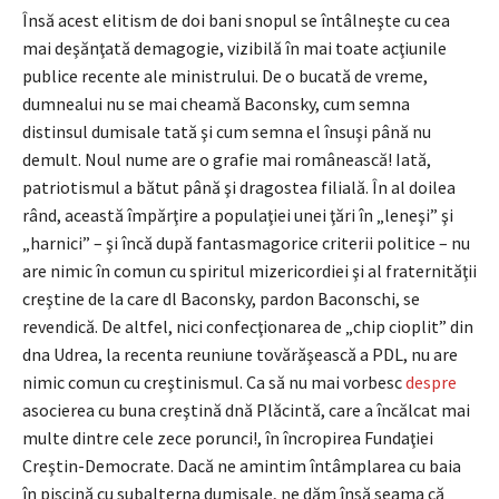
Însă acest elitism de doi bani snopul se întâlneşte cu cea
mai deşănţată demagogie, vizibilă în mai toate acţiunile
publice recente ale ministrului. De o bucată de vreme,
dumnealui nu se mai cheamă Baconsky, cum semna
distinsul dumisale tată şi cum semna el însuşi până nu
demult. Noul nume are o grafie mai românească! Iată,
patriotismul a bătut până şi dragostea filială. În al doilea
rând, această împărţire a populaţiei unei ţări în „leneşi” şi
„harnici” – şi încă după fantasmagorice criterii politice – nu
are nimic în comun cu spiritul mizericordiei şi al fraternităţii
creştine de la care dl Baconsky, pardon Baconschi, se
revendică. De altfel, nici confecţionarea de „chip cioplit” din
dna Udrea, la recenta reuniune tovărăşească a PDL, nu are
nimic comun cu creştinismul. Ca să nu mai vorbesc
despre
asocierea cu buna creştină dnă Plăcintă, care a încălcat mai
multe dintre cele zece porunci!, în încropirea Fundaţiei
Creştin-Democrate. Dacă ne amintim întâmplarea cu baia
în piscină cu subalterna dumisale, ne dăm însă seama că