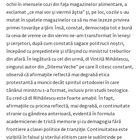
ochii în imensele cozi din faţa magazinelor alimentare, a
exclamat „ce mai vor şi viermii ăştia” şi, pe loc, cozile s-au
mutat în spatele magazinelor ca să nu mai lezeze privirea
primei tovarăşe a ţării. Însă, constat, democraţia tot e bună
la ceva de vreme ce din viermi ne-am transformat în leneşi
şi cerşetori, după cum constată sagace politrucii noştri,
începând cu preşedintele şi sfârşind cu ministrul treburilor
din afară. În legătură cu cel din urmă, dl Vintilă Mihăilescu,
singurul autor din „Dilema Veche” pe care îl citesc constant,
observă că afirmaţiile reflectă mai degrabă etica
protestantă a muncii decât spiritul ortodoxiei în care
tânărul ministru s-a format, inclusiv prin studii teologice.
Eu cred că dl Mihăilescu este foarte amabil. În fapt,
afirmaţiile cu pricina reflectă, mai degrabă, o continuitate
stranie cu gândirea anterioară, evidentă în formula
academicienei de tristă memorie şi cu demagogia fără
frontiere a clasei politice de tranziţie. Continuitatea este
vizibilă în falsul şi sterilul elitism care le subîntinde pe