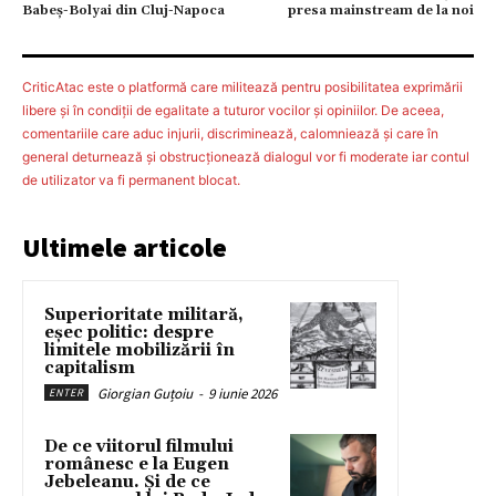
Babeş-Bolyai din Cluj-Napoca
presa mainstream de la noi
CriticAtac este o platformă care militează pentru posibilitatea exprimării
libere şi în condiţii de egalitate a tuturor vocilor şi opiniilor. De aceea,
comentariile care aduc injurii, discriminează, calomniează şi care în
general deturnează şi obstrucţionează dialogul vor fi moderate iar contul
de utilizator va fi permanent blocat.
Ultimele articole
Superioritate militară,
eșec politic: despre
limitele mobilizării în
capitalism
Giorgian Guțoiu
-
9 iunie 2026
ENTER
De ce viitorul filmului
românesc e la Eugen
Jebeleanu. Și de ce