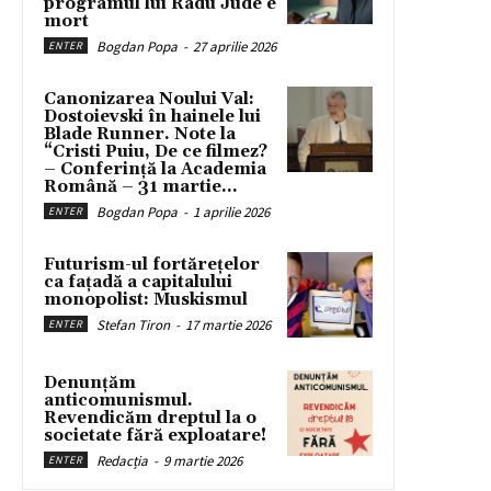
programul lui Radu Jude e
mort
Bogdan Popa
-
27 aprilie 2026
ENTER
Canonizarea Noului Val:
Dostoievski în hainele lui
Blade Runner. Note la
“Cristi Puiu, De ce filmez?
– Conferință la Academia
Română – 31 martie...
Bogdan Popa
-
1 aprilie 2026
ENTER
Futurism-ul fortărețelor
ca fațadă a capitalului
monopolist: Muskismul
Stefan Tiron
-
17 martie 2026
ENTER
Denunțăm
anticomunismul.
Revendicăm dreptul la o
societate fără exploatare!
Redacția
-
9 martie 2026
ENTER