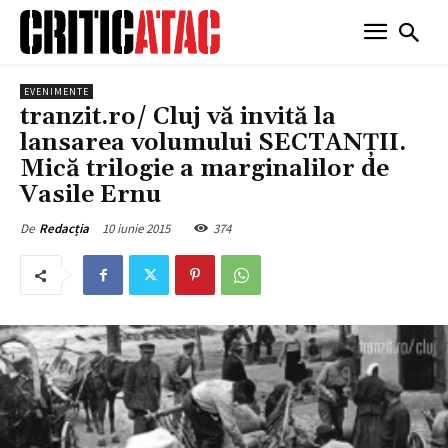
EVENIMENTE
tranzit.ro/ Cluj vă invită la
lansarea volumului SECTANȚII.
Mică trilogie a marginalilor de
Vasile Ernu
10 iunie 2015
374
De
Redacția