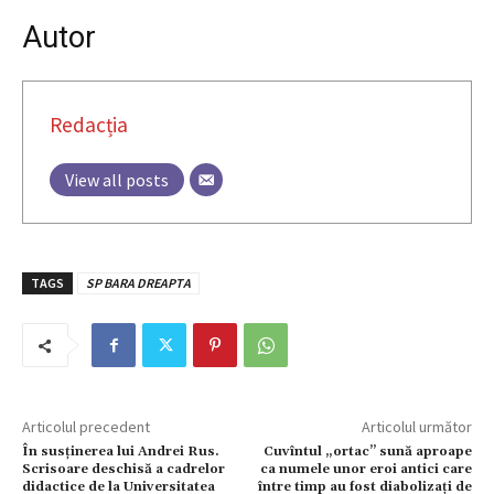
Autor
Redacția
View all posts
TAGS
SP BARA DREAPTA
Articolul precedent
Articolul următor
În susţinerea lui Andrei Rus.
Cuvîntul „ortac” sună aproape
Scrisoare deschisă a cadrelor
ca numele unor eroi antici care
didactice de la Universitatea
între timp au fost diabolizaţi de