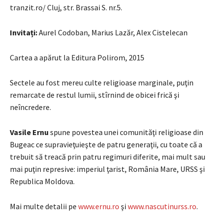
tranzit.ro/ Cluj, str. Brassai S. nr.5.
Invitați:
Aurel Codoban, Marius Lazăr, Alex Cistelecan
Cartea a apărut la Editura Polirom, 2015
Sectele au fost mereu culte religioase marginale, puţin
remarcate de restul lumii, stîrnind de obicei frică şi
neîncredere.
Vasile Ernu
spune povestea unei comunităţi religioase din
Bugeac ce supravieţuieşte de patru generaţii, cu toate că a
trebuit să treacă prin patru regimuri diferite, mai mult sau
mai puţin represive: imperiul ţarist, România Mare, URSS şi
Republica Moldova.
Mai multe detalii pe
www.ernu.ro
şi
www.nascutinurss.ro
.