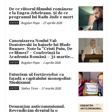
De ce viitorul filmului românesc
e la Eugen Jebeleanu. Și de ce
programul lui Radu Jude e mort
Bogdan Popa
-
27 aprilie 2026
ENTER
Canonizarea Noului Val:
Dostoievski în hainele lui Blade
Runner. Note la “Cristi Puiu, De
ce filmez? – Conferință la
Academia Română – 31 martie...
Bogdan Popa
-
1 aprilie 2026
ENTER
Futurism-ul fortărețelor ca
fațadă a capitalului monopolist:
Muskismul
Stefan Tiron
-
17 martie 2026
ENTER
Denunțăm anticomunismul.
Revendicăm dreptul la o