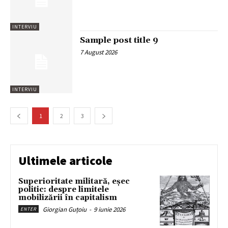
INTERVIU
Sample post title 9
7 August 2026
INTERVIU
1
2
3
Ultimele articole
Superioritate militară, eșec
politic: despre limitele
mobilizării în capitalism
Giorgian Guțoiu
-
9 iunie 2026
ENTER