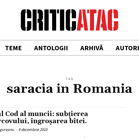
TEME
ANTOLOGII
ARHIVĂ
AUTOR
TAG
saracia in Romania
l Cod al muncii: subțierea
covului, îngroșarea bîtei.
gureanu
-
9 decembrie 2010