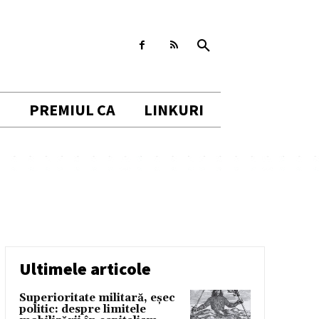
I
PREMIUL CA
LINKURI
Ultimele articole
Superioritate militară, eșec
politic: despre limitele