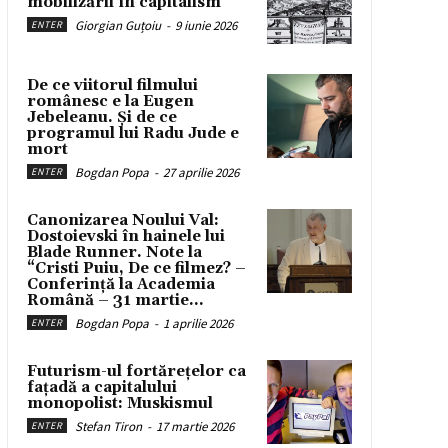
mobilizării în capitalism
Giorgian Guțoiu
-
9 iunie 2026
ENTER
De ce viitorul filmului
românesc e la Eugen
Jebeleanu. Și de ce
programul lui Radu Jude e
mort
Bogdan Popa
-
27 aprilie 2026
ENTER
Canonizarea Noului Val:
Dostoievski în hainele lui
Blade Runner. Note la
“Cristi Puiu, De ce filmez? –
Conferință la Academia
Română – 31 martie...
Bogdan Popa
-
1 aprilie 2026
ENTER
Futurism-ul fortărețelor ca
fațadă a capitalului
monopolist: Muskismul
Stefan Tiron
-
17 martie 2026
ENTER