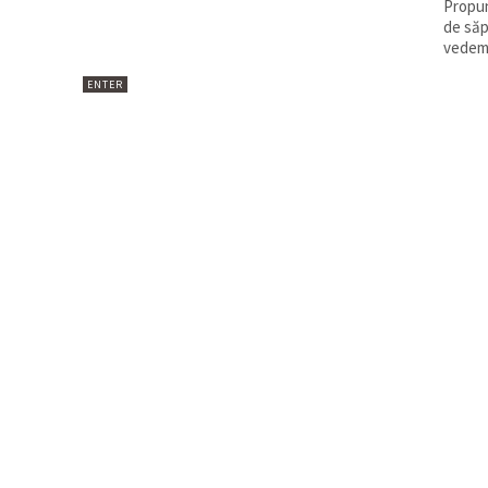
Propun
de săp
vedem 
ENTER