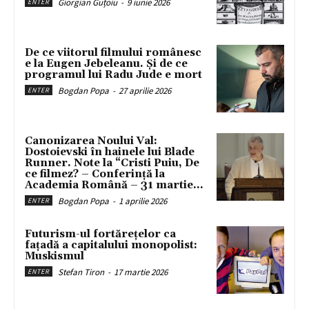
Giorgian Guțoiu
-
9 iunie 2026
ENTER
De ce viitorul filmului românesc
e la Eugen Jebeleanu. Și de ce
programul lui Radu Jude e mort
Bogdan Popa
-
27 aprilie 2026
ENTER
Canonizarea Noului Val:
Dostoievski în hainele lui Blade
Runner. Note la “Cristi Puiu, De
ce filmez? – Conferință la
Academia Română – 31 martie...
Bogdan Popa
-
1 aprilie 2026
ENTER
Futurism-ul fortărețelor ca
fațadă a capitalului monopolist:
Muskismul
Stefan Tiron
-
17 martie 2026
ENTER