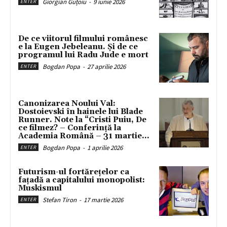
Giorgian Guțoiu
-
9 iunie 2026
ENTER
De ce viitorul filmului românesc
e la Eugen Jebeleanu. Și de ce
programul lui Radu Jude e mort
Bogdan Popa
-
27 aprilie 2026
ENTER
Canonizarea Noului Val:
Dostoievski în hainele lui Blade
Runner. Note la “Cristi Puiu, De
ce filmez? – Conferință la
Academia Română – 31 martie...
Bogdan Popa
-
1 aprilie 2026
ENTER
Futurism-ul fortărețelor ca
fațadă a capitalului monopolist:
Muskismul
Stefan Tiron
-
17 martie 2026
ENTER