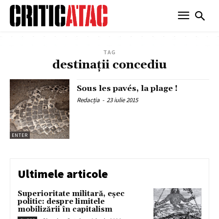
TAG
destinații concediu
Sous les pavés, la plage !
Redacția
-
23 iulie 2015
ENTER
Ultimele articole
Superioritate militară, eșec
politic: despre limitele
mobilizării în capitalism