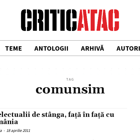
TEME
ANTOLOGII
ARHIVĂ
AUTOR
TAG
comunsim
electualii de stânga, față în față cu
mânia
ia
-
18 aprilie 2011