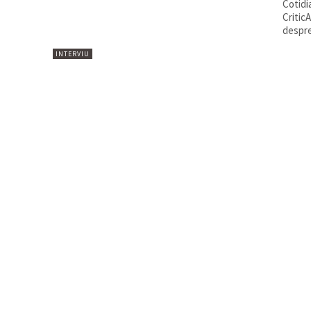
Cotidi
Critic
despre 
INTERVIU