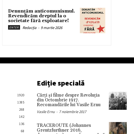
Denunțăm anticomunismul.
Revendicăm dreptul la o
societate fără exploatare!
Redacția
-
9 martie 2026
ENTER
Ediție specială
Cărţi şi filme despre Revoluţia
1920
din Octombrie 1917.
1385
Recomandările lui Vasile Ernu
268
Vasile Ernu
-
7 noiembrie 2017
142
136
TRACEROUTE (Johannes
Grentzfurthner 2016,
68