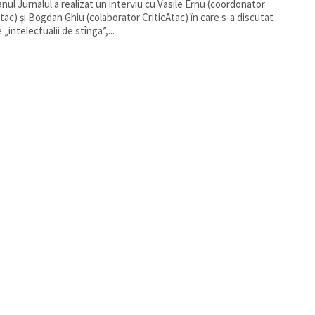
anul Jurnalul a realizat un interviu cu Vasile Ernu (coordonator
Atac) şi Bogdan Ghiu (colaborator CriticAtac) în care s-a discutat
„intelectualii de stînga”,...