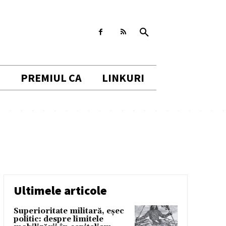
I
PREMIUL CA
LINKURI
Ultimele articole
Superioritate militară, eșec
politic: despre limitele