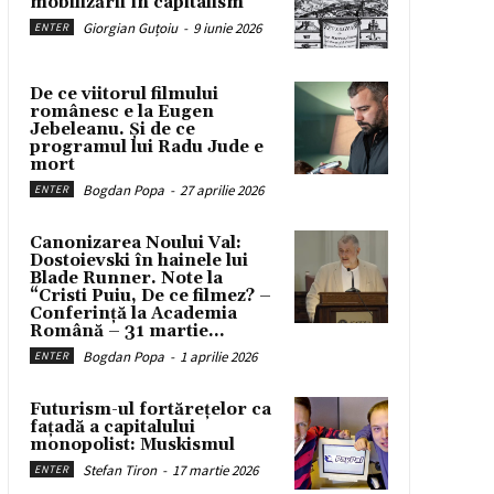
mobilizării în capitalism
Giorgian Guțoiu
-
9 iunie 2026
ENTER
De ce viitorul filmului
românesc e la Eugen
Jebeleanu. Și de ce
programul lui Radu Jude e
mort
Bogdan Popa
-
27 aprilie 2026
ENTER
Canonizarea Noului Val:
Dostoievski în hainele lui
Blade Runner. Note la
“Cristi Puiu, De ce filmez? –
Conferință la Academia
Română – 31 martie...
Bogdan Popa
-
1 aprilie 2026
ENTER
Futurism-ul fortărețelor ca
fațadă a capitalului
monopolist: Muskismul
Stefan Tiron
-
17 martie 2026
ENTER