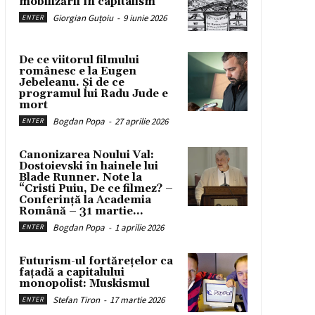
mobilizării în capitalism
Giorgian Guțoiu
-
9 iunie 2026
ENTER
De ce viitorul filmului
românesc e la Eugen
Jebeleanu. Și de ce
programul lui Radu Jude e
mort
Bogdan Popa
-
27 aprilie 2026
ENTER
Canonizarea Noului Val:
Dostoievski în hainele lui
Blade Runner. Note la
“Cristi Puiu, De ce filmez? –
Conferință la Academia
Română – 31 martie...
Bogdan Popa
-
1 aprilie 2026
ENTER
Futurism-ul fortărețelor ca
fațadă a capitalului
monopolist: Muskismul
Stefan Tiron
-
17 martie 2026
ENTER