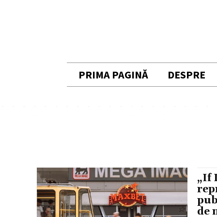
PRIMA PAGINĂ
DESPRE
„If
rep
pub
de 