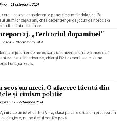
 Dima
-
11 octombrie 2024
ucere – câteva considerente generale și metodologice Pe
sul ultimilor câțiva ani, criza dependenței de jocuri de noroc s-a
t în România: atât în ce...
oreportaj. „Teritoriul dopaminei”
 Cioacă
-
10 octombrie 2024
 dedicate jocurilor de noroc sunt un univers închis. Să încerci să
ntezi vizual interioarele, chiar și fără oameni, e o misiune
bilă. Funcționează...
a scos un meci. O afacere făcută din
ăcie și cinism politic
Rogozanu
-
9 octombrie 2024
, îmi zice un isteț dintr-a VII-a, clasă pe care o luasem proaspăt în
 ca diriginte, nu ne dați și nouă o poză...