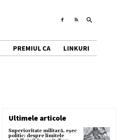
I
PREMIUL CA
LINKURI
Ultimele articole
Superioritate militară, eșec
politic: despre limitele