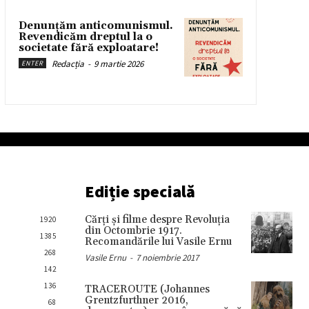
Denunțăm anticomunismul.
Revendicăm dreptul la o
societate fără exploatare!
Redacția
-
9 martie 2026
ENTER
Ediție specială
Cărţi şi filme despre Revoluţia
1920
din Octombrie 1917.
1385
Recomandările lui Vasile Ernu
268
Vasile Ernu
-
7 noiembrie 2017
142
136
TRACEROUTE (Johannes
Grentzfurthner 2016,
68