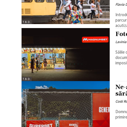
Flavia
Introd
parcur
T.B.D.
acutiza
Fot
Lavinia
Sălile
docume
imposi
T.B.D.
Ne-
săr
Costi 
Domnu‘
primire