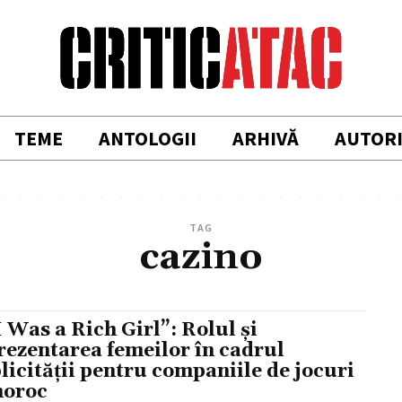
TEME
ANTOLOGII
ARHIVĂ
AUTOR
TAG
cazino
 I Was a Rich Girl”: Rolul și
rezentarea femeilor în cadrul
licității pentru companiile de jocuri
noroc