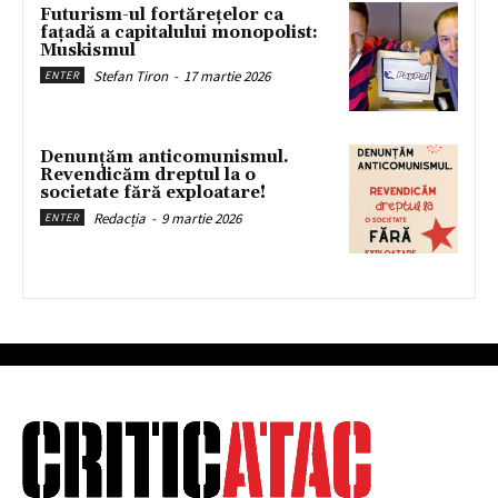
Futurism-ul fortărețelor ca
fațadă a capitalului monopolist:
Muskismul
Stefan Tiron
-
17 martie 2026
ENTER
Denunțăm anticomunismul.
Revendicăm dreptul la o
societate fără exploatare!
Redacția
-
9 martie 2026
ENTER