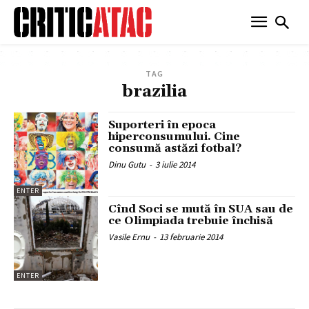
TAG
brazilia
Suporteri în epoca
hiperconsumului. Cine
consumă astăzi fotbal?
Dinu Gutu
-
3 iulie 2014
ENTER
Cînd Soci se mută în SUA sau de
ce Olimpiada trebuie închisă
Vasile Ernu
-
13 februarie 2014
ENTER