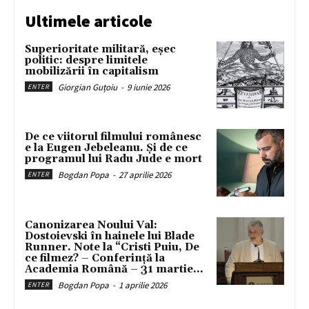
Ultimele articole
Superioritate militară, eșec
politic: despre limitele
mobilizării în capitalism
Giorgian Guțoiu
-
9 iunie 2026
ENTER
De ce viitorul filmului românesc
e la Eugen Jebeleanu. Și de ce
programul lui Radu Jude e mort
Bogdan Popa
-
27 aprilie 2026
ENTER
Canonizarea Noului Val:
Dostoievski în hainele lui Blade
Runner. Note la “Cristi Puiu, De
ce filmez? – Conferință la
Academia Română – 31 martie...
Bogdan Popa
-
1 aprilie 2026
ENTER