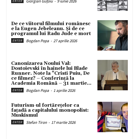
Giorgian Guțoiu
-
9 iunie 2026
ENTER
De ce viitorul filmului românesc
e la Eugen Jebeleanu. Și de ce
programul lui Radu Jude e mort
Bogdan Popa
-
27 aprilie 2026
ENTER
Canonizarea Noului Val:
Dostoievski în hainele lui Blade
Runner. Note la “Cristi Puiu, De
ce filmez? – Conferință la
Academia Română – 31 martie...
Bogdan Popa
-
1 aprilie 2026
ENTER
Futurism-ul fortărețelor ca
fațadă a capitalului monopolist:
Muskismul
Stefan Tiron
-
17 martie 2026
ENTER