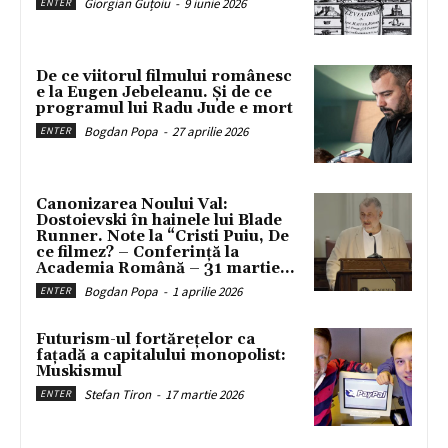
Giorgian Guțoiu
-
9 iunie 2026
ENTER
De ce viitorul filmului românesc
e la Eugen Jebeleanu. Și de ce
programul lui Radu Jude e mort
Bogdan Popa
-
27 aprilie 2026
ENTER
Canonizarea Noului Val:
Dostoievski în hainele lui Blade
Runner. Note la “Cristi Puiu, De
ce filmez? – Conferință la
Academia Română – 31 martie...
Bogdan Popa
-
1 aprilie 2026
ENTER
Futurism-ul fortărețelor ca
fațadă a capitalului monopolist:
Muskismul
Stefan Tiron
-
17 martie 2026
ENTER