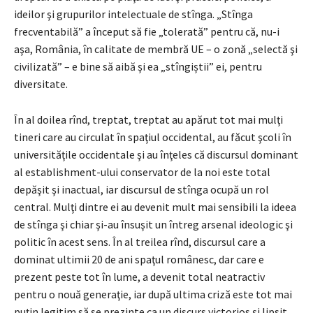
ideilor şi grupurilor intelectuale de stînga. „Stînga
frecventabilă” a început să fie „tolerată” pentru că, nu-i
aşa, România, în calitate de membră UE – o zonă „selectă şi
civilizată” – e bine să aibă şi ea „stîngiștii” ei, pentru
diversitate.
În al doilea rînd, treptat, treptat au apărut tot mai mulţi
tineri care au circulat în spaţiul occidental, au făcut şcoli în
universităţile occidentale şi au înţeles că discursul dominant
al establishment-ului conservator de la noi este total
depăşit şi inactual, iar discursul de stînga ocupă un rol
central. Mulţi dintre ei au devenit mult mai sensibili la ideea
de stînga şi chiar şi-au însuşit un întreg arsenal ideologic şi
politic în acest sens. În al treilea rînd, discursul care a
dominat ultimii 20 de ani spaţul românesc, dar care e
prezent peste tot în lume, a devenit total neatractiv
pentru o nouă generaţie, iar după ultima criză este tot mai
puţin legitim să se prezinte ca un discurs victorios şi lipsit