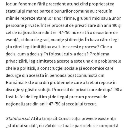
loc un fenomen fără precedent atunci cînd proprietatea
statului şi marea parte a bunurilor comune au trecut în
mîinile reprezentanţilor unor firme, grupuri mici sau a unor
persoane private. Între procesul de privatizare din anii ’90 şi
cel de naţionalizare dintre ’47-’50 nu există o deosebire de
esenţă, ci doar de grad, nuanţe şi direcţie. În baza căror legi
şi a cărei legitimităţi au avut loc aceste procese? Cine a
decis, cum a decis şi în folosul cui s-a decis? Problema
privatizării, legitimitatea acesteia este una din problemele
cheie a politicii, a construcției sociale şi economice care
decurge din aceasta în perioada postcomunistă din
România. Este una din problemele care a trebui repuse în
discuţie şi găsite soluţii. Procesul de privatizare de după ’90 a
fost la fel de ilegitim şi de ilegal precum procesul de
naţionalizare din anii ’47-’50 ai secolului trecut.
Statul social.
Atîta timp cît Constituţia prevede existenţa
„statului social”, nu văd de ce toate partidele se comportă