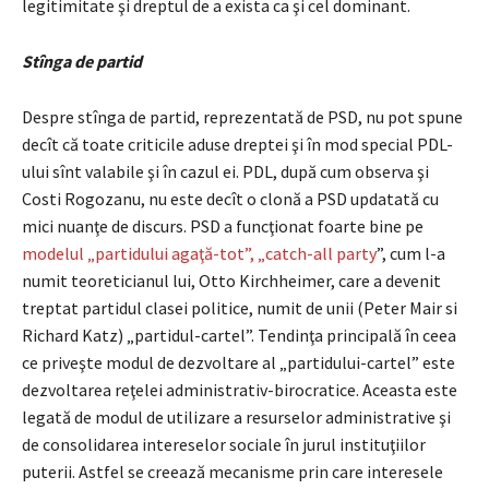
legitimitate şi dreptul de a exista ca şi cel dominant.
Stînga de partid
Despre stînga de partid, reprezentată de PSD, nu pot spune
decît că toate criticile aduse dreptei şi în mod special PDL-
ului sînt valabile şi în cazul ei. PDL, după cum observa şi
Costi Rogozanu, nu este decît o clonă a PSD updatată cu
mici nuanţe de discurs. PSD a funcţionat foarte bine pe
modelul „partidului agaţă-tot”, „catch-all party
”, cum l-a
numit teoreticianul lui, Otto Kirchheimer, care a devenit
treptat partidul clasei politice, numit de unii (Peter Mair si
Richard Katz) „partidul-cartel”. Tendinţa principală în ceea
ce priveşte modul de dezvoltare al „partidului-cartel” este
dezvoltarea reţelei administrativ-birocratice. Aceasta este
legată de modul de utilizare a resurselor administrative şi
de consolidarea intereselor sociale în jurul instituţiilor
puterii. Astfel se creează mecanisme prin care interesele