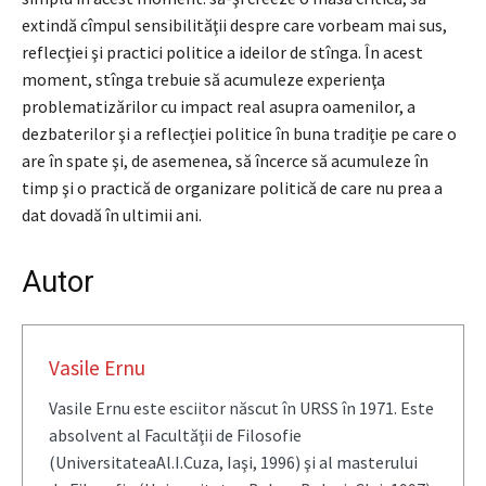
extindă cîmpul sensibilităţii despre care vorbeam mai sus,
reflecţiei şi practici politice a ideilor de stînga. În acest
moment, stînga trebuie să acumuleze experienţa
problematizărilor cu impact real asupra oamenilor, a
dezbaterilor şi a reflecţiei politice în buna tradiţie pe care o
are în spate şi, de asemenea, să încerce să acumuleze în
timp şi o practică de organizare politică de care nu prea a
dat dovadă în ultimii ani.
Autor
Vasile Ernu
Vasile Ernu este esciitor născut în URSS în 1971. Este
absolvent al Facultăţii de Filosofie
(UniversitateaAl.I.Cuza, Iaşi, 1996) şi al masterului