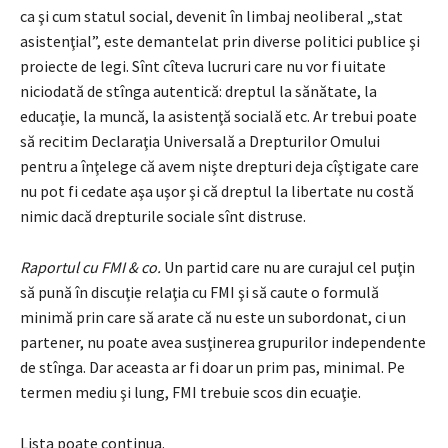
ca şi cum statul social, devenit în limbaj neoliberal „stat
asistenţial”, este demantelat prin diverse politici publice şi
proiecte de legi. Sînt cîteva lucruri care nu vor fi uitate
niciodată de stînga autentică: dreptul la sănătate, la
educaţie, la muncă, la asistenţă socială etc. Ar trebui poate
să recitim Declaraţia Universală a Drepturilor Omului
pentru a înţelege că avem nişte drepturi deja cîştigate care
nu pot fi cedate aşa uşor şi că dreptul la libertate nu costă
nimic dacă drepturile sociale sînt distruse.
Raportul cu FMI & co.
Un partid care nu are curajul cel puţin
să pună în discuţie relaţia cu FMI şi să caute o formulă
minimă prin care să arate că nu este un subordonat, ci un
partener, nu poate avea susţinerea grupurilor independente
de stînga. Dar aceasta ar fi doar un prim pas, minimal. Pe
termen mediu şi lung, FMI trebuie scos din ecuaţie.
Lista poate continua.