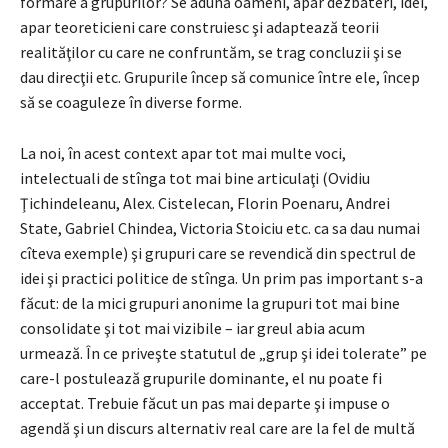
formare a grupurilor? Se adună oameni, apar dezbateri, idei,
apar teoreticieni care construiesc şi adaptează teorii
realităţilor cu care ne confruntăm, se trag concluzii şi se
dau direcţii etc. Grupurile încep să comunice între ele, încep
să se coaguleze în diverse forme.
La noi, în acest context apar tot mai multe voci,
intelectuali de stînga tot mai bine articulaţi (Ovidiu
Ţichindeleanu, Alex. Cistelecan, Florin Poenaru, Andrei
State, Gabriel Chindea, Victoria Stoiciu etc. ca sa dau numai
cîteva exemple) şi grupuri care se revendică din spectrul de
idei şi practici politice de stînga. Un prim pas important s-a
făcut: de la mici grupuri anonime la grupuri tot mai bine
consolidate şi tot mai vizibile – iar greul abia acum
urmează. În ce priveşte statutul de „grup şi idei tolerate” pe
care-l postulează grupurile dominante, el nu poate fi
acceptat. Trebuie făcut un pas mai departe şi impuse o
agendă şi un discurs alternativ real care are la fel de multă