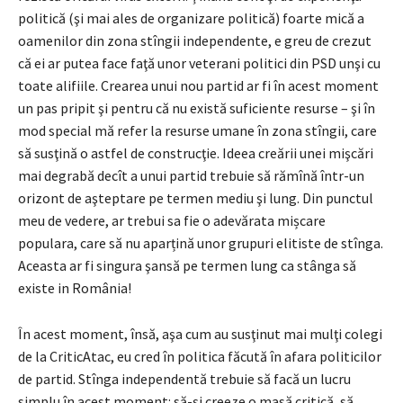
politică (şi mai ales de organizare politică) foarte mică a
oamenilor din zona stîngii independente, e greu de crezut
că ei ar putea face faţă unor veterani politici din PSD unşi cu
toate alifiile. Crearea unui nou partid ar fi în acest moment
un pas pripit şi pentru că nu există suficiente resurse – şi în
mod special mă refer la resurse umane în zona stîngii, care
să susţină o astfel de construcţie. Ideea creării unei mişcări
mai degrabă decît a unui partid trebuie să rămînă într-un
orizont de aşteptare pe termen mediu şi lung. Din punctul
meu de vedere, ar trebui sa fie o adevărata mișcare
populara, care să nu aparțină unor grupuri elitiste de stînga.
Aceasta ar fi singura şansă pe termen lung ca stânga să
existe in România!
În acest moment, însă, aşa cum au susţinut mai mulţi colegi
de la CriticAtac, eu cred în politica făcută în afara politicilor
de partid. Stînga independentă trebuie să facă un lucru
simplu în acest moment: să-şi creeze o masă critică, să