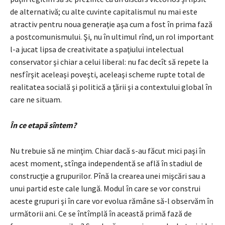
de alternativă; cu alte cuvinte capitalismul nu mai este
atractiv pentru noua generaţie aşa cum a fost în prima fază
a postcomunismului. Şi, nu în ultimul rînd, un rol important
l-a jucat lipsa de creativitate a spaţiului intelectual
conservator şi chiar a celui liberal: nu fac decît să repete la
nesfîrşit aceleaşi poveşti, aceleaşi scheme rupte total de
realitatea socială şi politică a ţării şi a contextului global în
care ne situam.
În ce etapă sîntem?
Nu trebuie să ne minţim. Chiar dacă s-au făcut mici paşi în
acest moment, stînga independentă se află în stadiul de
construcţie a grupurilor. Pînă la crearea unei mişcări sau a
unui partid este cale lungă. Modul în care se vor construi
aceste grupuri şi în care vor evolua rămâne să-l observăm în
următorii ani. Ce se întîmplă în această primă fază de