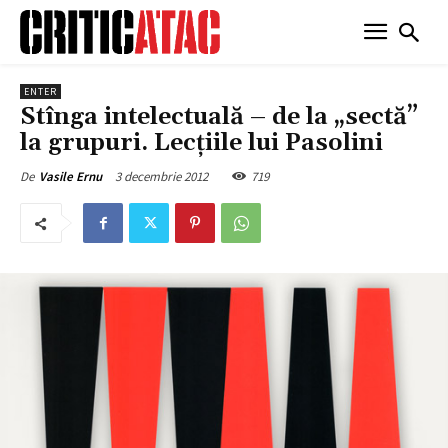
ENTER
Stînga intelectuală – de la „sectă”
la grupuri. Lecţiile lui Pasolini
3 decembrie 2012
719
De
Vasile Ernu