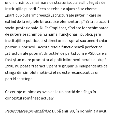
unui număr tot mai mare de straturi sociale sînt legate de
instituţiile puterii. Ceea ce tehnic a ajuns să se cheme
„partidul-puterii” creează „structuri ale puterii” care se
extind de la reţelele birocratice elementare pînă la structuri
socio-profesionale. Nu întîmplător, cînd are loc schimbarea
de putere se schimbă nu numai funcţionarii publici, şefii
instituțiilor publice, ci şi directorii de spital sau uneori chiar
portarii unor şcoli. Aceste reţele funcționează perfect ca
„structuri ale puterii”. Un astfel de partid cum e PSD, care a
fost şi un mare promotor al politicilor neoliberale de după
1990, nu poate fi atractiv pentru grupurile independente de
stînga din simplul motiv că el nu este recunoscut ca un
partid de stînga.
Ce cerinţe minime aş avea de la un partid de stînga în
contextul românesc actual?
Rediscutarea privatizărilor.
După anii ’90, în România a avut