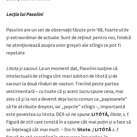
Lecţia lui Pasolini
Pasolini are un set de observaţii făcute prin ’68, foarte utile
şi extraordinar de actuale. Sunt de reţinut pentru noi, fiindcă
ne atenţionează asupra unor greşeli ale stîngii ce pot fi
repetate.
Litota şi sacoul.
La un moment dat, Pasolini susţine că
intelectualii de stînga sînt mari iubitori de litotă şi de
sacouri la două rînduri de nasturi. Trecînd peste partea
vestimentară – cu toate că şi acest lucru spune ceva, mai
ales că şi la noi a devenit deja lucru comun ca „papioanele”
să fie atribuite dreptei, iar „şepcile” stîngii –, importantă
este povestea cu litota. DEX-ul ne spune:
LITÓTĂ,
litote,
s. f.
Figură de stil care constă în a spune cât mai puțin și a face să
se înțeleagă cât mai mult. – Din fr.
litote. / LITÓTĂ
s. f.
figură de stil constând în atenuarea însușirilor, în