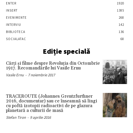
ENTER
1920
INSERT
1385
EVENIMENTE
268
INTERVIU
142
BIBLIOTECA
136
SOCIALATAC
68
Ediție specială
Cărţi şi filme despre Revoluţia din Octombrie
1917. Recomandările lui Vasile Ernu
Vasile Ernu
-
7 noiembrie 2017
TRACEROUTE (Johannes Grentzfurthner
2016, documentar) sau ce înseamnă să lingi
cu poftă izotopii radioactivi de pe glazura
planetară a culturii de masă
Stefan Tiron
-
9 aprilie 2016