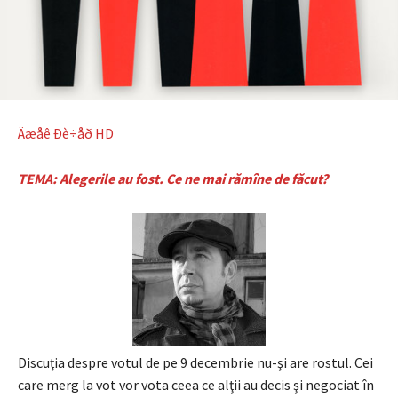
Äæåê Ðè÷åð HD
TEMA: Alegerile au fost. Ce ne mai rămîne de făcut?
Discuţia despre votul de pe 9 decembrie nu-şi are rostul. Cei
care merg la vot vor vota ceea ce alţii au decis şi negociat în