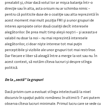
prealabil şi, chiar dacă votul lor ar mişca balanţa într-o
direcţie sau în alta, asta oricum nu ar schimba nimic –
pentru că politicile duse de o coaliţie sau alta reprezintă în
acest moment mai mult poziţia FMI şi a unor grupuri de
interes apropiate celor două coaliţii decît interesele
alegătorilor. De prea mult timp aleşii noştri – şi aceasta e
valabil nu doar la noi – nu mai reprezintă interesele
alegătorilor, ci doar nişte interese tot mai puţin
perceptibile şi vizibile ale unor grupuri tot mai restrînse.
Dar fiecare e liber să aleagă între a merge la vot sau nu. În
acest context, să notăm cîteva lucruri şi despre stînga
politică.
De la „sectă” la grupuri
Dacă privim cum a evoluat stînga intelectuală la nivel
discursiv în spaţiul public românesc în ultimii 5-7 ani putem
observa cîteva lucruri minimale. Primul lucru care se vede cu