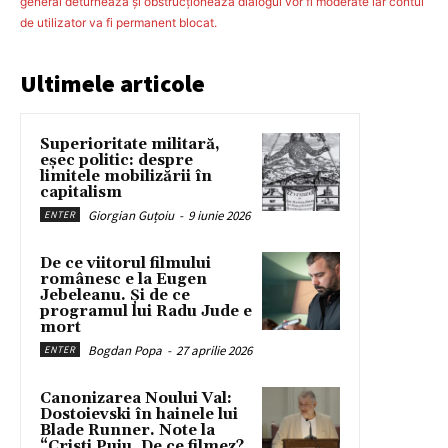
general deturnează şi obstrucţionează dialogul vor fi moderate iar contul
de utilizator va fi permanent blocat.
Ultimele articole
Superioritate militară,
eșec politic: despre
limitele mobilizării în
capitalism
Giorgian Guțoiu
-
9 iunie 2026
ENTER
De ce viitorul filmului
românesc e la Eugen
Jebeleanu. Și de ce
programul lui Radu Jude e
mort
Bogdan Popa
-
27 aprilie 2026
ENTER
Canonizarea Noului Val:
Dostoievski în hainele lui
Blade Runner. Note la
“Cristi Puiu, De ce filmez?