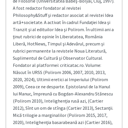
de Filosofie (Universitatea Babeş-Bolyai, Cluj, 1997).
A fost redactor fondator al revistei
Philosophy&Stuff şi redactor asociat al revistei Idea
artă+societate. A activat în cadrul Fundaţiei Idea şi
Tranzit şi al edituilor Idea şi Polirom. În ultimii ani a
ţinut rubrici de opinie în Liberatatea, România
Liberă, HotNews, Timpul şi Adevărul, precum şi
rubrici permanente la revistele Noua Literatură,
Suplimentul de Cultură şi Observator Cultural.
Fondator al platformei: criticatac.ro. Volume:
Născut în URSS (Polirom 2006, 2007, 2010, 2013,
2020, 2024), Ultimii eretici ai Imperiului (Polirom
2009), Ceea ce ne desparte. Epistolarul de la Hanul
lui Manuc, împreună cu Bogdan-Alexandru Stănescu
(Polirom 2010), Intelighenţia rusă azi, (Cartier
2012), Sînt un om de stînga (Cartier 2013), Sectanţii.
Mică trilogie a marginalilor (Polirom 2015, 2017,
2020), Intelighenţia basarabeană azi (Cartier 2016),