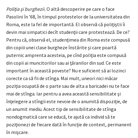
Poliţia şi burghezii.
O altă descoperire pe care o face
Pasolini în ’68, în timpul protestelor de la universitatea din
Roma, este la fel de importantă. El observă că poliţiştii îi
devin mai simpatici decît studenţii care protestează. De ce?
Pentru că, observă el, studenţimea din Roma este compusă
din copiii unei clase burgheze înstărite şi care poartă
puternic amprenta acesteia, pe cînd poliţia este compusă
din copii ai muncitorilor sau ai ţăranilor din sud. Ce este
important în această poveste? Nu e suficient să ai lozinci
corecte ca să fii de stînga. Mai mult, uneori nici măcar
poziţia ocupată de o parte sau de alta a baricadei nu te face
mai de stînga. Iar pentru a avea această sensibilitate şi
înţelegere a stîngii este nevoie de o anumită dispoziţie, de
un anumit mediu. Acest tip de sensibilitate de stînga
nondogmatică care se educă, te ajută ca individ să te
poziţionezi de fiecare dată în funcţie de context, permanent
în mişcare.