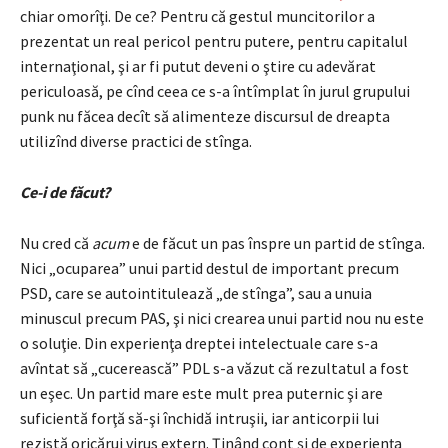
chiar omorîţi. De ce? Pentru că gestul muncitorilor a
prezentat un real pericol pentru putere, pentru capitalul
internaţional, şi ar fi putut deveni o ştire cu adevărat
periculoasă, pe cînd ceea ce s-a întîmplat în jurul grupului
punk nu făcea decît să alimenteze discursul de dreapta
utilizînd diverse practici de stînga.
Ce-i de făcut?
Nu cred că
acum
e de făcut un pas înspre un partid de stînga.
Nici „ocuparea” unui partid destul de important precum
PSD, care se autointitulează „de stînga”, sau a unuia
minuscul precum PAS, şi nici crearea unui partid nou nu este
o soluţie. Din experienţa dreptei intelectuale care s-a
avîntat să „cucerească” PDL s-a văzut că rezultatul a fost
un eşec. Un partid mare este mult prea puternic şi are
suficientă forţă să-şi închidă intruşii, iar anticorpii lui
rezistă oricărui virus extern. Ţinând cont şi de experienţa