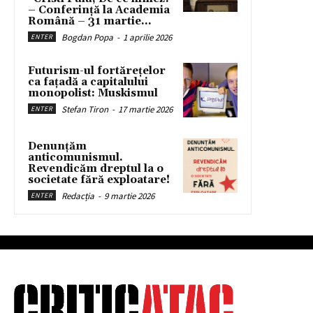
– Conferință la Academia
Română – 31 martie...
Bogdan Popa
-
1 aprilie 2026
ENTER
Futurism-ul fortărețelor
ca fațadă a capitalului
monopolist: Muskismul
Stefan Tiron
-
17 martie 2026
ENTER
Denunțăm
anticomunismul.
Revendicăm dreptul la o
societate fără exploatare!
Redacția
-
9 martie 2026
ENTER