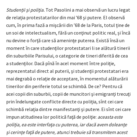
Studenţii şi poliţia.
Tot Pasolini a mai observă un lucru legat
de relaţia protestatarilor din mai ’68 şi putere. El observă
cum, în prima fază a mişcării din ’68 de la Paris, totul ţine de
un soi de intelectualism, fără un conţinut politic real, și încă
nu devine o forţă care să ameninţe puterea. Există însă un
moment în care studenţilor protestatari li se alătură tinerii
din suburbiile Parisului, o categorie de tineri diferită de cea
a studenţilor. Dacă pînă în acel moment între poliţie,
reprezentatul direct al puterii, şi studenţii protestatari era
mai degrabă o relaţie de acceptare, în momentul alăturării
tinerilor din periferie totul se schimbă. De ce? Pentru că
acei copii din suburbii, copii de muncitori şi emigranţi trecuţi
prin îndelungate conflicte directe cu poliţia, sînt cei care
schimbă relaţia dintre manifestanţi şi putere. Ei sînt cei care
impun atitudinea lor politică faţă de poliţie:
aceasta este
poliţia, ea este interfaţa cu puterea, iar dacă avem doleanţe
şi cerinţe faţă de putere, atunci trebuie să transmitem acest