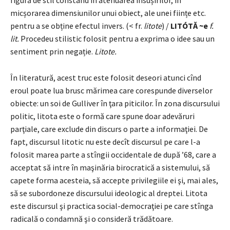
micșorarea dimensiunilor unui obiect, ale unei ființe etc.
pentru a se obține efectul invers. (< fr.
litote
) /
LITÓTĂ ~e
f.
lit.
Procedeu stilistic folosit pentru a exprima o idee sau un
sentiment prin negație.
Litote.
În literatură, acest truc este folosit deseori atunci cînd
eroul poate lua brusc mărimea care corespunde diverselor
obiecte: un soi de Gulliver în ţara piticilor. În zona discursului
politic, litota este o formă care spune doar adevăruri
parţiale, care exclude din discurs o parte a informaţiei. De
fapt, discursul litotic
nu este decît discursul pe care l-a
folosit marea parte a stîngii occidentale de după ’68, care a
acceptat să intre în maşinăria birocratică a sistemului, să
capete forma acesteia, să accepte privilegiile ei şi, mai ales,
să se subordoneze discursului ideologic al dreptei. Litota
este discursul şi practica social-democraţiei pe care stînga
radicală o condamnă şi o consideră trădătoare.