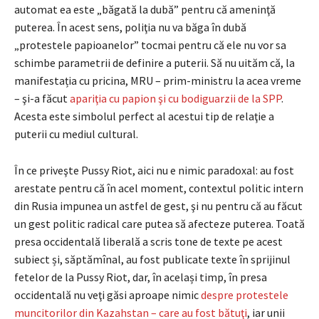
automat ea este „băgată la dubă” pentru că ameninţă
puterea. În acest sens, poliţia nu va băga în dubă
„protestele papioanelor” tocmai pentru că ele nu vor sa
schimbe parametrii de definire a puterii. Să nu uităm că, la
manifestația cu pricina, MRU – prim-ministru la acea vreme
– şi-a făcut
apariţia cu papion şi cu bodiguarzii de la SPP
.
Acesta este simbolul perfect al acestui tip de relaţie a
puterii cu mediul cultural.
În ce priveşte Pussy Riot, aici nu e nimic paradoxal: au fost
arestate pentru că în acel moment, contextul politic intern
din Rusia impunea un astfel de gest, şi nu pentru că au făcut
un gest politic radical care putea să afecteze puterea. Toată
presa occidentală liberală a scris tone de texte pe acest
subiect și, săptămînal, au fost publicate texte în sprijinul
fetelor de la Pussy Riot, dar, în același timp, în presa
occidentală nu veţi găsi aproape nimic
despre protestele
muncitorilor din Kazahstan – care au fost bătuţi
, iar unii