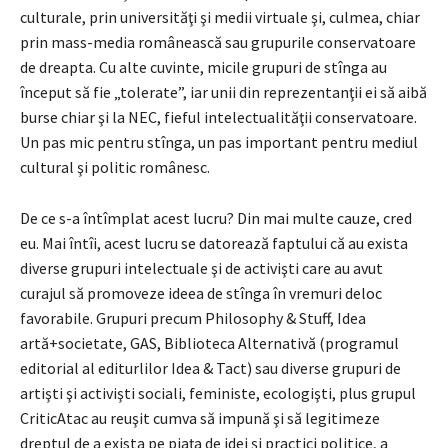
culturale, prin universităţi şi medii virtuale şi, culmea, chiar
prin mass-media românească sau grupurile conservatoare
de dreapta. Cu alte cuvinte, micile grupuri de stînga au
început să fie „tolerate”, iar unii din reprezentanţii ei să aibă
burse chiar şi la NEC, fieful intelectualităţii conservatoare.
Un pas mic pentru stînga, un pas important pentru mediul
cultural şi politic românesc.
De ce s-a întîmplat acest lucru? Din mai multe cauze, cred
eu. Mai întîi, acest lucru se datorează faptului că au exista
diverse grupuri intelectuale şi de activişti care au avut
curajul să promoveze ideea de stînga în vremuri deloc
favorabile. Grupuri precum Philosophy & Stuff, Idea
artă+societate, GAS, Biblioteca Alternativă (programul
editorial al editurlilor Idea & Tact) sau diverse grupuri de
artişti şi activişti sociali, feministe, ecologişti, plus grupul
CriticAtac au reuşit cumva să impună şi să legitimeze
dreptul de a exista pe piaţa de idei şi practici politice, a