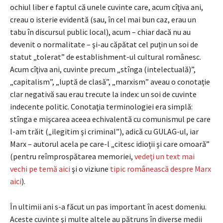
ochiul liber e faptul că unele cuvinte care, acum cîţiva ani,
creau o isterie evidentă (sau, în cel mai bun caz, erau un
tabu în discursul public local), acum – chiar dacă nu au
devenit o normalitate – şi-au căpătat cel puţin un soi de
statut „tolerat” de establishment-ul cultural românesc.
Acum cîţiva ani, cuvinte precum „stînga (intelectuală)”,
„capitalism”, „luptă de clasă”, „marxism” aveau o conotaţie
clar negativă sau erau trecute la index: un soi de cuvinte
indecente politic. Conotaţia terminologiei era simplă:
stînga e mişcarea aceea echivalentă cu comunismul pe care
l-am trăit („ilegitim şi criminal”), adică cu GULAG-ul, iar
Marx – autorul acela pe care-l „citesc idioţii şi care omoară”
(pentru reîmprospătarea memoriei,
vedeţi un text mai
vechi pe temă aici
şi o viziune
tipic românească despre Marx
aici
).
În ultimii ani s-a făcut un pas important în acest domeniu.
Aceste cuvinte şi multe altele au pătruns în diverse medii