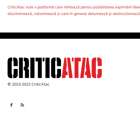
CriticAtac este o platformă care militează pentru posibilitatea exprimării libere
discriminează, calomniează şi care în general deturnează şi obstrucţionează d
© 2010-2023 CriticAtac