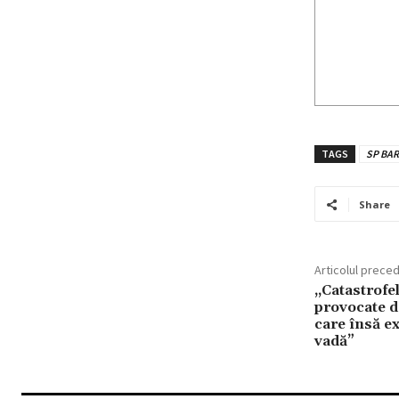
TAGS
SP BA
Share
Articolul prece
„Catastrofe
provocate de
care însă ex
vadă”