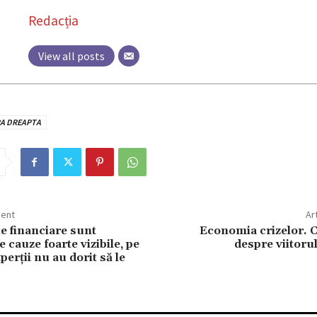
Redacția
View all posts
RA DREAPTA
dent
Ar
le financiare sunt
Economia crizelor. 
 cauze foarte vizibile, pe
despre viitorul
perții nu au dorit să le