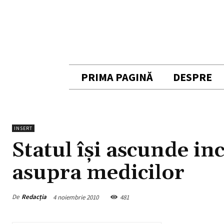
PRIMA PAGINĂ
DESPRE
INSERT
Statul îşi ascunde i
asupra medicilor
De
Redacția
4 noiembrie 2010
481