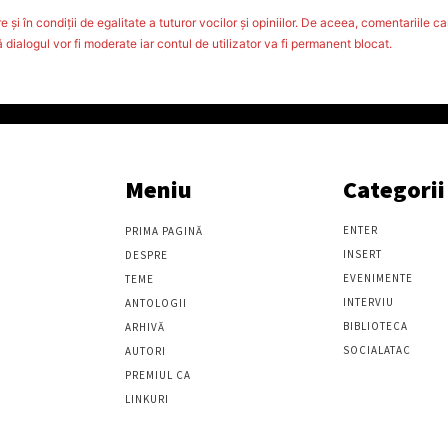
 şi în condiţii de egalitate a tuturor vocilor şi opiniilor. De aceea, comentariile car
ialogul vor fi moderate iar contul de utilizator va fi permanent blocat.
Meniu
Categorii
ENTER
PRIMA PAGINĂ
INSERT
DESPRE
EVENIMENTE
TEME
INTERVIU
ANTOLOGII
BIBLIOTECA
ARHIVĂ
SOCIALATAC
AUTORI
PREMIUL CA
LINKURI