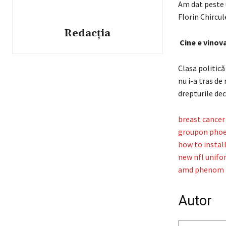
Am dat peste u
Florin Chircul
Redacția
Cine e vinova
Clasa politică
nu i-a tras de
drepturile dec
breast cance
groupon phoe
how to install
new nfl unifo
amd phenom i
Autor