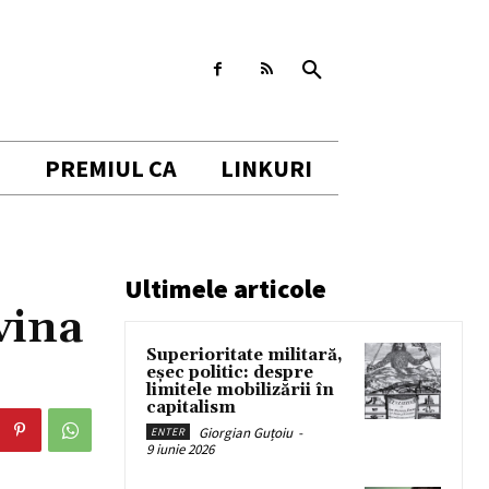
I
PREMIUL CA
LINKURI
Ultimele articole
vina
Superioritate militară,
eșec politic: despre
limitele mobilizării în
capitalism
Giorgian Guțoiu
-
ENTER
9 iunie 2026