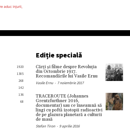
e aduc injurii,
Ediție specială
Cărţi şi filme despre Revoluţia
1920
din Octombrie 1917.
1385
Recomandările lui Vasile Ernu
268
Vasile Ernu
-
7 noiembrie 2017
142
136
TRACEROUTE (Johannes
Grentzfurthner 2016,
68
documentar) sau ce înseamnă să
lingi cu poftă izotopii radioactivi
de pe glazura planetară a culturii
de masă
Stefan Tiron
-
9 aprilie 2016