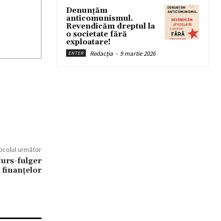
Denunțăm
anticomunismul.
Revendicăm dreptul la
o societate fără
exploatare!
Redacția
-
9 martie 2026
ENTER
ticolul următor
Curs-fulger
 finanţelor