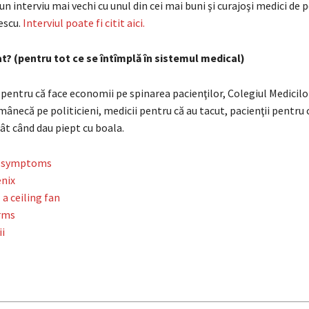
n interviu mai vechi cu unul din cei mai buni şi curajoşi medici de pe
escu.
Interviul poate fi citit aici.
t? (pentru tot ce se întîmplă în sistemul medical)
 pentru că face economii pe spinarea pacienţilor, Colegiul Medicilo
 mânecă pe politicieni, medicii pentru că au tacut, pacienţii pentru c
ât când dau piept cu boala.
r symptoms
nix
 a ceiling fan
rms
i