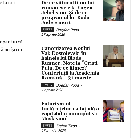
 la noi:
De ce viitorul filmului
românesc e la Eugen
Jebeleanu. Și de ce
programul lui Radu
Jude e mort
Bogdan Popa
-
ENTER
27 aprilie 2026
r pentru că
Canonizarea Noului
ă nu îşi cer
Val: Dostoievski în
hainele lui Blade
Runner. Note la “Cristi
Puiu, De ce filmez? –
Conferință la Academia
Română – 31 martie...
Bogdan Popa
-
ENTER
1 aprilie 2026
Futurism-ul
fortărețelor ca fațadă a
capitalului monopolist:
Muskismul
Stefan Tiron
-
ENTER
17 martie 2026