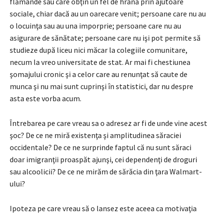
flămânde sau care obţin un fel de hrană prin ajutoare
sociale, chiar dacă au un oarecare venit; persoane care nu au
o locuinţa sau au una imporprie; persoane care nu au
asigurare de sănătate; persoane care nu işi pot permite să
studieze după liceu nici măcar la colegiile comunitare,
necum la vreo universitate de stat. Ar mai fi chestiunea
şomajului cronic şi a celor care au renunţat să caute de
munca şi nu mai sunt cuprinşi în statistici, dar nu despre
asta este vorba acum.
Întrebarea pe care vreau sa o adresez ar fi de unde vine acest
şoc? De ce ne miră existenţa şi amplitudinea săraciei
occidentale? De ce ne surprinde faptul că nu sunt săraci
doar imigranţii proaspăt ajunşi, cei dependenţi de droguri
sau alcoolicii? De ce ne mirăm de sărăcia din ţara Walmart-
ului?
Ipoteza pe care vreau să o lansez este aceea ca motivaţia