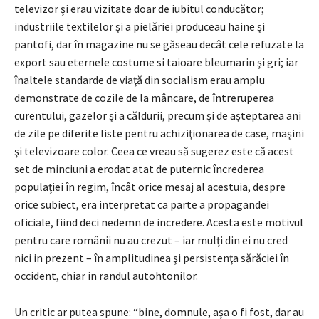
televizor şi erau vizitate doar de iubitul conducător;
industriile textilelor şi a pielăriei produceau haine şi
pantofi, dar în magazine nu se găseau decât cele refuzate la
export sau eternele costume si taioare bleumarin şi gri; iar
înaltele standarde de viaţă din socialism erau amplu
demonstrate de cozile de la mâncare, de întreruperea
curentului, gazelor şi a căldurii, precum şi de aşteptarea ani
de zile pe diferite liste pentru achiziţionarea de case, maşini
şi televizoare color. Ceea ce vreau să sugerez este că acest
set de minciuni a erodat atat de puternic încrederea
populaţiei în regim, încât orice mesaj al acestuia, despre
orice subiect, era interpretat ca parte a propagandei
oficiale, fiind deci nedemn de incredere. Acesta este motivul
pentru care românii nu au crezut – iar mulţi din ei nu cred
nici in prezent – în amplitudinea şi persistenţa sărăciei în
occident, chiar in randul autohtonilor.
Un critic ar putea spune: “bine, domnule, aşa o fi fost, dar au