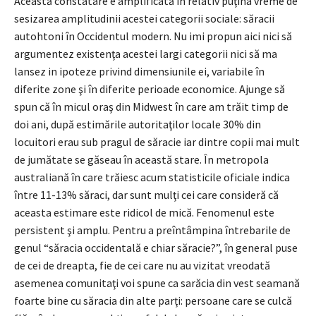
Această constatare e amplificată în relativ puţina vreme de
sesizarea amplitudinii acestei categorii sociale: săracii
autohtoni în Occidentul modern. Nu imi propun aici nici să
argumentez existenţa acestei largi categorii nici să ma
lansez in ipoteze privind dimensiunile ei, variabile în
diferite zone şi în diferite perioade economice. Ajunge să
spun că în micul oraş din Midwest în care am trăit timp de
doi ani, după estimările autoritaţilor locale 30% din
locuitori erau sub pragul de săracie iar dintre copii mai mult
de jumătate se găseau în această stare. În metropola
australiană în care trăiesc acum statisticile oficiale indica
între 11-13% săraci, dar sunt mulţi cei care consideră că
aceasta estimare este ridicol de mică. Fenomenul este
persistent şi amplu. Pentru a preîntâmpina întrebarile de
genul “săracia occidentală e chiar săracie?”, în general puse
de cei de dreapta, fie de cei care nu au vizitat vreodată
asemenea comunitaţi voi spune ca sarăcia din vest seamană
foarte bine cu săracia din alte parţi: persoane care se culcă