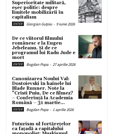
Superioritate militară,
eșec politic: despre
limitele mobilizării în
capitalism
Giorgian Guțoiu
-
9 iunie 2026
ENTER
De ce viitorul filmului
românesc e la Eugen
Jebeleanu. Și de ce
programul lui Radu Jude e
mort
Bogdan Popa
-
27 aprilie 2026
ENTER
Canonizarea Noului Val:
Dostoievski în hainele lui
Blade Runner. Note la
“Cristi Puiu, De ce filmez?
– Conferință la Academia
Română – 31 martie...
Bogdan Popa
-
1 aprilie 2026
ENTER
Futurism-ul fortărețelor
ca fațadă a capitalului
monopolist: Muskismul