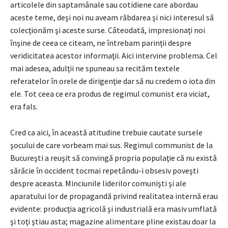
articolele din saptamânale sau cotidiene care abordau
aceste teme, deşi noi nu aveam răbdarea şi nici interesul să
colecţionăm şi aceste surse. Câteodată, impresionaţi noi
înşine de ceea ce citeam, ne întrebam parinţii despre
veridicitatea acestor informaţii. Aici intervine problema. Cel
mai adesea, adulţii ne spuneau sa recităm textele
referatelor în orele de dirigenţie dar să nu credem o iota din
ele. Tot ceea ce era produs de regimul comunist era viciat,
era fals.
Cred ca aici, în această atitudine trebuie cautate sursele
şocului de care vorbeam mai sus. Regimul communist de la
Bucureşti a reuşit să convingă propria populaţie că nu există
sărăcie în occident tocmai repetându-i obsesiv poveşti
despre aceasta. Minciunile liderilor comunişti şi ale
aparatului lor de propagandă privind realitatea internă erau
evidente: producţia agricolă şi industrială era masiv umflată
şi toţi ştiau asta; magazine alimentare pline existau doar la