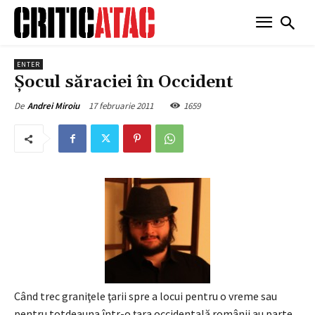
ENTER
Şocul săraciei în Occident
17 februarie 2011
1659
De
Andrei Miroiu
Când trec graniţele ţarii spre a locui pentru o vreme sau
pentru totdeauna într-o ţara occidentală românii au parte