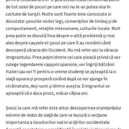
de tot soiul de şocuri pe care nici nu le-ar putea visa în
calitate de turişti. Multe sunt foarte bine cunoscute si
discutate: şocurile noilor legi, convenţiilor de limbaj şi de
comportament, relaţiile interumane, culturile locale. Mult
prea putin se discută însa despre o altă problemă şi mai
ales despre cauzele ei: şocul pe care îl au românii când
descoperă săracia din Occident. Nu mă refer aici la săracia
imigrantului. Prea puţini dintre cei care pleacă ştiind că vor
culege legendarele capşuni spaniole, vor îngriji bătrânii
Italiei sau vor fi pentru o vreme studenţi se aşteaptă la o
viaţă uşoara şi prosperă curând după ce vor ajunge în
străinatate, deşi sunt şi dintre aceştia. Emigrantul se
aşteaptă să o duca prost, măcar câţiva ani.
Şocul la care mă refer este altul: descoperirea standardului
extrem de redus de viaţă de care se bucură o secţiune
importanta a locuitorilor nativi ai ţărilor occidentale.