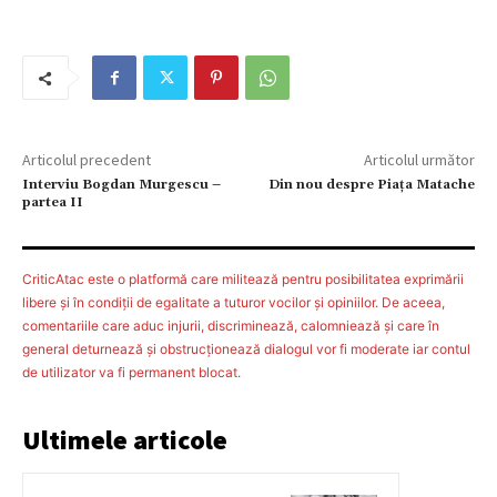
Articolul precedent
Articolul următor
Interviu Bogdan Murgescu –
Din nou despre Piaţa Matache
partea II
CriticAtac este o platformă care militează pentru posibilitatea exprimării
libere şi în condiţii de egalitate a tuturor vocilor şi opiniilor. De aceea,
comentariile care aduc injurii, discriminează, calomniează şi care în
general deturnează şi obstrucţionează dialogul vor fi moderate iar contul
de utilizator va fi permanent blocat.
Ultimele articole