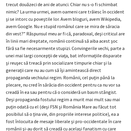
trecut douăzeci de ani de atunci. Chiar nu s-o fi schimbat
nimic? La urma urmei, avem oameni care trăiesc în occident
şi se intorc cu poveştile lor. Avem bloguri, avem Wikipedia,
avem Google. Nu e stupid românul care se mira de săracia
din vest?” Răspunsul meu ar fi că, paradoxal, deşi criticul are
în linii mari dreptate, românii continuă să aiba acest şoc
fără sa fie necesarmente stupizi. Convingerile vechi, parte a
unei mai largi concepţii de viaţa, bat informaţiile disparate
şi reuşec să treacă prin socializare timpurie chiar şi la
generaţii care nu au cum să îşi amintească direct
propaganda vechiului regim. Românii, cel puţin până la
plecare, nu cred în sărăcia din occident pentru ca nu vor sa
creadă în ea sau pentru că o consideră un basm stângist.
Deşi propaganda fostului regim a murit mai mult sau mai
puţin odată cu el (deşi FSN şi România Mare au făcut tot
posibilul să o ţina vie, din propriile interese politice), ea a
fost înlocuita de mesaje liberale şi pro-occidentale în care
românii şi-au dorit să creadă cu acelaşi fanatism cu care