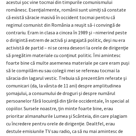
acestui şoc vine tocmai din timpurile comunismului
românesc. Esenţialmente, românii sunt uimiţi să constate
că există săracie masivă în occident tocmai pentru că
regimul comunist din România a reuşit să-i convingă de
contrariu. Eram in clasa a cincea în 1989 şi –nimerind peste
o dirigintă extrem de activă şi angajată politic, deşi nu era
activistă de partid – ni se cerea deseori la orele de dirigenţie
să pregătim materiale cu conţinut politic. Îmi amintesc
foarte bine că multe asemenea materiale pe care eram puşi
să le compilăm eu sau colegii mei se refereau tocmai la
săracia din lagarul vestic. Trebuia să prezentăm referate şi
comunicari (da, la vârsta de 11 ani) despre amplitudinea
şomajului, a consumului de droguri şi despre numărul
persoanelor fără locuinţă din ţările occidentale, în special al
copiilor. Sursele noastre, ţin minte foarte bine, erau
prioritar almanahurile Lumea şi Scânteia, din care plagiam
cu încredere pentru orele de dirigenţie. Dealtfel, erau
destule emisiunile TV sau radio, ca să nu mai amintesc de