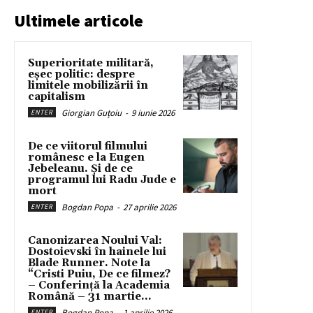
Ultimele articole
Superioritate militară,
eșec politic: despre
limitele mobilizării în
capitalism
Giorgian Guțoiu
-
9 iunie 2026
ENTER
De ce viitorul filmului
românesc e la Eugen
Jebeleanu. Și de ce
programul lui Radu Jude e
mort
Bogdan Popa
-
27 aprilie 2026
ENTER
Canonizarea Noului Val:
Dostoievski în hainele lui
Blade Runner. Note la
“Cristi Puiu, De ce filmez?
– Conferință la Academia
Română – 31 martie...
Bogdan Popa
-
1 aprilie 2026
ENTER