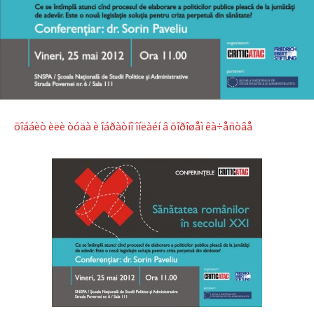
õîááèò èëè òóäà è îáðàòíî îíëàéí â õîðîøåì êà÷åñòâå