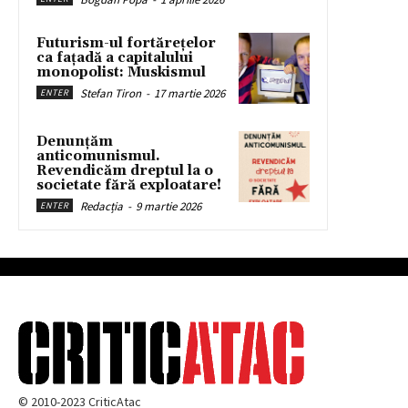
Futurism-ul fortărețelor
ca fațadă a capitalului
monopolist: Muskismul
Stefan Tiron
-
17 martie 2026
ENTER
Denunțăm
anticomunismul.
Revendicăm dreptul la o
societate fără exploatare!
Redacția
-
9 martie 2026
ENTER
© 2010-2023 CriticAtac