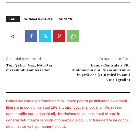
TAGS
SP BARA DREAPTA
SP SLIDE
Articolul precedent
Articolul următor
Top 3 ştiri. Gaz, NATO şi
Banca Centrală a FR:
incredibilul ambasador
Moldovenii din Rusia au trimis
în țară cca $ 1,6 mlrd în anul
2011 (grafic)
CriticAtac este o platformă care militează pentru posibilitatea exprimării
libere şi în condiţii de egalitate a tuturor vocilor şi opiniilor. De aceea,
comentariile care aduc injurii, discriminează, calomniează şi care în
general deturnează şi obstrucţionează dialogul vor fi moderate iar contul
de utilizator va fi permanent blocat.