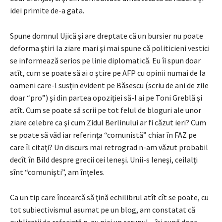
idei primite de-a gata.
Spune domnul Ujică şi are dreptate că un bursier nu poate
deforma ştiri la ziare mari şi mai spune că politicieni vestici
se informează serios pe linie diplomatică. Eu îi spun doar
atît, cum se poate să ai o ştire pe AFP cu opinii numai de la
oameni care-l susţin evident pe Băsescu (scriu de ani de zile
doar “pro”) şi din partea opoziţiei să-l ai pe Toni Greblă şi
atît. Cum se poate să scrii pe tot felul de bloguri ale unor
ziare celebre ca şi cum Zidul Berlinului ar fi căzut ieri? Cum
se poate să văd iar referinţa “comunistă” chiar în FAZ pe
care îl citaţi? Un discurs mai retrograd n-am văzut probabil
decît în Bild despre grecii cei leneşi. Unii-s leneşi, ceilalţi
sînt “comunişti”, am înţeles.
Ca un tip care încearcă să ţină echilibrul atît cît se poate, cu
tot subiectivismul asumat pe un blog, am constatat că
publicaţii de referinţă n-au nici un scrupul – îşi sună doar