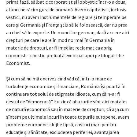
primă fază, sălbatic corporatist şi lobbystic într-o a doua,
atunci ne răcim gura de pomană. Avem capitalişti, inclusiv
vestici, nu avem instrumentele de reglare şi temperare pe
care şi Germania şi Franţa ştiu să le folosească, dar nu prea
au chef să le exporte. Un muncitor german, dacă ar cere aici
drepturi pe care le are în mod normal în Germania în
materie de drepturi, ar fi imediat reclamat ca aprig
comunist – chestie preluată eventual apoi pe blogul The
Economist.
Şi cum să nu mă enervez cînd văd că, într-o mare de
turbulenţe economice şi financiare, România îşi poartă în
continuare tot soiul de stigmate idioate, cum că n-ar fi
destul de “democrată”. Eu zic că abuzurile sînt aici mai ales
de natură economică sau în materie de drepturi, că aşa cum
sîntem pe ultimele locuri în toate topurile europene, avem
probleme europene: slujbe lipsă, costuri mari pentru
educaţie şi sănătate, excluderea periferiei, avantajarea