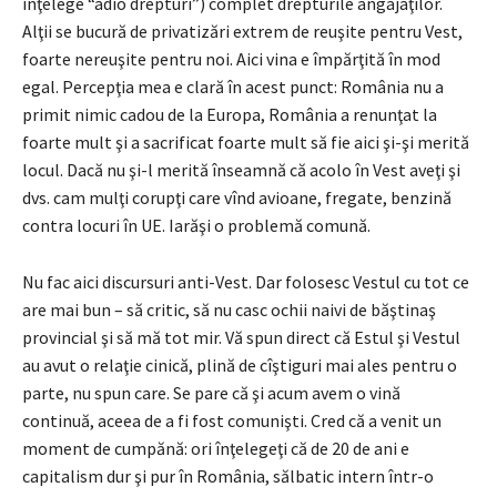
înţelege “adio drepturi”) complet drepturile angajaţilor.
Alţii se bucură de privatizări extrem de reuşite pentru Vest,
foarte nereuşite pentru noi. Aici vina e împărţită în mod
egal. Percepţia mea e clară în acest punct: România nu a
primit nimic cadou de la Europa, România a renunţat la
foarte mult şi a sacrificat foarte mult să fie aici şi-şi merită
locul. Dacă nu şi-l merită înseamnă că acolo în Vest aveţi şi
dvs. cam mulţi corupţi care vînd avioane, fregate, benzină
contra locuri în UE. Iarăşi o problemă comună.
Nu fac aici discursuri anti-Vest. Dar folosesc Vestul cu tot ce
are mai bun – să critic, să nu casc ochii naivi de băştinaş
provincial şi să mă tot mir. Vă spun direct că Estul şi Vestul
au avut o relaţie cinică, plină de cîştiguri mai ales pentru o
parte, nu spun care. Se pare că şi acum avem o vină
continuă, aceea de a fi fost comunişti. Cred că a venit un
moment de cumpănă: ori înţelegeţi că de 20 de ani e
capitalism dur şi pur în România, sălbatic intern într-o