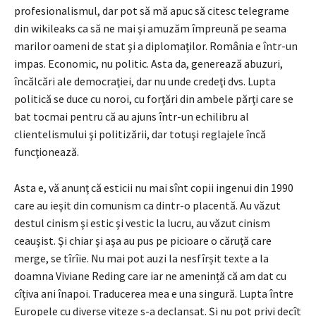
profesionalismul, dar pot să mă apuc să citesc telegrame
din wikileaks ca să ne mai şi amuzăm împreună pe seama
marilor oameni de stat şi a diplomaţilor. România e într-un
impas. Economic, nu politic. Asta da, generează abuzuri,
încălcări ale democraţiei, dar nu unde credeţi dvs. Lupta
politică se duce cu noroi, cu forţări din ambele părţi care se
bat tocmai pentru că au ajuns într-un echilibru al
clientelismului şi politizării, dar totuşi reglajele încă
funcţionează.
Asta e, vă anunţ că esticii nu mai sînt copii ingenui din 1990
care au ieşit din comunism ca dintr-o placentă. Au văzut
destul cinism şi estic şi vestic la lucru, au văzut cinism
ceauşist. Şi chiar şi aşa au pus pe picioare o căruţă care
merge, se tîrîie. Nu mai pot auzi la nesfîrșit texte a la
doamna Viviane Reding care iar ne amenință că am dat cu
cîțiva ani înapoi. Traducerea mea e una singură. Lupta între
Europele cu diverse viteze s-a declanșat. Și nu pot privi decît