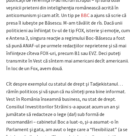
veşnicii prieteni din intelighenţia românească acrită în
anticomunism şi cam atît. Un tip pe
BBC
a ajuns să scrie că
presa îl iubeşte pe Băsescu. M-am tăvălit de rîs. Dacă unii
politicieni au înfiinţat tv-ul de tip FOX, isterie şi emoţie, cum
e Antena 3, singura reacţie a regimului Boc-Băsescu a fost
să pună ANAF-ul pe urmele redacţiilor neprietene şi să mai
înfiinţeze cîteva FOX-uri, precum B1 sau EVZ. Deci puteţi
transmite în Vest că sîntem mai americani decît americanii.
În loc de un Fox, avem două.
Cît despre exemplul cu statul de drept şi Tadjekistanul…
rămîn politicos şi vă spun că nu sînteţi prea bine informat.
Vest în România înseamnă business, nu stat de drept.
Consiliul Investitorilor Străini s-a apucat acum un an şi
jumătate să redacteze o lege (da!) sub formă de
recomandări – cabinetul Boc a luat-o, şi-a asumat-o în
Parlament şi gata, am avut o lege care a “flexibilizat” (a se