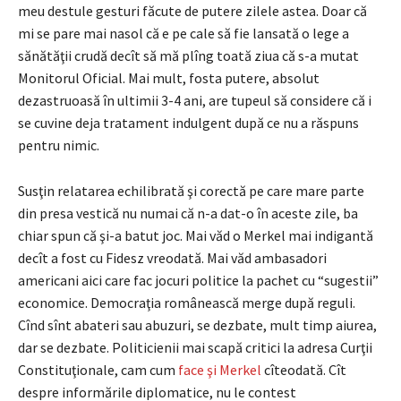
meu destule gesturi făcute de putere zilele astea. Doar că
mi se pare mai nasol că e pe cale să fie lansată o lege a
sănătăţii crudă decît să mă plîng toată ziua că s-a mutat
Monitorul Oficial. Mai mult, fosta putere, absolut
dezastruoasă în ultimii 3-4 ani, are tupeul să considere că i
se cuvine deja tratament indulgent după ce nu a răspuns
pentru nimic.
Susţin relatarea echilibrată şi corectă pe care mare parte
din presa vestică nu numai că n-a dat-o în aceste zile, ba
chiar spun că şi-a batut joc. Mai văd o Merkel mai indigantă
decît a fost cu Fidesz vreodată. Mai văd ambasadori
americani aici care fac jocuri politice la pachet cu “sugestii”
economice. Democraţia românească merge după reguli.
Cînd sînt abateri sau abuzuri, se dezbate, mult timp aiurea,
dar se dezbate. Politicienii mai scapă critici la adresa Curţii
Constituţionale, cam cum
face şi Merkel
cîteodată. Cît
despre informările diplomatice, nu le contest