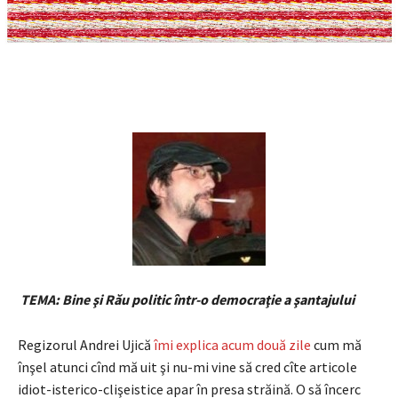
TEMA: Bine şi Rău politic într-o democraţie a şantajului
Regizorul Andrei Ujică
îmi explica acum două zile
cum mă
înşel atunci cînd mă uit şi nu-mi vine să cred cîte articole
idiot-isterico-clişeistice apar în presa străină. O să încerc