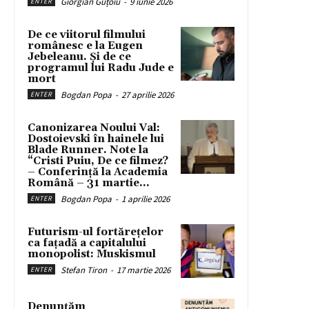
Giorgian Guțoiu
-
9 iunie 2026
ENTER
De ce viitorul filmului
românesc e la Eugen
Jebeleanu. Și de ce
programul lui Radu Jude e
mort
Bogdan Popa
-
27 aprilie 2026
ENTER
Canonizarea Noului Val:
Dostoievski în hainele lui
Blade Runner. Note la
“Cristi Puiu, De ce filmez?
– Conferință la Academia
Română – 31 martie...
Bogdan Popa
-
1 aprilie 2026
ENTER
Futurism-ul fortărețelor
ca fațadă a capitalului
monopolist: Muskismul
Stefan Tiron
-
17 martie 2026
ENTER
Denunțăm