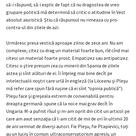
să-i răspund, să-i explic de fapt că nu dragostea de vreo
grupare politică mă determină să critic o atitudine în Vest
absolut aiuristică. Știu că răspunsul nu rimeaza cu pro-
contra-ul din zilele de azi.
Urmăresc presa vestică aproape zilnic de zece ani. Nu am
complexe, citez cu drag un material foarte bun, rîd cînd mai
citesc un material foarte prost. Empatizez sau antipatizez.
Citesc o ştire precum cea cu minerii din Spania de zilele
astea şi sînt alături de ei. Îi înţeleg mai bine decît pe
intelectualii noştri care urlă în engleză (la Liiceanu şi Pleşu
mă refer care spun fără rușine că ei sînt “opinia publică”).
Pleşu face şi greşeala extrem de convenabilă pentru
dreapta germană: spune că la noi e mai grav decît în
Ungaria. M-a pufnit rîsul şi m-am oprit din citit un articol pe
care am avut senzaţia că l-am citit de mii de ori în ultimii 20
de ani semnat de diverşi autori. Fie Pleşu, fie Ptapievici, toţi
au un lucru în comun: ultraconservatorism agresiv, un