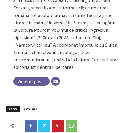
S-a născut în 1977. A absolvit Liceul „Unirea” din
Focșani, specializarea Informatică; acum predă
română tot acolo. A urmat cursurile Facultății de
Litere din cadrul Universității București. I-au apărut
la Editura Polirom volumul de critică „Agresiuni,
digresiuni” (2006) şi în 2024, la Tact din Cluj,
„Naratorul cel rău”. A coordonat împreună cu Şiulea,
Ernu şi Ţichindeleanu antologia „Iluzia
anticomunismului”, apărută la Editura Cartier. Este
editorialist pentru Libertatea.
View all posts
TAGS
SP SLIDE