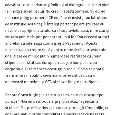
adevărat totalitarism al gîndirii şi al dialogului, elitism pînă
la limita rîsu-plînsului. Nu cred în aceşti oameni. Nu-i cred
nici cînd plîng pe umerii ICR după ce ei înşişi şi-au bătut joc
de instituţie. Asta deşi îi înţeleg perfect pe artiştii care au
nevoie de sprijinul statului ca să supravieţuiască, mi-e clar şi
voi urla public cît pot pentru sprijinul lor. Dar aceeaşi artişti
ar trebui să înţeleagă cum a greşit Patapievici. Aceşti
intelectuali nu reprezintă pentru mine decît portavoci ale
unei clase de mijloc puţin numeroase răsfăţate cu vreun
stipendiu de stat sau european sau job bun pe la vreo
corporaţie. O să respect acest grup social cînd o să poată
transmite şi în public ceva mai interesant decît că îi
enervează manelele şi OTV şi că vor linişte şi curăţenie.
Despre Constituţie şi altele n-o să m-apuc de discuţii “pe
puncte”. Nici nu o să fac ca alţii şi o să acuz “agenturili
străine”. Fac presă serios ştiu cum se propagă tîmpeniile, nu
doar aranjat, ci şi din comoditate amestecată cu hazard şi