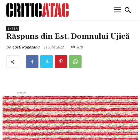
ENTER
Răspuns din Est. Domnului Ujică
11 iulie 2012
879
De
Costi Rogozanu