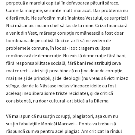
perpetuă a marelui capital în defavoarea păturii sărace.
Cum e la margine, se simte mult mai acut. Dar problema nu
diferă mult. Ne sufocăm mult înaintea Vestului, ce surpriză!
Nici măcar aici nu am chef să las de la mine. Criza financiară
a venit din Vest, măreaţa corupţie românească a fost doar
bomboana de pe colivă. Deci ce-ar fi să ne vedem de
problemele comune, în loc să-i tot tragem cu lipsa
românească de democraţie. Nu există democraţie fără bani,
fără responsabilitate socială, fără bani redistribuiţi ceva
mai corect – aici ştiţi prea bine că nu ţine doar de corupţie,
mai ţine şi de principii, şi de ideologii (nu vreau să victimizez
stînga, dar de la Năstase inclusiv încoace ideile au fost
aceleaşi neoliberalisme triste reciclate), şi de critică
consistentă, nu doar cultural-artistică a la Dilema.
Vă mai spun că nu susţin corupţi, plagiatori, aşa cum nu
susţin fabulaţiile Monicăi Macovei – Ponta va trebui să
răspundă cumva pentru acel plagiat. Am criticat la rîndul