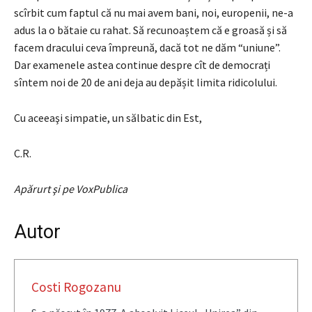
scîrbit cum faptul că nu mai avem bani, noi, europenii, ne-a
adus la o bătaie cu rahat. Să recunoaștem că e groasă și să
facem dracului ceva împreună, dacă tot ne dăm “uniune”.
Dar examenele astea continue despre cît de democrați
sîntem noi de 20 de ani deja au depășit limita ridicolului.
Cu aceeaşi simpatie, un sălbatic din Est,
C.R.
Apărurt şi pe VoxPublica
Autor
Costi Rogozanu