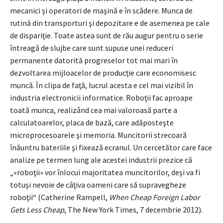
mecanici şi operatori de maşină e în scădere. Munca de
rutină din transporturi şi depozitare e de asemenea pe cale
de dispariţie. Toate astea sunt de rău augur pentru o serie
întreagă de slujbe care sunt supuse unei reduceri
permanente datorită progreselor tot mai mari în
dezvoltarea mijloacelor de producţie care economisesc
muncă. În clipa de faţă, lucrul acesta e cel mai vizibil în
industria electronicii informatice. Roboţii fac aproape
toată munca, realizând cea mai valoroasă parte a
calculatoarelor, placa de bază, care adăposteşte
microprocesoarele şi memoria. Muncitorii strecoară
înăuntru bateriile şi fixează ecranul. Un cercetător care face
analize pe termen lung ale acestei industrii prezice că
„«roboţii» vor înlocui majoritatea muncitorilor, deşi va fi
totuşi nevoie de câţiva oameni care să supravegheze
roboţii“ (Catherine Rampell,
When Cheap Foreign Labor
Gets Less Cheap
, The New York Times, 7 decembrie 2012).