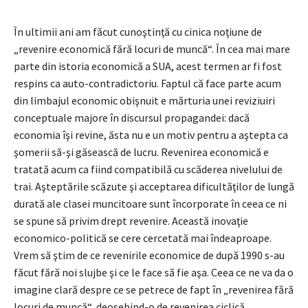
În ultimii ani am făcut cunoştinţă cu cinica noţiune de
„revenire economică fără locuri de muncă“. În cea mai mare
parte din istoria economică a SUA, acest termen ar fi fost
respins ca auto-contradictoriu. Faptul că face parte acum
din limbajul economic obişnuit e mărturia unei reviziuiri
conceptuale majore în discursul propagandei: dacă
economia îşi revine, ăsta nu e un motiv pentru a aştepta ca
şomerii să-şi găsească de lucru. Revenirea economică e
tratată acum ca fiind compatibilă cu scăderea nivelului de
trai. Aşteptările scăzute şi acceptarea dificultăţilor de lungă
durată ale clasei muncitoare sunt încorporate în ceea ce ni
se spune să privim drept revenire. Această inovaţie
economico-politică se cere cercetată mai îndeaproape.
Vrem să ştim de ce revenirile economice de după 1990 s-au
făcut fără noi slujbe şi ce le face să fie aşa. Ceea ce ne va da o
imagine clară despre ce se petrece de fapt în „revenirea fără
locuri de muncă“, deosebind-o de revenirea ciclică