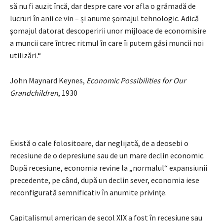
să nu fi auzit încă, dar despre care vor afla o grămadă de
lucruri în anii ce vin – şi anume şomajul tehnologic. Adică
şomajul datorat descoperirii unor mijloace de economisire
a muncii care întrec ritmul în care îi putem găsi muncii noi
utilizări.“
John Maynard Keynes,
Economic Possibilities for Our
Grandchildren
, 1930
Există o cale folositoare, dar neglijată, de a deosebi o
recesiune de o depresiune sau de un mare declin economic.
După recesiune, economia revine la „normalul“ expansiunii
precedente, pe când, după un declin sever, economia iese
reconfigurată semnificativ în anumite privinţe.
Capitalismul american de secol XIX a fost în recesiune sau