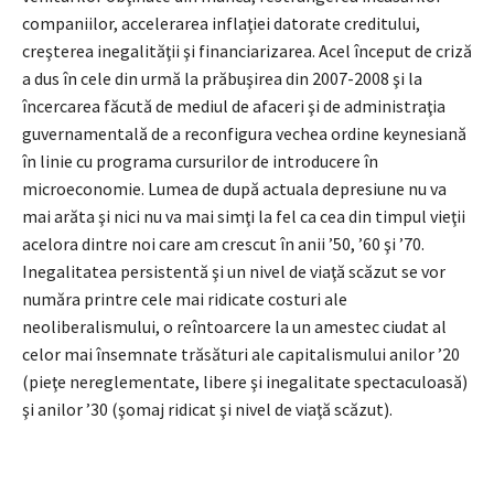
companiilor, accelerarea inflaţiei datorate creditului,
creşterea inegalităţii şi financiarizarea. Acel început de criză
a dus în cele din urmă la prăbuşirea din 2007-2008 şi la
încercarea făcută de mediul de afaceri şi de administraţia
guvernamentală de a reconfigura vechea ordine keynesiană
în linie cu programa cursurilor de introducere în
microeconomie. Lumea de după actuala depresiune nu va
mai arăta şi nici nu va mai simţi la fel ca cea din timpul vieţii
acelora dintre noi care am crescut în anii ’50, ’60 şi ’70.
Inegalitatea persistentă şi un nivel de viaţă scăzut se vor
număra printre cele mai ridicate costuri ale
neoliberalismului, o reîntoarcere la un amestec ciudat al
celor mai însemnate trăsături ale capitalismului anilor ’20
(pieţe nereglementate, libere şi inegalitate spectaculoasă)
şi anilor ’30 (şomaj ridicat şi nivel de viaţă scăzut).