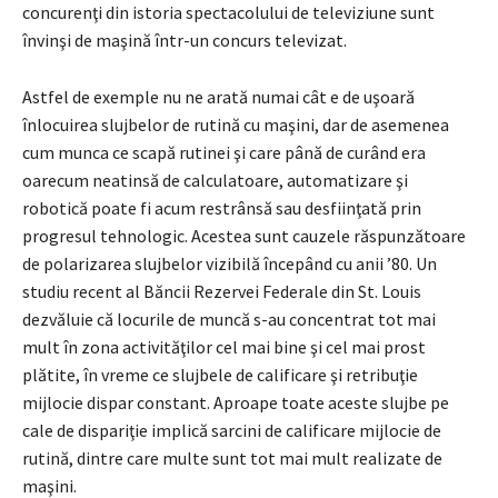
concurenţi din istoria spectacolului de televiziune sunt
învinşi de maşină într-un concurs televizat.
Astfel de exemple nu ne arată numai cât e de uşoară
înlocuirea slujbelor de rutină cu maşini, dar de asemenea
cum munca ce scapă rutinei şi care până de curând era
oarecum neatinsă de calculatoare, automatizare şi
robotică poate fi acum restrânsă sau desfiinţată prin
progresul tehnologic. Acestea sunt cauzele răspunzătoare
de polarizarea slujbelor vizibilă începând cu anii ’80. Un
studiu recent al Băncii Rezervei Federale din St. Louis
dezvăluie că locurile de muncă s-au concentrat tot mai
mult în zona activităţilor cel mai bine şi cel mai prost
plătite, în vreme ce slujbele de calificare şi retribuţie
mijlocie dispar constant. Aproape toate aceste slujbe pe
cale de dispariţie implică sarcini de calificare mijlocie de
rutină, dintre care multe sunt tot mai mult realizate de
maşini.