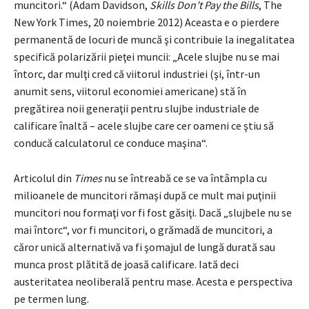
muncitori.“ (Adam Davidson,
Skills Don’t Pay the Bills
, The
New York Times, 20 noiembrie 2012) Aceasta e o pierdere
permanentă de locuri de muncă şi contribuie la inegalitatea
specifică polarizării pieţei muncii: „Acele slujbe nu se mai
întorc, dar mulţi cred că viitorul industriei (şi, într-un
anumit sens, viitorul economiei americane) stă în
pregătirea noii generaţii pentru slujbe industriale de
calificare înaltă – acele slujbe care cer oameni ce ştiu să
conducă calculatorul ce conduce maşina“.
Articolul din
Times
nu se întreabă ce se va întâmpla cu
milioanele de muncitori rămaşi după ce mult mai puţinii
muncitori nou formaţi vor fi fost găsiţi. Dacă „slujbele nu se
mai întorc“, vor fi muncitori, o grămadă de muncitori, a
căror unică alternativă va fi şomajul de lungă durată sau
munca prost plătită de joasă calificare. Iată deci
austeritatea neoliberală pentru mase. Acesta e perspectiva
pe termen lung.