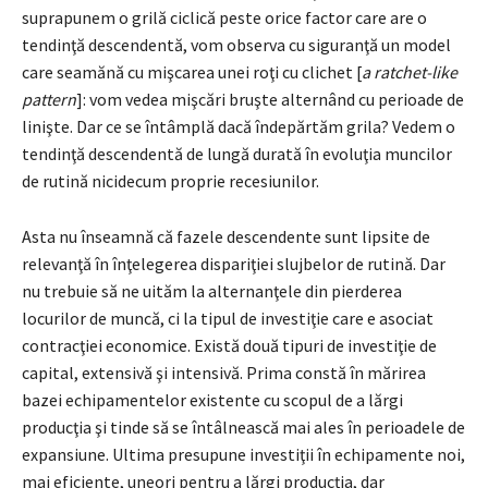
suprapunem o grilă ciclică peste orice factor care are o
tendinţă descendentă, vom observa cu siguranţă un model
care seamănă cu mişcarea unei roţi cu clichet [
a ratchet-like
pattern
]: vom vedea mişcări bruşte alternând cu perioade de
linişte. Dar ce se întâmplă dacă îndepărtăm grila? Vedem o
tendinţă descendentă de lungă durată în evoluţia muncilor
de rutină nicidecum proprie recesiunilor.
Asta nu înseamnă că fazele descendente sunt lipsite de
relevanţă în înţelegerea dispariţiei slujbelor de rutină. Dar
nu trebuie să ne uităm la alternanţele din pierderea
locurilor de muncă, ci la tipul de investiţie care e asociat
contracţiei economice. Există două tipuri de investiţie de
capital, extensivă şi intensivă. Prima constă în mărirea
bazei echipamentelor existente cu scopul de a lărgi
producţia şi tinde să se întâlnească mai ales în perioadele de
expansiune. Ultima presupune investiţii în echipamente noi,
mai eficiente, uneori pentru a lărgi producţia, dar