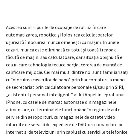
Acestea sunt tipurile de ocupaţie de rutină în care
automatizarea, robotica şi folosirea calculatoarelor
uşurează înlocuirea muncii omeneşti cu maşini. În unele
cazuri, munca este eliminată cu totul şi toată treaba e
făcută de maşini sau calculatoare, dar situaţia obişnuită e
cea în care tehnologia reduce parţial cererea de muncă de
calificare mijlocie. Cei mai mulţi dintre noi sunt familiarizaţi
cu înlocuirea casierilor de bancă prin bancomaturi, a muncii
de secretariat prin calculatoare personale şi/sau prin SIRI,
„asistentul personal inteligent “ al lui Appel integrat unui
iPhone, cu casele de marcat automate din magazinele
alimentare, cu terminalele funcţionând în regim de auto-
servire din aeroporturi, cu magazinele de casete video
înlocuite de servicii de expediere de DVD-uri comandate pe
internet şi de televiziuni prin cablu şi cu serviciile telefonice