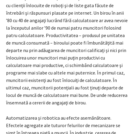
cu clienţii înlocuite de roboţi şi de liste gata făcute de
întrebări şi răspunsuri plasate pe internet. Un birou în anii
’80 cu 40 de angajaţi lucrând fără calculatoare ar avea nevoie
la începutul anilor ’90 de numai patru muncitori folosind
patru calculatoare. Productivitatea – produsul pe unitatea
de muncă consumată – biroului poate fi îmbunătăţită mai
departe nu prin adăugarea de muncitori calificaţi şi nici prin
înlocuirea unor muncitori mai puţin productivi cu
calculatoare mai productive, ci schimbând calculatoare şi
programe mai slabe cu altele mai puternice. În primul caz,
muncitorii existenţi au fost înlocuiţi de calculatoare. În
ultimul caz, muncitorii potenţiali au fost ţinuţi departe de
locul de muncă de calculatoare mai bune. De unde reducerea
însemnată a cererii de angajaţi de birou.
Automatizarea şi robotica au efecte asemănătoare.
Efectele agregate ale tuturor felurilor de mecanizare se
simt în întreaga piaţă a muncii. În industrie, cererea de