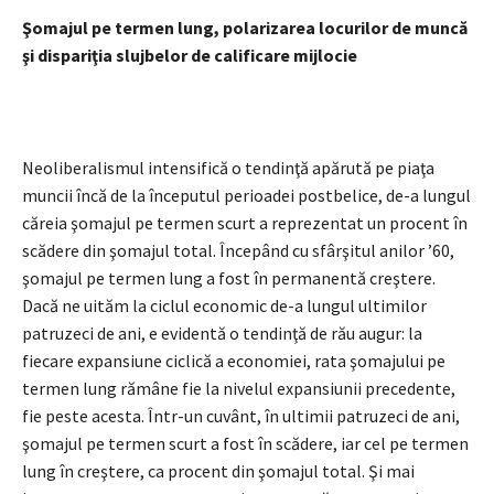
Ş
omajul pe termen lung, polarizarea locurilor de muncă
şi dispariţia slujbelor de calificare mijlocie
Neoliberalismul intensifică o tendinţă apărută pe piaţa
muncii încă de la începutul perioadei postbelice, de-a lungul
căreia şomajul pe termen scurt a reprezentat un procent în
scădere din şomajul total. Începând cu sfârşitul anilor ’60,
şomajul pe termen lung a fost în permanentă creştere.
Dacă ne uităm la ciclul economic de-a lungul ultimilor
patruzeci de ani, e evidentă o tendinţă de rău augur: la
fiecare expansiune ciclică a economiei, rata şomajului pe
termen lung rămâne fie la nivelul expansiunii precedente,
fie peste acesta. Într-un cuvânt, în ultimii patruzeci de ani,
şomajul pe termen scurt a fost în scădere, iar cel pe termen
lung în creştere, ca procent din şomajul total. Şi mai