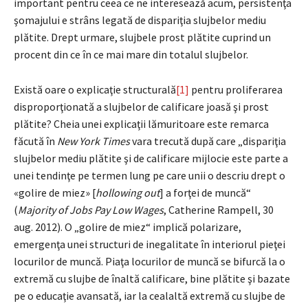
important pentru ceea ce ne interesează acum, persistenţa
şomajului e strâns legată de dispariţia slujbelor mediu
plătite. Drept urmare, slujbele prost plătite cuprind un
procent din ce în ce mai mare din totalul slujbelor.
Există oare o explicaţie structurală
[1]
pentru proliferarea
disproporţionată a slujbelor de calificare joasă şi prost
plătite? Cheia unei explicaţii lămuritoare este remarca
făcută în
New York Times
vara trecută după care „dispariţia
slujbelor mediu plătite şi de calificare mijlocie este parte a
unei tendinţe pe termen lung pe care unii o descriu drept o
«golire de miez» [
hollowing out
] a forţei de muncă“
(
Majority of Jobs Pay Low Wages
, Catherine Rampell, 30
aug. 2012). O „golire de miez“ implică polarizare,
emergenţa unei structuri de inegalitate în interiorul pieţei
locurilor de muncă. Piaţa locurilor de muncă se bifurcă la o
extremă cu slujbe de înaltă calificare, bine plătite şi bazate
pe o educaţie avansată, iar la cealaltă extremă cu slujbe de