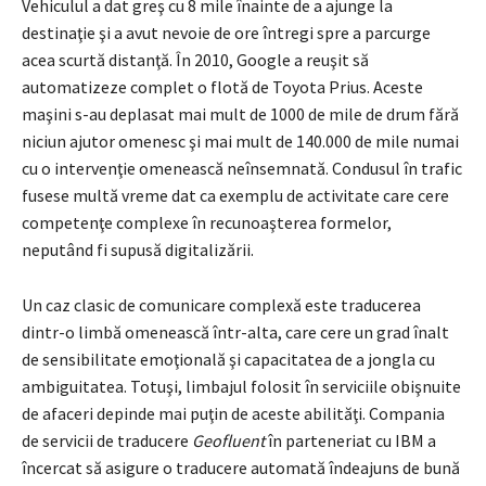
Vehiculul a dat greş cu 8 mile înainte de a ajunge la
destinaţie şi a avut nevoie de ore întregi spre a parcurge
acea scurtă distanţă. În 2010, Google a reuşit să
automatizeze complet o flotă de Toyota Prius. Aceste
maşini s-au deplasat mai mult de 1000 de mile de drum fără
niciun ajutor omenesc şi mai mult de 140.000 de mile numai
cu o intervenţie omenească neînsemnată. Condusul în trafic
fusese multă vreme dat ca exemplu de activitate care cere
competenţe complexe în recunoaşterea formelor,
neputând fi supusă digitalizării.
Un caz clasic de comunicare complexă este traducerea
dintr-o limbă omenească într-alta, care cere un grad înalt
de sensibilitate emoţională şi capacitatea de a jongla cu
ambiguitatea. Totuşi, limbajul folosit în serviciile obişnuite
de afaceri depinde mai puţin de aceste abilităţi. Compania
de servicii de traducere
Geofluent
în parteneriat cu IBM a
încercat să asigure o traducere automată îndeajuns de bună