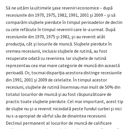
Să ne uităm la ultimele şase reveniri economice – după
recesiunile din 1970, 1975, 1982, 1991, 2001 şi 2009 – şi să
comparăm slujbele pierdute în timpul perioadelor de declin
cu cele refăcute în timpul revenirii care le-a urmat. După
recesiunile din 1970, 1975 şi 1982, şi-au revenit atât
producţia, cât şi locurile de muncă. Slujbele pierdute în
vremea recesiunii, inclusiv slujbele de rutină, au fost
recuperate odată cu revenirea. Iar slujbele de rutină
reprezentau cea mai mare categorie de muncă din această
perioadă. Or, tocmai dispariţia acestora distinge recesiunile
din 1991, 2001 şi 2009 de celelalte. În timpul acestor
recesiuni, slujbele de rutină însemnau mai mult de 50% din
totalul locurilor de muncă şi au fost răspunzătoare de
practic toate slujbele pierdute. Cel mai important, acest tip
de slujbe nu şi-a revenit niciodată peste fundul curbei şi nici
nu s-a apropiat de vârful său de dinaintea recesiunii.
Declinul permanent al locurilor de muncă de calificare