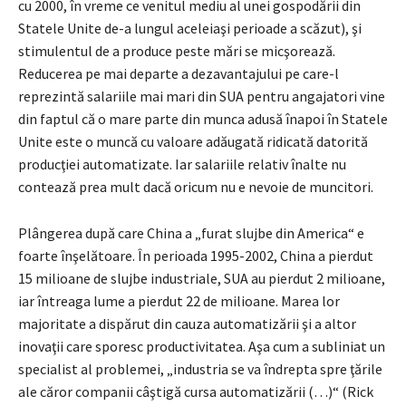
cu 2000, în vreme ce venitul mediu al unei gospodării din
Statele Unite de-a lungul aceleiaşi perioade a scăzut), şi
stimulentul de a produce peste mări se micşorează.
Reducerea pe mai departe a dezavantajului pe care-l
reprezintă salariile mai mari din SUA pentru angajatori vine
din faptul că o mare parte din munca adusă înapoi în Statele
Unite este o muncă cu valoare adăugată ridicată datorită
producţiei automatizate. Iar salariile relativ înalte nu
contează prea mult dacă oricum nu e nevoie de muncitori.
Plângerea după care China a „furat slujbe din America“ e
foarte înşelătoare. În perioada 1995-2002, China a pierdut
15 milioane de slujbe industriale, SUA au pierdut 2 milioane,
iar întreaga lume a pierdut 22 de milioane. Marea lor
majoritate a dispărut din cauza automatizării şi a altor
inovaţii care sporesc productivitatea. Aşa cum a subliniat un
specialist al problemei, „industria se va îndrepta spre ţările
ale căror companii câştigă cursa automatizării (…)“ (Rick