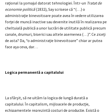
raţional la şomajul datorat tehnologiei. Într-un
Tratat de
economie politică
(1832), Say scrisese că “(…) o
administraţie binevoitoare poate avea în vedere utilizarea
forţei de muncă inactive sau devenite inutilă în realizarea pe
cheltuială publică a unor lucrări de utilitate publică precum
canale, drumuri, biserici sau altele asemenea (…)”. Ce ziceţi
de asta? Da, “o administraţie binevoitoare” chiar ar putea
face aşa ceva, dar…
Logica permanentă a capitalului
La sfârşit, să ne uităm la logica de lungă durată a
capitalului. În capitalism, mijloacele de producţie,
echipamentele reprezintă costuri de producţie. Există o