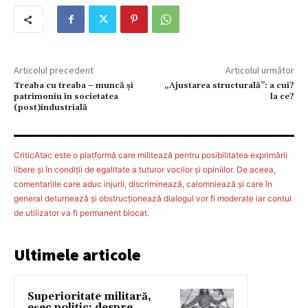
Articolul precedent
Articolul următor
Treaba cu treaba – muncă și
„Ajustarea structurală”: a cui?
patrimoniu în societatea
la ce?
(post)industrială
CriticAtac este o platformă care militează pentru posibilitatea exprimării
libere şi în condiţii de egalitate a tuturor vocilor şi opiniilor. De aceea,
comentariile care aduc injurii, discriminează, calomniează şi care în
general deturnează şi obstrucţionează dialogul vor fi moderate iar contul
de utilizator va fi permanent blocat.
Ultimele articole
Superioritate militară,
eșec politic: despre