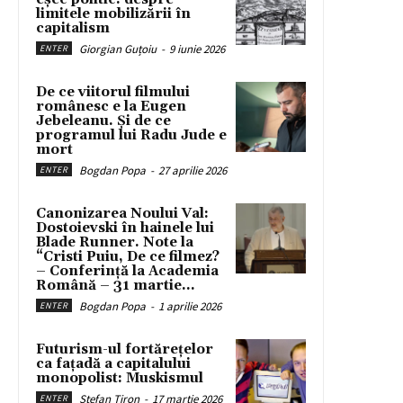
limitele mobilizării în
capitalism
Giorgian Guțoiu
-
9 iunie 2026
ENTER
De ce viitorul filmului
românesc e la Eugen
Jebeleanu. Și de ce
programul lui Radu Jude e
mort
Bogdan Popa
-
27 aprilie 2026
ENTER
Canonizarea Noului Val:
Dostoievski în hainele lui
Blade Runner. Note la
“Cristi Puiu, De ce filmez?
– Conferință la Academia
Română – 31 martie...
Bogdan Popa
-
1 aprilie 2026
ENTER
Futurism-ul fortărețelor
ca fațadă a capitalului
monopolist: Muskismul
Stefan Tiron
-
17 martie 2026
ENTER