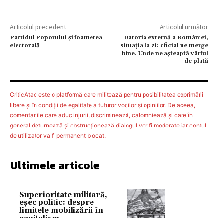
Articolul precedent
Articolul următor
Partidul Poporului şi foametea
Datoria externă a României,
electorală
situaţia la zi: oficial ne merge
bine. Unde ne aşteaptă vârful
de plată
CriticAtac este o platformă care militează pentru posibilitatea exprimării
libere şi în condiţii de egalitate a tuturor vocilor şi opiniilor. De aceea,
comentariile care aduc injurii, discriminează, calomniează şi care în
general deturnează şi obstrucţionează dialogul vor fi moderate iar contul
de utilizator va fi permanent blocat.
Ultimele articole
Superioritate militară,
eșec politic: despre
limitele mobilizării în