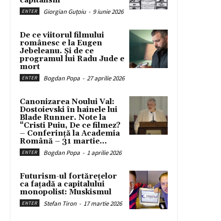
capitalism
Giorgian Guțoiu
-
9 iunie 2026
ENTER
De ce viitorul filmului
românesc e la Eugen
Jebeleanu. Și de ce
programul lui Radu Jude e
mort
Bogdan Popa
-
27 aprilie 2026
ENTER
Canonizarea Noului Val:
Dostoievski în hainele lui
Blade Runner. Note la
“Cristi Puiu, De ce filmez?
– Conferință la Academia
Română – 31 martie...
Bogdan Popa
-
1 aprilie 2026
ENTER
Futurism-ul fortărețelor
ca fațadă a capitalului
monopolist: Muskismul
Stefan Tiron
-
17 martie 2026
ENTER