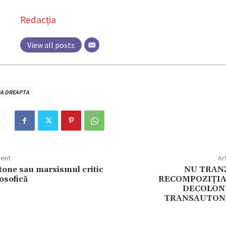
Redacția
View all posts
RA DREAPTA
dent
Ar
one sau marxismul critic
NU TRANZ
losofică
RECOMPOZIȚIA
DECOLONI
TRANSAUTON