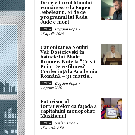
De ce viitorul filmului
românesc e la Eugen
Jebeleanu. Și de ce
programul lui Radu
Jude e mort
Bogdan Popa
-
ENTER
27 aprilie 2026
Canonizarea Noului
Val: Dostoievski în
hainele lui Blade
Runner. Note la “Cristi
Puiu, De ce filmez? –
Conferință la Academia
Română – 31 martie...
Bogdan Popa
-
ENTER
1 aprilie 2026
Futurism-ul
fortărețelor ca fațadă a
capitalului monopolist:
Muskismul
Stefan Tiron
-
ENTER
17 martie 2026