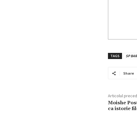
TAGS
SP BA
Share
Articolul prece
Moishe Post
ca istorie fi