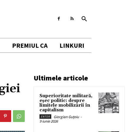
I
PREMIUL CA
LINKURI
Ultimele articole
giei
Superioritate militară,
eșec politic: despre
limitele mobilizării în
capitalism
Giorgian Guțoiu
-
ENTER
9 iunie 2026