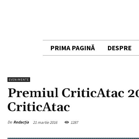
PRIMA PAGINĂ
DESPRE
EVENIMENTE
Premiul CriticAtac 2
CriticAtac
De
Redacția
21 martie 2016
1287