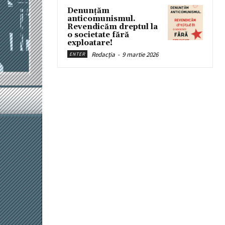
Denunțăm
anticomunismul.
Revendicăm dreptul la
o societate fără
exploatare!
Redacția
-
9 martie 2026
ENTER