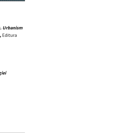
u. Urbanism
,
Editura
iei