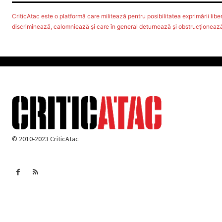
CriticAtac este o platformă care militează pentru posibilitatea exprimării libere
discriminează, calomniează şi care în general deturnează şi obstrucţionează d
© 2010-2023 CriticAtac