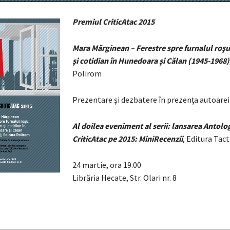
Premiul CriticAtac 2015
Mara Mărginean – Ferestre spre furnalul roş
şi cotidian în Hunedoara şi Călan (1945-1968)
Polirom
Prezentare şi dezbatere în prezenţa autoarei
Al doilea eveniment al serii: lansarea Antolog
CriticAtac pe 2015: MiniRecenzii
, Editura Tact
24 martie, ora 19.00
Librăria Hecate, Str. Olari nr. 8