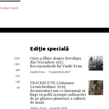
e aduc injurii,
Ediție specială
Cărţi şi filme despre Revoluţia
1920
din Octombrie 1917.
1385
Recomandările lui Vasile Ernu
268
Vasile Ernu
-
7 noiembrie 2017
142
136
TRACEROUTE (Johannes
Grentzfurthner 2016,
68
documentar) sau ce înseamnă să
lingi cu poftă izotopii radioactivi
de pe glazura planetară a culturii
de masă
Stefan Tiron
-
9 aprilie 2016