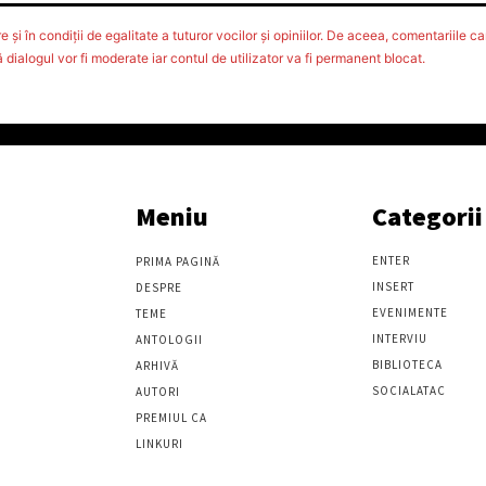
 şi în condiţii de egalitate a tuturor vocilor şi opiniilor. De aceea, comentariile car
ialogul vor fi moderate iar contul de utilizator va fi permanent blocat.
Meniu
Categorii
ENTER
PRIMA PAGINĂ
INSERT
DESPRE
EVENIMENTE
TEME
INTERVIU
ANTOLOGII
BIBLIOTECA
ARHIVĂ
SOCIALATAC
AUTORI
PREMIUL CA
LINKURI