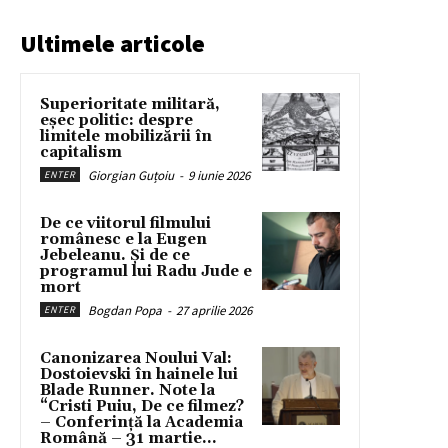
Ultimele articole
Superioritate militară,
eșec politic: despre
limitele mobilizării în
capitalism
Giorgian Guțoiu
-
9 iunie 2026
ENTER
De ce viitorul filmului
românesc e la Eugen
Jebeleanu. Și de ce
programul lui Radu Jude e
mort
Bogdan Popa
-
27 aprilie 2026
ENTER
Canonizarea Noului Val:
Dostoievski în hainele lui
Blade Runner. Note la
“Cristi Puiu, De ce filmez?
– Conferință la Academia
Română – 31 martie...