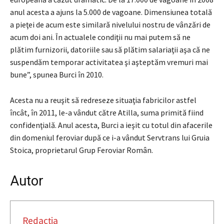
anul acesta a ajuns la 5.000 de vagoane. Dimensiunea totală
a pieţei de acum este similară nivelului nostru de vânzări de
acum doi ani. În actualele condiţii nu mai putem să ne
plătim furnizorii, datoriile sau să plătim salariaţii aşa că ne
suspendăm temporar activitatea şi aşteptăm vremuri mai
bune”, spunea Burci în 2010.
Acesta nu a reuşit să redreseze situaţia fabricilor astfel
încât, în 2011, le-a vândut către Atilla, suma primită fiind
confidenţială. Anul acesta, Burci a ieşit cu totul din afacerile
din domeniul feroviar după ce i-a vândut Servtrans lui Gruia
Stoica, proprietarul Grup Feroviar Român.
Autor
Redacția