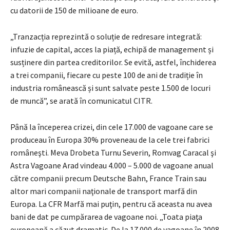
cu datorii de 150 de milioane de euro.
„Tranzacția reprezintă o soluție de redresare integrată:
infuzie de capital, acces la piață, echipă de management și
susținere din partea creditorilor. Se evită, astfel, închiderea
a trei companii, fiecare cu peste 100 de ani de tradiție în
industria românească și sunt salvate peste 1.500 de locuri
de muncă”, se arată în comunicatul CITR.
Până la începerea crizei, din cele 17.000 de vagoane care se
produceau în Europa 30% proveneau de la cele trei fabrici
româneşti. Meva Drobeta Turnu Severin, Romvag Caracal şi
Astra Vagoane Arad vindeau 4.000 – 5.000 de vagoane anual
către companii precum Deutsche Bahn, France Train sau
altor mari companii naţionale de transport marfă din
Europa. La CFR Marfă mai puţin, pentru că aceasta nu avea
bani de dat pe cumpărarea de vagoane noi. „Toata piaţa
europeană a căzut dramatic. De la 17.000 de vagoane în 2008