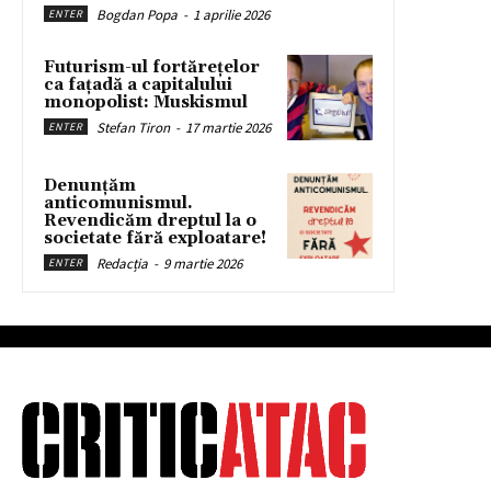
Bogdan Popa
-
1 aprilie 2026
ENTER
Futurism-ul fortărețelor
ca fațadă a capitalului
monopolist: Muskismul
Stefan Tiron
-
17 martie 2026
ENTER
Denunțăm
anticomunismul.
Revendicăm dreptul la o
societate fără exploatare!
Redacția
-
9 martie 2026
ENTER