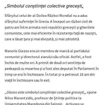
„
Simbolul conștiinței colective grecești
„
Sfârșitul celui de-al Doilea Război Mondial nu a adus
sfârșitul suferinței în Grecia. A început un război civil de
patru ani între armata noii republici grecești și gherilele
comuniste, cele mai eficiente în rezistența față de naziști,
care a lăsat țara și mai divizată, și mai zdrobită.
Manolis Glezos era un membru de marcă al partidului
comunist și directorul ziarului său oficial. Astfel, a fost
închis de multe ori. A primit de două ori sentința de
pedeapsă cu moartea și a fost ales deputat în Parlament în
timp ce era în închisoare. În total și-a petrecut 16 ani din
viață în închisoare sau în exil.
„
Glezos este simbolul conștiinței colective grecești
„, spune
Nilos Marantzidis, profesor de Științe politice la
Universitatea Macedonia din Salonic. „
Acțiunea sa