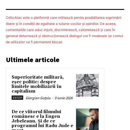
CriticAtac este o platformă care militează pentru posibilitatea exprimării
libere şi în condiţii de egalitate a tuturor vocilor şi opiniilor. De aceea,
comentariile care aduc injurii, discriminează, calomniează şi care în
general deturnează şi obstrucţionează dialogul vor fi moderate iar contul
de utilizator va fi permanent blocat.
Ultimele articole
Superioritate militară,
eșec politic: despre
limitele mobilizării în
capitalism
Giorgian Guțoiu
-
9 iunie 2026
ENTER
De ce viitorul filmului
românesc e la Eugen
Jebeleanu. Și de ce
programul lui Radu Jude e