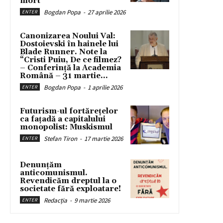
mort
Bogdan Popa
-
27 aprilie 2026
ENTER
Canonizarea Noului Val:
Dostoievski în hainele lui
Blade Runner. Note la
“Cristi Puiu, De ce filmez?
– Conferință la Academia
Română – 31 martie...
Bogdan Popa
-
1 aprilie 2026
ENTER
Futurism-ul fortărețelor
ca fațadă a capitalului
monopolist: Muskismul
Stefan Tiron
-
17 martie 2026
ENTER
Denunțăm
anticomunismul.
Revendicăm dreptul la o
societate fără exploatare!
Redacția
-
9 martie 2026
ENTER