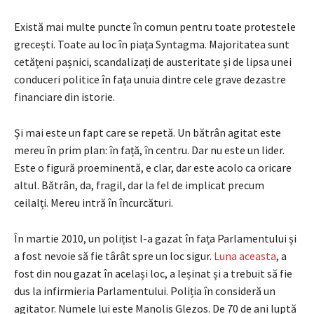
Există mai multe puncte în comun pentru toate protestele
grecești. Toate au loc în piața Syntagma. Majoritatea sunt
cetățeni pașnici, scandalizați de austeritate și de lipsa unei
conduceri politice în fața unuia dintre cele grave dezastre
financiare din istorie.
Și mai este un fapt care se repetă. Un bătrân agitat este
mereu în prim plan: în față, în centru. Dar nu este un lider.
Este o figură proeminentă, e clar, dar este acolo ca oricare
altul. Bătrân, da, fragil, dar la fel de implicat precum
ceilalți. Mereu intră în încurcături.
În martie 2010, un polițist l-a gazat în fața Parlamentului și
a fost nevoie să fie târât spre un loc sigur.
Luna aceasta
, a
fost din nou gazat în același loc, a leșinat și a trebuit să fie
dus la infirmieria Parlamentului. Poliția în consideră un
agitator. Numele lui este Manolis Glezos. De 70 de ani luptă