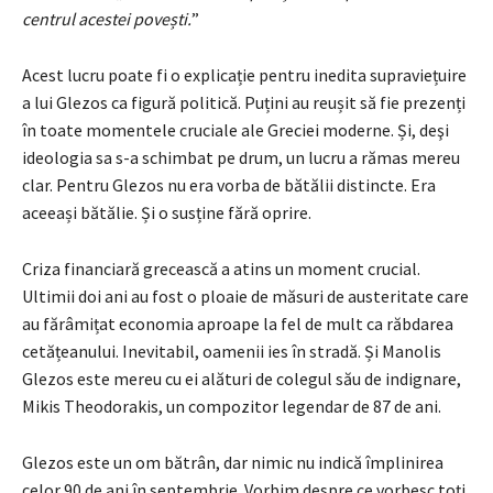
centrul acestei povești.
”
Acest lucru poate fi o explicație pentru inedita supraviețuire
a lui Glezos ca figură politică. Puțini au reușit să fie prezenți
în toate momentele cruciale ale Greciei moderne. Și, deşi
ideologia sa s-a schimbat pe drum, un lucru a rămas mereu
clar. Pentru Glezos nu era vorba de bătălii distincte. Era
aceeași bătălie. Și o susține fără oprire.
Criza financiară grecească a atins un moment crucial.
Ultimii doi ani au fost o ploaie de măsuri de austeritate care
au fărâmițat economia aproape la fel de mult ca răbdarea
cetățeanului. Inevitabil, oamenii ies în stradă. Și Manolis
Glezos este mereu cu ei alături de colegul său de indignare,
Mikis Theodorakis, un compozitor legendar de 87 de ani.
Glezos este un om bătrân, dar nimic nu indică împlinirea
celor 90 de ani în septembrie. Vorbim despre ce vorbesc toți