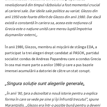
revoluționară din timpul războiului a fost momentul crucial
al carierei sale. Dar ideile sale politice au variat. Glezos din
anii 1950 este foarte diferit de Glezos din anii 1980. Dar dacă
există o constantă în cariera sa, aceea este noțiunea că
Grecia este o națiune unită care mereu luptă împotriva
dușmanilor externi
„.
În anii 1980, Glezos, membru al mișcării de stânga EDA, a
participat la trei alegeri drept candidat al PASOK, partidul
socialist condus de Andreas Papandreu care a condus Grecia
în cea mai mare parte a anilor 1980 și care a pus bazele
imensei acumulării a datoriei de către un stat corupt.
„
Singura soluție sunt alegerile generale
„
„
În anii ’80, țara a dezvoltat o nouă istorie pentru a explica
forma în care se vede pe sine și își înfruntă trecutul”, spune
Marantzidis. „Glezos era într-o poziție bună pentru a deveni