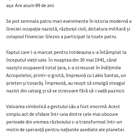
așa. Are acum 89 de ani.
Se pot semnala patru mari evenimente în istoria modernă a
Greciei: ocupația nazistă, războiul civil, dictatura militară și
colapsul financiar. Glezos a participat la toate patru.
Faptul care l-a marcat pentru totdeauna s-a întâmplat la
începutul vieții sale. În noaptea din 30 mai 1941, când
naziștii ocupaseră total țara, s-a strecurat în înălțimile
Acropolelor, printr-o grotă, împreună cu Lakis Santas, un
prieten și tovarăș. Împreună, au reușit să smulgă steagul
nazist din catarg și să se strecoare fără să-i vadă paznicii.
Valoarea simbolică a gestului său a fost enormă. Acest
simplu act de sfidare într-una dintre cele mai obscure
perioade din vremea războiului s-a transformat într-un
motiv de speranță pentru națiunile asediate ale planetei.