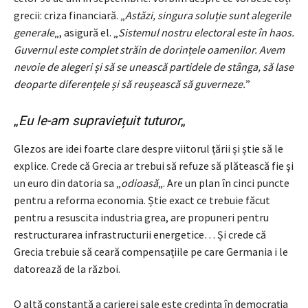
grecii: criza financiară. „
Astăzi, singura soluție sunt alegerile
generale
„, asigură el. „
Sistemul nostru electoral este în haos.
Guvernul este complet străin de dorințele oamenilor. Avem
nevoie de alegeri și să se unească partidele de stânga, să lase
deoparte diferențele și să reușească să guverneze.
”
„
Eu le-am supraviețuit tuturor
„
Glezos are idei foarte clare despre viitorul țării și știe să le
explice. Crede că Grecia ar trebui să refuze să plătească fie şi
un euro din datoria sa „
odioasă
„. Are un plan în cinci puncte
pentru a reforma economia. Știe exact ce trebuie făcut
pentru a resuscita industria grea, are propuneri pentru
restructurarea infrastructurii energetice… Și crede că
Grecia trebuie să ceară compensațiile pe care Germania i le
datorează de la război.
O altă constantă a carierei sale este credința în democrația