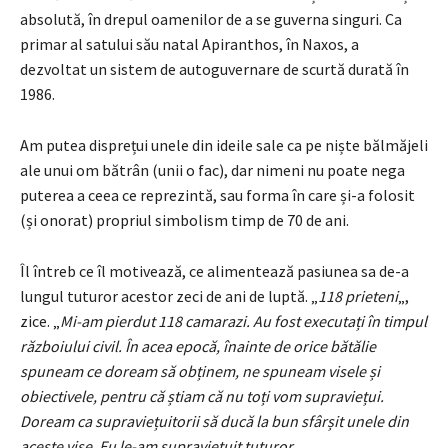
absolută, în drepul oamenilor de a se guverna singuri. Ca
primar al satului său natal Apiranthos, în Naxos, a
dezvoltat un sistem de autoguvernare de scurtă durată în
1986.
Am putea disprețui unele din ideile sale ca pe niște bălmăjeli
ale unui om bătrân (unii o fac), dar nimeni nu poate nega
puterea a ceea ce reprezintă, sau forma în care și-a folosit
(și onorat) propriul simbolism timp de 70 de ani.
Îl întreb ce îl motivează, ce alimentează pasiunea sa de-a
lungul tuturor acestor zeci de ani de luptă. „
118 prieteni
„,
zice. „
Mi-am pierdut 118 camarazi. Au fost executați în timpul
războiului civil. În acea epocă, înainte de orice bătălie
spuneam ce doream să obținem, ne spuneam visele și
obiectivele, pentru că știam că nu toți vom supraviețui.
Doream ca supraviețuitorii să ducă la bun sfârșit unele din
aceste vise. Eu le-am supraviețuit tuturor.
„