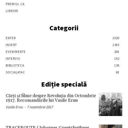
PREMIUL CA
LINKURI
Categorii
ENTER
1920
INSERT
1385
EVENIMENTE
268
INTERVIU
142
BIBLIOTECA
136
SOCIALATAC
68
Ediție specială
Cărţi şi filme despre Revoluţia din Octombrie
1917. Recomandările lui Vasile Ernu
Vasile Ernu
-
7 noiembrie 2017
TRACEROUTE (Johannes Grentzfurthner