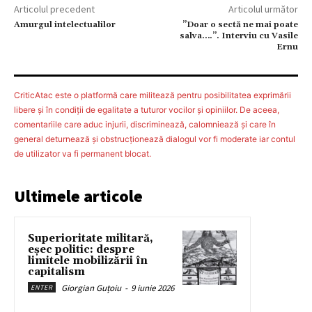
Articolul precedent
Articolul următor
Amurgul intelectualilor
”Doar o sectă ne mai poate
salva….”. Interviu cu Vasile
Ernu
CriticAtac este o platformă care militează pentru posibilitatea exprimării
libere şi în condiţii de egalitate a tuturor vocilor şi opiniilor. De aceea,
comentariile care aduc injurii, discriminează, calomniează şi care în
general deturnează şi obstrucţionează dialogul vor fi moderate iar contul
de utilizator va fi permanent blocat.
Ultimele articole
Superioritate militară,
eșec politic: despre
limitele mobilizării în
capitalism
Giorgian Guțoiu
-
9 iunie 2026
ENTER