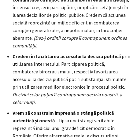
în sensul creşterii participării şi implicării cetăţeneşti în
luarea deciziilor de politici publice. Credem că acţiunea
socială reprezintă un mijloc eficient în combaterea
corupţiei generalizate, a nepotismului şi a birocraţiei
aberante.
(Dez-) ordinii corupte îi contrapunem ordinea
comunităţii.
Credem în facilitarea accesului la decizia politică
prin
utilizarea Internetului. Participarea politică,
combaterea birocratismului, respectiv favorizarea
accesului la decizia publică pot fi substanţial stimulate
prin utilizarea mediilor electronice în procesul politic.
Deciziei celor puţini îi contrapunem decizia noastră, a
celor mulţi.
Vrem să c
onstruim
împreună o stângă politică
autentică şi onestă
– lipsa unei stângi veritabile
reprezintă indiciul unui grav deficit democratic în
România. Oferim alternative reale la discursurile şi