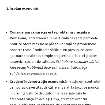
În plan economic
Considerăm că
sără
cia este problema crucial
ă a
României
, iar tratarea ei superficială de către partidele
politice oferă măsura nepăsării lor faţă de problemele
noastre reale. Eradicarea sărăciei nu presupune doar
ajutoare sociale sau simple creşteri salariale, ci şi acces
la servicii sociale de calitate.
Schimbarea actualei stări de
fapt poate fi obţinută doar prin descentralizare şi
solidarizare comunitară reală
.
Credem în democraţie economică –
susţinem controlul
democratic exercitat de către angajaţi la locul de muncă
în privinţa tuturor deciziilor manageriale care le
afectează viaţa. În acelaşi timp, afirmăm dreptul
comunităţii largi cetăţeneşti de a controla deciziile