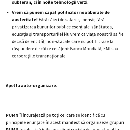
subteran, ci
în noile tehnologii verzi
.
Vrem să punem capăt politicilor neoliberale de
austeritate!
Fără tăieri de salarii şi pensii; fără
privatizarea bunurilor publice esenţiale: sănătatea,
educaţia şi transporturile! Nu vrem ca viaţa noastră să fie
decisă de entităţi non-statale care nu pot fi trase la
răspundere de către cetăţeni: Banca Mondială, FMI sau
corporaţiile transnaţionale.
Apel la auto-organizare
:
PUMN
îi încurajează pe toţi cei care se identifică cu
principiile enunţate în acest manifest să organizeze grupuri
PUMN
locale şi să iniţieze acţiuni sociale de impact real la