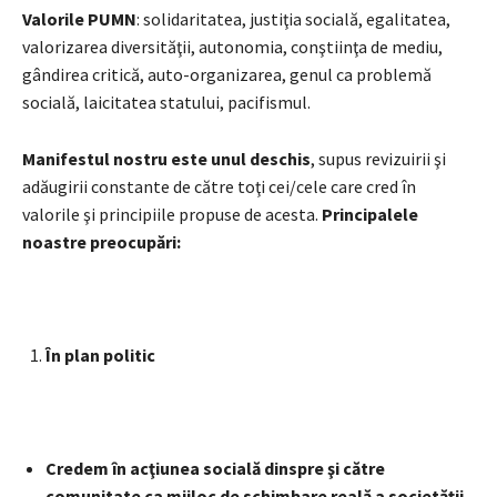
Valorile PUMN
: solidaritatea, justiţia socială, egalitatea,
valorizarea diversităţii, autonomia, conştiinţa de mediu,
gândirea critică, auto-organizarea, genul ca problemă
socială, laicitatea statului, pacifismul.
Manifestul nostru este unul deschis
, supus revizuirii şi
adăugirii constante de către toţi cei/cele care cred în
valorile şi principiile propuse de acesta.
Principalele
noastre preocupări:
În plan politic
Credem în acţiunea socială dinspre şi către
comunitate ca mijloc de schimbare reală a societăţii
,