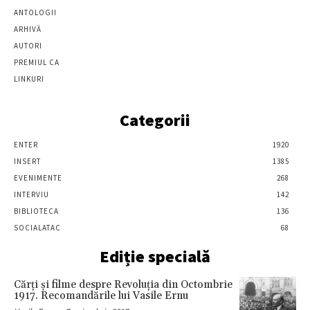
ANTOLOGII
ARHIVĂ
AUTORI
PREMIUL CA
LINKURI
Categorii
ENTER
1920
INSERT
1385
EVENIMENTE
268
INTERVIU
142
BIBLIOTECA
136
SOCIALATAC
68
Ediție specială
Cărţi şi filme despre Revoluţia din Octombrie
1917. Recomandările lui Vasile Ernu