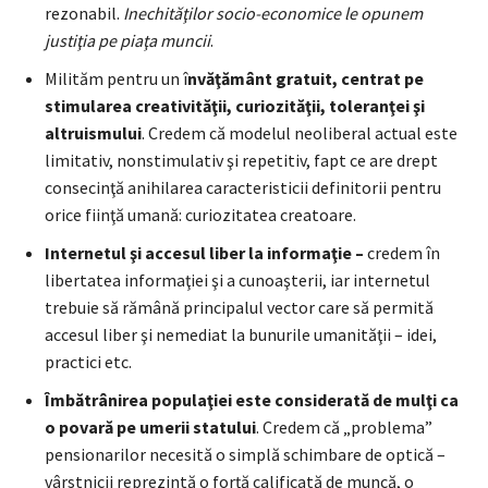
rezonabil.
Inechităţilor socio-economice le opunem
justiţia pe piaţa muncii
.
Milităm pentru un î
nvăţământ gratuit, centrat pe
stimularea creativităţii, curiozităţii, toleranţei şi
altruismului
. Credem că modelul neoliberal actual este
limitativ, nonstimulativ şi repetitiv, fapt ce are drept
consecinţă anihilarea caracteristicii definitorii pentru
orice fiinţă umană: curiozitatea creatoare.
Internetul şi accesul liber la informaţie –
credem în
libertatea informaţiei şi a cunoaşterii, iar internetul
trebuie să rămână principalul vector care să permită
accesul liber şi nemediat la bunurile umanităţii – idei,
practici etc.
Îmbătrânirea populaţiei este considerată de mulţi ca
o povară pe umerii statului
. Credem că „problema”
pensionarilor necesită o simplă schimbare de optică –
vârstnicii reprezintă o forţă calificată de muncă, o