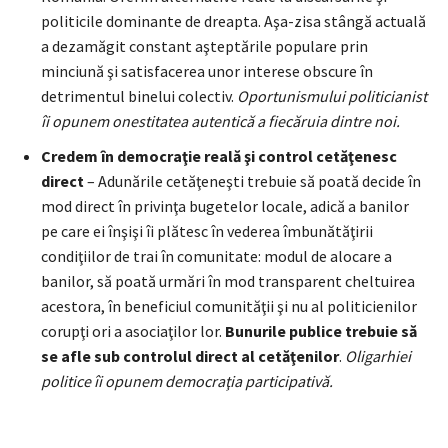
politicile dominante de dreapta. Aşa-zisa stângă actuală
a dezamăgit constant aşteptările populare prin
minciună şi satisfacerea unor interese obscure în
detrimentul binelui colectiv.
Oportunismului
politicianist
îi opunem onestitatea au
t
entică a fiecăruia dintre noi.
Credem în
democraţie reală şi control cetăţenesc
direct
– Adunările cetăţeneşti trebuie să poată decide în
mod direct în privinţa bugetelor locale, adică a banilor
pe care ei înşişi îi plătesc în vederea îmbunătăţirii
condiţiilor de trai în comunitate: modul de alocare a
banilor, să poată urmări în mod transparent cheltuirea
acestora, în beneficiul comunităţii şi nu al politicienilor
corupţi ori a asociaţilor lor.
Bunurile publice trebuie să
se afle sub controlul direct al cetăţenilor
.
Oligarhiei
politice îi opunem democraţia participativă.