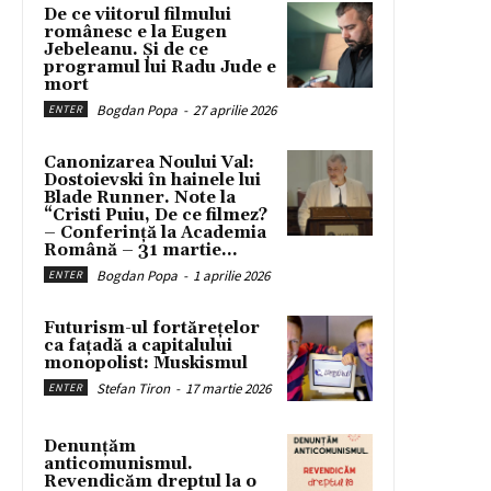
De ce viitorul filmului
românesc e la Eugen
Jebeleanu. Și de ce
programul lui Radu Jude e
mort
Bogdan Popa
-
27 aprilie 2026
ENTER
Canonizarea Noului Val:
Dostoievski în hainele lui
Blade Runner. Note la
“Cristi Puiu, De ce filmez?
– Conferință la Academia
Română – 31 martie...
Bogdan Popa
-
1 aprilie 2026
ENTER
Futurism-ul fortărețelor
ca fațadă a capitalului
monopolist: Muskismul
Stefan Tiron
-
17 martie 2026
ENTER
Denunțăm
anticomunismul.
Revendicăm dreptul la o