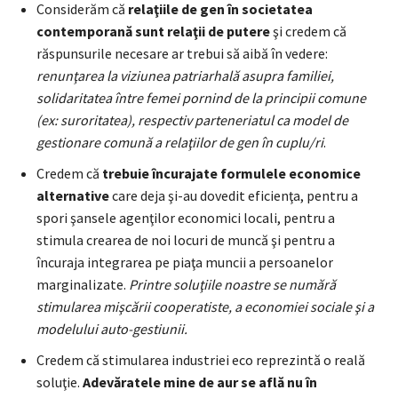
Considerăm că
relaţiile de gen în societatea
contemporană sunt relaţii de putere
şi credem că
răspunsurile necesare ar trebui să aibă în vedere:
renunţarea la viziunea patriarhală asupra familiei,
solidaritatea între femei pornind de la principii comune
(ex: suroritatea), respectiv parteneriatul ca model de
gestionare comună a relaţiilor de gen în cuplu/ri
.
Credem că
trebuie încurajate formulele economice
alternative
care deja şi-au dovedit eficienţa, pentru a
spori şansele agenţilor economici locali, pentru a
stimula crearea de noi locuri de muncă şi pentru a
încuraja integrarea pe piaţa muncii a persoanelor
marginalizate.
Printre soluţiile noastre se numără
stimularea mişcării cooperatiste, a economiei sociale şi a
modelului auto-gestiunii.
Credem că stimularea industriei eco reprezintă o reală
soluţie.
Adevăratele mine de aur se află nu î
n