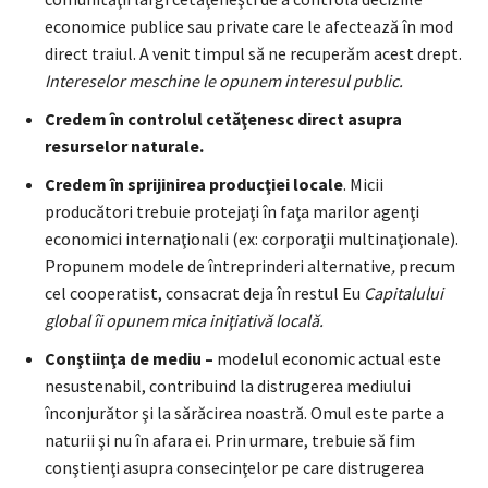
economice publice sau private care le afectează în mod
direct traiul. A venit timpul să ne recuperăm acest drept.
Intereselor meschine le opunem interesul public.
Credem în controlul
cet
ăţenesc direct asupra
resurselor naturale.
Credem în sprijinirea producţiei locale
. Micii
producători trebuie protejaţi în faţa marilor agenţi
economici internaţionali (ex: corporaţii multinaţionale).
Propunem modele de întreprinderi alternative
,
precum
cel cooperatist, consacrat deja în restul Eu
Capitalului
global îi opunem mica iniţiativă locală.
Conştiinţa de mediu –
modelul economic actual este
nesustenabil, contribuind la distrugerea mediului
înconjurător şi la sărăcirea noastră. Omul este parte a
naturii şi nu în afara ei. Prin urmare, trebuie să fim
conştienţi asupra consecinţelor pe care distrugerea