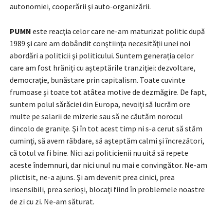
autonomiei, cooperării şi auto-organizării.
PUMN
este reacţia celor care ne-am maturizat politic după
1989 şi care am dobândit conştiinţa necesităţii unei noi
abordări a politicii şi politicului. Suntem generația celor
care am fost hrăniţi cu așteptările tranziţiei: dezvoltare,
democraţie, bunăstare prin capitalism. Toate cuvinte
frumoase și toate tot atâtea motive de dezmăgire. De fapt,
suntem polul sărăciei din Europa, nevoiţi să lucrăm ore
multe pe salarii de mizerie sau să ne căutăm norocul
dincolo de graniţe. Şi în tot acest timp ni s-a cerut să stăm
cuminţi, să avem răbdare, să aşteptăm calmi şi încrezători,
că totul va fi bine. Nici azi politicienii nu uită să repete
aceste îndemnuri, dar nici unul nu mai e convingător. Ne-am
plictisit, ne-a ajuns. Şi am devenit prea cinici, prea
insensibili, prea serioşi, blocaţi fiind în problemele noastre
de zi cu zi. Ne-am săturat.