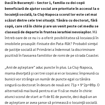
Dacă în Bucureşti – Sector 1, familia cu doi copii
beneficiară de ajutor social are prioritate în accesul la o
locuinţă socială, la Cluj-Napoca scorul lor este cel mai
scăzut dintre cele trei situaţii.
Tânăra cu doctorat, fără
copii, care stă în chirie şi are un venit peste cel mediu se
clasează de departe în fruntea ierarhiei nevoiaşilor.
Mă
întreb oare de ce nu i s-a oferit posibilitatea să locuiască în
imobilele proaspăt-finisate din Pata-Rât? Probabil simţul
de justiţie socială al Primăriei a îndemnat la discriminare
pozitivă în favoarea familiilor de romi de pe strada Coastei.
„Anii de aşteptare” aduc puncte în plus. La Cluj-Napoca,
mama divorţată şi cei trei copii ai ei ce locuiesc împreună cu
bunicii vor strânge un număr de puncte egal cu tânăra
singură cu doctorat în decurs de nouă ani: 71p + 9*2p=89p. O
alternativă mai bună pentru ei ar fi să se mute în chirie:
atunci scorul de start ar fi de 81 de puncte, deci după un an
de aşteptare ar avea şanse să primească o locuinţă socială.