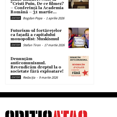
“Cristi Puiu, De ce filmez?
– Conferință la Academia
Română – 31 martie...
Bogdan Popa
-
1 aprilie 2026
ENTER
Futurism-ul fortărețelor
ca fațadă a capitalului
monopolist: Muskismul
Stefan Tiron
-
17 martie 2026
ENTER
Denunțăm
anticomunismul.
Revendicăm dreptul la o
societate fără exploatare!
Redacția
-
9 martie 2026
ENTER