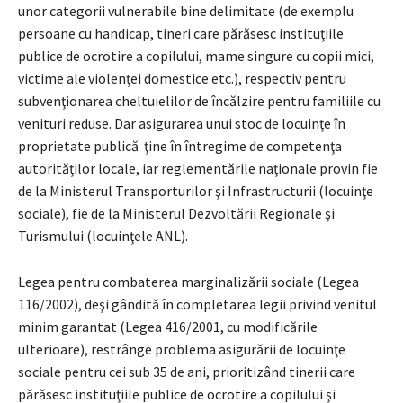
unor categorii vulnerabile bine delimitate (de exemplu
persoane cu handicap, tineri care părăsesc instituţiile
publice de ocrotire a copilului, mame singure cu copii mici,
victime ale violenţei domestice etc.), respectiv pentru
subvenţionarea cheltuielilor de încălzire pentru familiile cu
venituri reduse. Dar asigurarea unui stoc de locuinţe în
proprietate publică ţine în întregime de competenţa
autorităţilor locale, iar reglementările naţionale provin fie
de la Ministerul Transporturilor şi Infrastructurii (locuinţe
sociale), fie de la Ministerul Dezvoltării Regionale şi
Turismului (locuinţele ANL).
Legea pentru combaterea marginalizării sociale (Legea
116/2002), deşi gândită în completarea legii privind venitul
minim garantat (Legea 416/2001, cu modificările
ulterioare), restrânge problema asigurării de locuinţe
sociale pentru cei sub 35 de ani, prioritizând tinerii care
părăsesc instituţiile publice de ocrotire a copilului şi