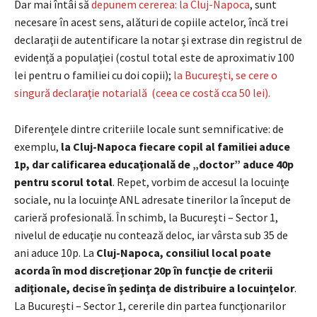
Dar mai întâi să
depunem cererea: la Cluj-Napoca
, sunt
necesare în acest sens, alături de copiile actelor, încă trei
declaraţii de autentificare la notar şi extrase din registrul de
evidenţă a populaţiei (costul total este de aproximativ 100
lei pentru o familiei cu doi copii);
la Bucureşti, se cere o
singură declaraţie notarială (ceea ce costă cca 50 lei).
Diferenţele dintre criteriile locale sunt semnificative: de
exemplu,
la Cluj-Napoca fiecare copil al familiei aduce
1p, dar calificarea educaţională de „doctor” aduce 40p
pentru scorul total
. Repet, vorbim de accesul la locuinţe
sociale, nu la locuinţe ANL adresate tinerilor la început de
carieră profesională. În schimb, la Bucureşti – Sector 1,
nivelul de educaţie nu contează deloc, iar vârsta sub 35 de
ani aduce 10p. La
Cluj-Napoca, consiliul local poate
acorda în mod discreţionar 20p în funcţie de criterii
adiţionale, decise în şedinţa de distribuire a locuinţelor
.
La Bucureşti – Sector 1, cererile din partea funcţionarilor