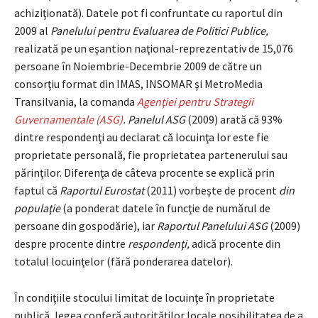
achiziţionată). Datele pot fi confruntate cu raportul din
2009 al
Panelului pentru Evaluarea de Politici Publice,
realizată pe un eşantion naţional-reprezentativ de 15,076
persoane în Noiembrie-Decembrie 2009 de către un
consorţiu format din IMAS, INSOMAR şi MetroMedia
Transilvania, la comanda
Agenţiei pentru Strategii
Guvernamentale (ASG)
. Panelul ASG
(2009) arată că 93%
dintre respondenţi au declarat că locuinţa lor este fie
proprietate personală, fie proprietatea partenerului sau
părinţilor. Diferenţa de câteva procente se explică prin
faptul că
Raportul Eurostat
(2011) vorbeşte de procent
din
populaţie
(a ponderat datele în funcţie de numărul de
persoane din gospodărie), iar
Raportul Panelului ASG
(2009)
despre procente dintre
respondenţi,
adică procente din
totalul locuinţelor (fără ponderarea datelor).
În condiţiile stocului limitat de locuinţe în proprietate
publică, legea conferă autorităţilor locale posibilitatea de a