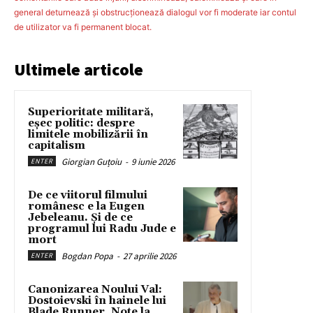
general deturnează şi obstrucţionează dialogul vor fi moderate iar contul
de utilizator va fi permanent blocat.
Ultimele articole
Superioritate militară,
eșec politic: despre
limitele mobilizării în
capitalism
Giorgian Guțoiu
-
9 iunie 2026
ENTER
De ce viitorul filmului
românesc e la Eugen
Jebeleanu. Și de ce
programul lui Radu Jude e
mort
Bogdan Popa
-
27 aprilie 2026
ENTER
Canonizarea Noului Val:
Dostoievski în hainele lui
Blade Runner. Note la