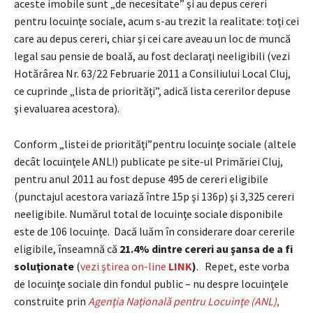
aceste imobile sunt „de necesitate” şi au depus cereri
pentru locuinţe sociale, acum s-au trezit la realitate: toţi cei
care au depus cereri, chiar şi cei care aveau un loc de muncă
legal sau pensie de boală, au fost declaraţi neeligibili (vezi
Hotărârea Nr. 63/22 Februarie 2011 a Consiliului Local Cluj,
ce cuprinde „lista de priorităţi”, adică lista cererilor depuse
şi evaluarea acestora).
Conform „listei de priorităţi”pentru locuinţe sociale (altele
decât locuinţele ANL!) publicate pe site-ul Primăriei Cluj,
pentru anul 2011 au fost depuse 495 de cereri eligibile
(punctajul acestora variază între 15p şi 136p) şi 3,325 cereri
neeligibile. Numărul total de locuinţe sociale disponibile
este de 106 locuinţe. Dacă luăm în considerare doar cererile
eligibile, înseamnă că
21.4% dintre cereri au şansa de a fi
soluţionate
(
vezi ştirea on-line
LINK
)
. Repet, este vorba
de locuinţe sociale din fondul public – nu despre locuinţele
construite prin
Agenţia Naţională pentru Locuinţe (ANL)
,