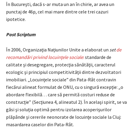
În Bucureşti, dacă s-ar muta un an în chirie, ar avea un
punctaj de 46p, cel mai mare dintre cele trei cazuri
ipotetice.
Post Scriptum
În 2006, Organizaţia Naţiunilor Unite a elaborat un
set
de
recomandări privind locuinţele sociale
:
standarde de
calitate şi desegregare, protecţia sănătăţii, caracterul
ecologic şi principiul competitivităţii dintre dezvoltatori
imobiliari. „Locuinţele sociale” din Pata-Rât contravin
fiecărui alineat formulat de ONU, cu o singură excepţie: „o
abordare flexibilă… care să permită costuri reduse de
construcţie” (Secţiunea 4, alineatul 2). În acelaşi spirit, se va
găsi şi soluţia optimă pentru izolarea acoperişurilor
plăpânde şi cererile neonorate de locuinţe sociale la Cluj:
masardarea caselor din Pata-Rât.