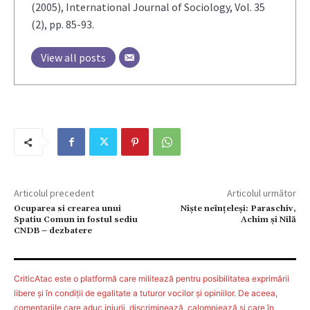
(2005), International Journal of Sociology, Vol. 35
(2), pp. 85-93.
View all posts
Articolul precedent
Articolul următor
Ocuparea si crearea unui
Nişte neînţeleşi: Paraschiv,
Spatiu Comun in fostul sediu
Achim şi Nilă
CNDB – dezbatere
CriticAtac este o platformă care militează pentru posibilitatea exprimării
libere şi în condiţii de egalitate a tuturor vocilor şi opiniilor. De aceea,
comentariile care aduc injurii, discriminează, calomniează şi care în