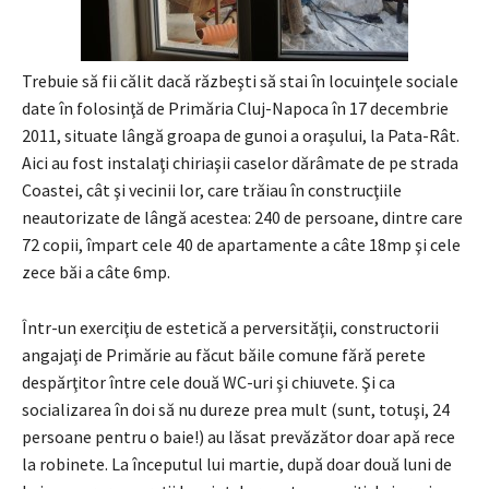
Trebuie să fii călit dacă răzbeşti să stai în locuinţele sociale
date în folosinţă de Primăria Cluj-Napoca în 17 decembrie
2011, situate lângă groapa de gunoi a oraşului, la Pata-Rât.
Aici au fost instalaţi chiriaşii caselor dărâmate de pe strada
Coastei, cât şi vecinii lor, care trăiau în construcţiile
neautorizate de lângă acestea: 240 de persoane, dintre care
72 copii, împart cele 40 de apartamente a câte 18mp şi cele
zece băi a câte 6mp.
Într-un exerciţiu de estetică a perversităţii, constructorii
angajaţi de Primărie au făcut băile comune fără perete
despărţitor între cele două WC-uri şi chiuvete. Şi ca
socializarea în doi să nu dureze prea mult (sunt, totuşi, 24
persoane pentru o baie!) au lăsat prevăzător doar apă rece
la robinete. La începutul lui martie, după doar două luni de