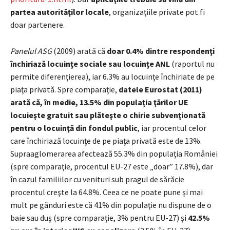
partea autorităţilor locale
, organizaţiile private pot fi
doar partenere.
Panelul ASG
(2009) arată că
doar 0.4% dintre respondenţi
închiriază locuinţe sociale sau locuinţe ANL
(raportul nu
permite diferenţierea), iar 6.3% au locuinţe închiriate de pe
piaţa privată. Spre comparaţie,
datele Eurostat (2011)
arată că, în medie, 13.5% din populaţia ţărilor UE
locuieşte gratuit sau plăteşte o chirie subvenţionată
pentru o locuinţă din fondul public
, iar procentul celor
care închiriază locuinţe de pe piaţa privată este de 13%.
Supraaglomerarea afectează 55.3% din populaţia României
(spre comparaţie, procentul EU-27 este „doar” 17.8%), dar
în cazul familiilor cu venituri sub pragul de sărăcie
procentul creşte la 64.8%. Ceea ce ne poate pune şi mai
mult pe gânduri este că 41% din populaţie nu dispune de o
baie sau duş (spre comparaţie, 3% pentru EU-27) şi
42.5%