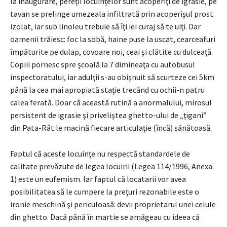
la inaugurare, pereţii locuinţelor sunt acoperiţi de igrasie, pe
tavan se prelinge umezeala infiltrată prin acoperişul prost
izolat, iar sub linoleu trebuie să îţi iei curaj să te uiţi. Dar
oamenii trăiesc: foc la sobă, haine puse la uscat, cearceafuri
împăturite pe dulap, covoare noi, ceai şi clătite cu dulceaţă.
Copiii pornesc spre şcoală la 7 dimineaţa cu autobusul
inspectoratului, iar adulţii s-au obişnuit să scurteze cei 5km
până la cea mai apropiată staţie trecând cu ochii-n patru
calea ferată. Doar că această rutină a anormalului, mirosul
persistent de igrasie şi priveliştea ghetto-ului de „ţigani”
din Pata-Rât le macină fiecare articulaţie (încă) sănătoasă.
Faptul că aceste locuinţe nu respectă standardele de
calitate prevăzute de legea locuirii (Legea 114/1996, Anexa
1) este un eufemism. Iar faptul că locatarii vor avea
posibilitatea să le cumpere la preţuri rezonabile este o
ironie meschină şi periculoasă: devii proprietarul unei celule
din ghetto. Dacă până în martie se amăgeau cu ideea că