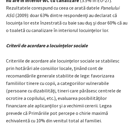
nu are în interior WC cu canalizare
(3.5% în EU-27).
Rezultatele corespund cu ceea ce arată datele
Panelului
ASG
(2009):
doar 63% dintre respondenţi au declarat că
locuinţa lor este înzestrată cu baie sau duş şi doar 60% că au
o toaletă cu canalizare în interiorul locuinţelor lor.
Criterii de acordare a locuinţelor sociale
Criteriile de acordare ale locuinţelor sociale se stabilesc
prin hotărâri ale consiilor locale, ţinând cont de
recomandările generale stabilite de lege: favorizarea
familiilor tinere cu copii, a categoriilor vulnerabile
(persoane cu dizabilităţi, tineri care părăsesc centrele de
ocrotire a copilului, etc.), evaluarea posibilităţilor
financiare ale aplicanţilor şi a vechimii cererii. Legea
prevede că Primăriile pot percepe o chirie maximă
echivalentă cu 10% din venitul total al familiei.