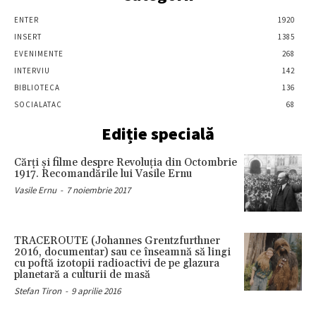
ENTER
1920
INSERT
1385
EVENIMENTE
268
INTERVIU
142
BIBLIOTECA
136
SOCIALATAC
68
Ediție specială
Cărţi şi filme despre Revoluţia din Octombrie
1917. Recomandările lui Vasile Ernu
Vasile Ernu
-
7 noiembrie 2017
TRACEROUTE (Johannes Grentzfurthner
2016, documentar) sau ce înseamnă să lingi
cu poftă izotopii radioactivi de pe glazura
planetară a culturii de masă
Stefan Tiron
-
9 aprilie 2016