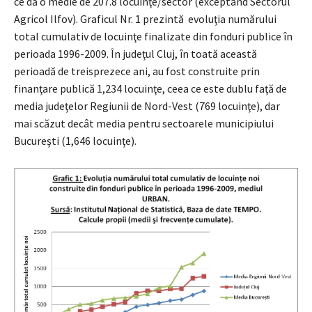
ce dă o medie de 207.8 locuinţe/sector (exceptând Sectorul
Agricol Ilfov). Graficul Nr. 1 prezintă evoluţia numărului
total cumulativ de locuinţe finalizate din fonduri publice în
perioada 1996-2009. În judeţul Cluj, în toată această
perioadă de treisprezece ani, au fost construite prin
finanţare publică 1,234 locuinţe, ceea ce este dublu faţă de
media judeţelor Regiunii de Nord-Vest (769 locuinţe), dar
mai scăzut decât media pentru sectoarele municipiului
Bucureşti (1,646 locuinţe).