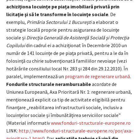
achiziţiona locuinţe pe piaţa imobiliară privată prin
licitaţie şi să le transforme în locuinţe sociale
. De
exemplu,
Primăria Sectorului 1 Bucureşti
a elaborat o
strategie locală proprie pentru asigurarea de locuinţe
sociale şi
Direcţia Generală de Asistenţă Socială şi Protecţia
Copilului
din cadrul ei a achiziţionat în Decembrie 2010 un
număr de 141 locuinţe de pe piaţa privată, pentru a le da în
folosinţă cu chirie subvenţionată familiilor nevoiaşe (vezi
hotărârile consiliului local Nr. 283 şi 284 din 29.12.2010). În
paralel, implementează un
program de regenerare urbană
.
Fondurile structurale nerambursabile
acordate de
Uniunea Europeană, Axa Prioritară Nr. 1: regenerare urbană,
menţionează explicit ca tip de activitate eligibilă pentru
finanţare „reabilitarea infrastructurii sociale, inclusiv a
locuinţelor sociale şi îmbunătăţirea serviciilor sociale”
(Material informativ
www.fonduri-structurale-europene.ro
LINK:
http://www.fonduri-structurale-europene.ro/por/axa-
prioritara-1.html
). Dar
aplicaţiile trebuie să vină din