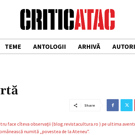
TEME
ANTOLOGII
ARHIVĂ
AUTOR
urtă
Share
u face cîteva observaţii (blog.revistacultura.ro ) pe ultima avent
românească numită „povestea de la Ateneu”.