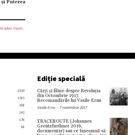
 şi Puterea
e aduc injurii,
Ediție specială
Cărţi şi filme despre Revoluţia
1920
din Octombrie 1917.
1385
Recomandările lui Vasile Ernu
268
Vasile Ernu
-
7 noiembrie 2017
142
136
TRACEROUTE (Johannes
Grentzfurthner 2016,
68
documentar) sau ce înseamnă să