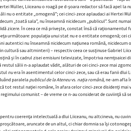
ertei Müller, Liiceanu o roagă pe d-şoara redactor să facă apel la n
săli nu o entitate „omogenă”; cei cinci-zece aplaudaci ai Hertei Mü
decum „toată sala”, nu înseamnă nicidecum „publicul”. Sunt numai 
didă zicere. În ceea ce mă priveşte, constat însă că raţionamentul 
speţa următoare: populaţia unui stat nu e o entitate omogenă; cei c
âni autentici nu înseamnă nicidecum naţiunea română, nicidecum o
in cultură sau altminteri) – respectiv ceea ce susţinuse Gabriel Liic
sţină şi în cadrul zisei emisiuni televizate, împotriva nemţoaicei di
ă restul sălii n-a aplaudat vădit, alături de cei cinci-zece mai zgom
stul
nu
era în asentimentul celor cinci-zece, sau că erau fanii dlui L
eluând paralela
publicul de la Ateneu
vs.
naţia română
, ne-am afla î
că tot restul naţiei române, în afara celor cinci-zece disidenţi mai v
regimului comunist – de vreme ce n-au considerat de cuviinţă să s
 pentru coerenţa intelectuală a dlui Liiceanu, nu altcineva, nu cuvi
proşcătoare, aruncate de un altul, ci chiar domnia sa îşi cotonogeş