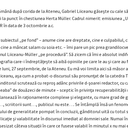
ămână după corida de la Ateneu, Gabriel Liiceanu găseşte cu cale să
 la punct în chestiunea Herta Müller. Cadrul nimerit: emisiunea „U
R în data de 3 octombrie a.c.
ubiectul „pe fond” – anume cine are dreptate, cine e culpabilul, c
 cine a mâncat salam cu soia etc. – îmi pare un pic prea grandilocve
ul Liiceanu-Müller „pe procedură”. Să zicem că îmi e absolut indif
ografia care-i îndreptăţeşte să aibă opiniile pe care le au şi care au 
 luni, 27 septembrie, de la Ateneu. Eu mă voi limita aici să măsor
Liiceanu, aşa cum a probat-o discursul său pronunţat de la catedra 
ditorul scrutează cu reproş adânc privirile d-şoarei redactor, cu c
aba” de douăzeci de minute – sceptic în privinţa recuperabilităţii 
 lansează în raţionamente complexe şi elegante, cu mare grad de g
, scriitorii sunt…, publicul nu este…. Se întâmplă însă un fenom
ului de generalitate pompat în concluzii, gânditorul uită cu totul să
plicaţie şi valabilitate în discursul imediat al domniei sale. Numai 
sesizat câteva situaţii în care ce fusese valabil în minutul x nu mai e