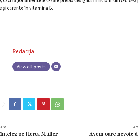
, căci raţionamentele d-sale preiau designul minciunii din
paideia
e şi carente în vitamina B.
Redacția
View all posts
dent
Ar
 înţeleg pe Herta Müller
Avem oare nevoie d