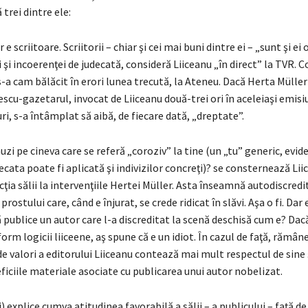
 trei dintre ele:
 e scriitoare. Scriitorii – chiar şi cei mai buni dintre ei – „sunt şi ei
i şi incoerenţei de judecată, consideră Liiceanu „în direct” la TVR. C
-a cam bălăcit în erori lunea trecută, la Ateneu. Dacă Herta Müller
scu-gazetarul, invocat de Liiceanu două-trei ori în aceleiaşi emisi
ri, s-a întâmplat să aibă, de fiecare dată, „dreptate”.
uzi pe cineva care se referă „coroziv” la tine (un „tu” generic, evide
ecata poate fi aplicată şi indivizilor concreţi)? se consternează Lii
ţia sălii la intervenţiile Hertei Müller. Asta înseamnă autodiscred
prostului care, când e înjurat, se crede ridicat în slăvi. Aşa o fi. Dar
 publice un autor care l-a discreditat la scenă deschisă cum e? Dac
rm logicii liiceene, aş spune că e un idiot. În cazul de faţă, rămân
de valori a editorului Liiceanu contează mai mult respectul de sine 
ficiile materiale asociate cu publicarea unui autor nobelizat.
) explice cumva atitudinea favorabilă a sălii – a publicului – faţă de