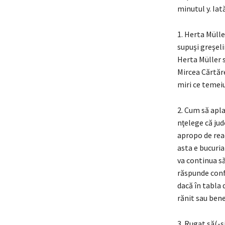
minutul y. Iată
1. Herta Müller
supuşi greşeli
Herta Müller s
Mircea Cărtăre
miri ce temeiu
2. Cum să apla
nţelege că jud
apropo de reac
asta e bucuria 
va continua să
răspunde confo
dacă în tabla 
rănit sau bene
3. Rugat să(-şi