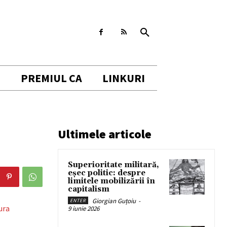
I
PREMIUL CA
LINKURI
Ultimele articole
Superioritate militară,
eșec politic: despre
limitele mobilizării în
capitalism
Giorgian Guțoiu
-
ENTER
ura
9 iunie 2026