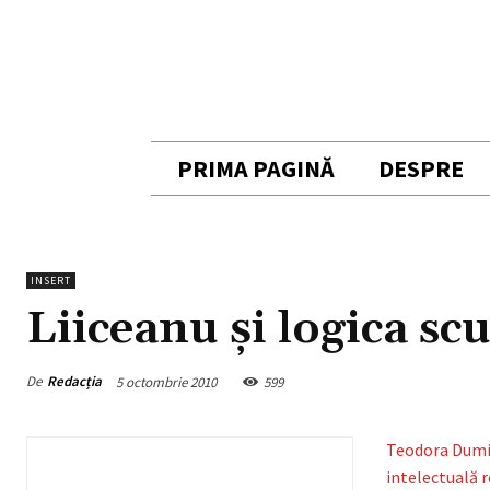
PRIMA PAGINĂ
DESPRE
INSERT
Liiceanu şi logica sc
De
Redacția
5 octombrie 2010
599
Teodora Dumitr
intelectuală 