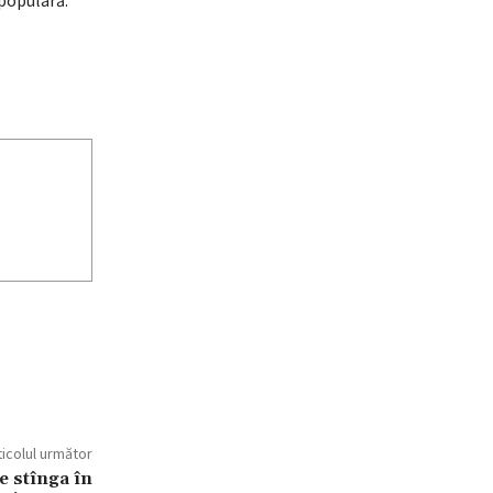
populară:
ticolul următor
e stînga în