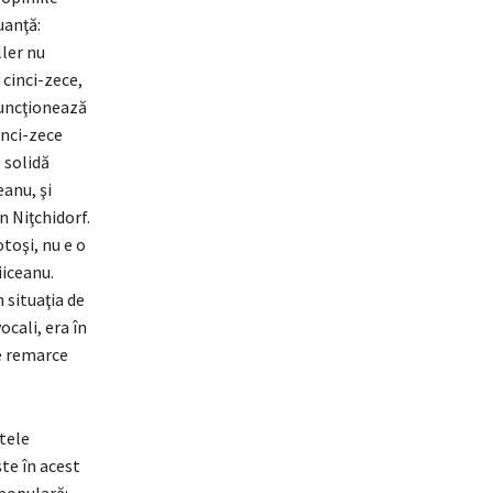
uanţă:
ller nu
cinci-zece,
funcţionează
inci-zece
 solidă
eanu, şi
n Niţchidorf.
otoşi, nu e o
iiceanu.
n situaţia de
ocali, era în
e remarce
ntele
te în acest