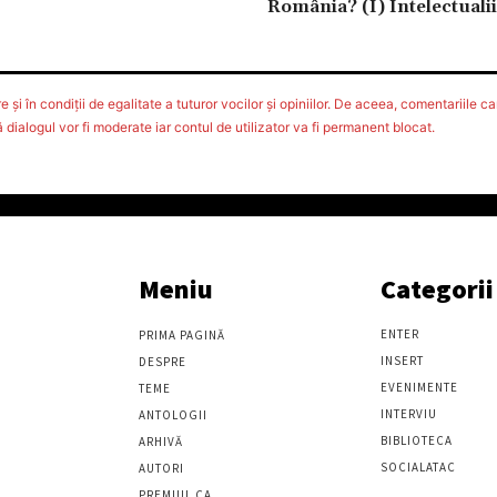
România? (I) Intelectualii
 şi în condiţii de egalitate a tuturor vocilor şi opiniilor. De aceea, comentariile car
ialogul vor fi moderate iar contul de utilizator va fi permanent blocat.
Meniu
Categorii
ENTER
PRIMA PAGINĂ
INSERT
DESPRE
EVENIMENTE
TEME
INTERVIU
ANTOLOGII
BIBLIOTECA
ARHIVĂ
SOCIALATAC
AUTORI
PREMIUL CA