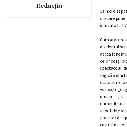
Redacția
La nici o săpt
orecare puneri
difuzată la TV
Cum atacarea s
disidentul sau
ataca fenomen
celor doi şi bi
spectacolul de
logică a dlui 
octombrie. Gân
vorbeşte „dege
umane – şi se
oamenii sunt…
în pofida grad
plaja lor de a
cu pricina am 