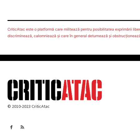
CriticAtac este o platformă care militează pentru posibilitatea exprimării libere
discriminează, calomniează şi care în general deturnează şi obstrucţionează d
© 2010-2023 CriticAtac