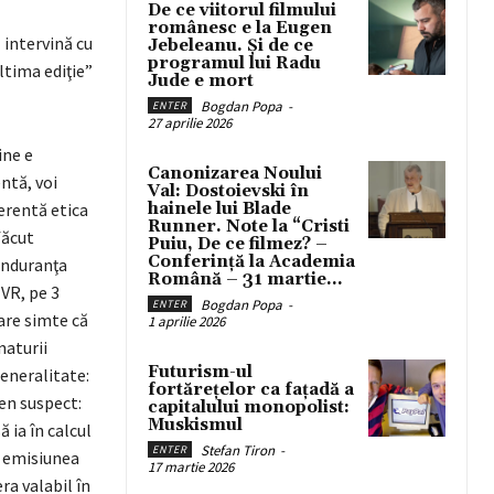
De ce viitorul filmului
românesc e la Eugen
 intervină cu
Jebeleanu. Și de ce
programul lui Radu
ltima ediţie”
Jude e mort
Bogdan Popa
-
ENTER
27 aprilie 2026
ine e
Canonizarea Noului
ntă, voi
Val: Dostoievski în
erentă etica
hainele lui Blade
Runner. Note la “Cristi
făcut
Puiu, De ce filmez? –
Conferință la Academia
 anduranţa
Română – 31 martie...
TVR, pe 3
Bogdan Popa
-
ENTER
are simte că
1 aprilie 2026
naturii
Futurism-ul
eneralitate:
fortărețelor ca fațadă a
en suspect:
capitalului monopolist:
Muskismul
 ia în calcul
Stefan Tiron
-
ENTER
în emisiunea
17 martie 2026
ra valabil în