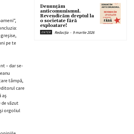
Denunțăm
anticomunismul.
Revendicăm dreptul la
 oameni”,
o societate fără
exploatare!
oncluzia:
Redacția
-
9 martie 2026
ENTER
 greşise,
uni pe te
nt – dar se-
ceanu
itare tâmpă,
 editorul care
ă aş
e de văzut
şi orgoliul
 opiniile