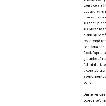
caustice ale H
publicul unei 
înseamnă nici
şi atât. Splen
şi aplicat la 
disidenţi rom
rezistenţă (pr
continua să su
Apoi, faptul c
garanţie că re
Altminteri, r
a considera şi 
asentimentul 
sonor.
Din nefericire
„corozive”, îm