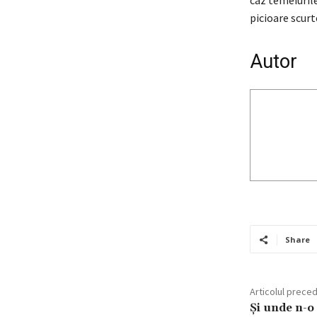
caz temeiurile
picioare scurt
Autor
Share
Articolul prece
Şi unde n-o