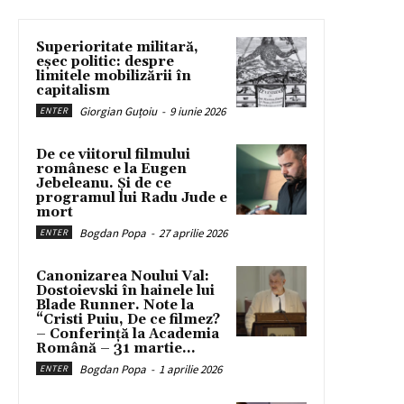
Superioritate militară,
eșec politic: despre
limitele mobilizării în
capitalism
Giorgian Guțoiu
-
9 iunie 2026
ENTER
De ce viitorul filmului
românesc e la Eugen
Jebeleanu. Și de ce
programul lui Radu Jude e
mort
Bogdan Popa
-
27 aprilie 2026
ENTER
Canonizarea Noului Val:
Dostoievski în hainele lui
Blade Runner. Note la
“Cristi Puiu, De ce filmez?
– Conferință la Academia
Română – 31 martie...
Bogdan Popa
-
1 aprilie 2026
ENTER