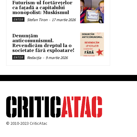
Futurism-ul fortărețelor
ca fațadă a capitalului
monopolist: Muskismul
Stefan Tiron
-
17 martie 2026
ENTER
Denunțăm
anticomunismul.
Revendicăm dreptul la o
societate fără exploatare!
Redacția
-
9 martie 2026
ENTER
© 2010-2023 CriticAtac