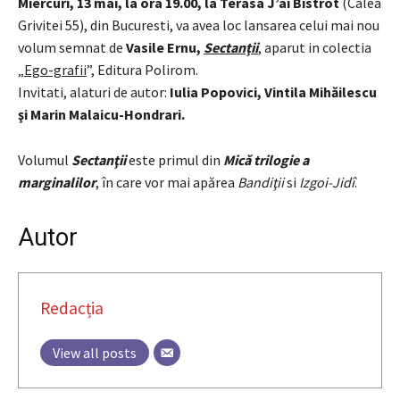
Miercuri, 13 mai, la ora 19.00, la Terasa J’ai Bistrot
(Calea
Grivitei 55), din Bucuresti, va avea loc lansarea celui mai nou
volum semnat de
Vasile Ernu,
Sectanţii
, aparut in colectia
„
Ego-grafii
”, Editura Polirom.
Invitati, alaturi de autor:
Iulia Popovici, Vintila Mihăilescu
şi Marin Malaicu-Hondrari.
Volumul
Sectanţii
este primul din
Mică trilogie a
marginalilor
, în care vor mai apărea
Bandiţii
si
Izgoi-Jidî
.
Autor
Redacția
View all posts