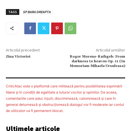
TAGS
SP BARA DREAPTA
Articolul precedent
Articolul următor
Ziua Victoriei
Roger Moreno-Rathgeb: From
darkness to heaven Op. 11 (In
Memoriam Mihaela Ursuleasa)
CriticAtac este o platformă care militează pentru posibilitatea exprimării
libere şi în condiţii de egalitate a tuturor vocilor şi opiniilor. De aceea,
comentariile care aduc injurii, discriminează, calomniează şi care în
general deturnează şi obstrucţionează dialogul vor fi moderate iar contul
de utilizator va fi permanent blocat.
Ultimele articole